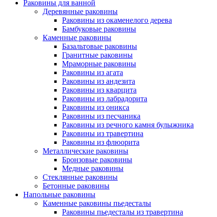
Раковины для ванной
Деревянные раковины
Раковины из окаменелого дерева
Бамбуковые раковины
Каменные раковины
Базальтовые раковины
Гранитные раковины
Мраморные раковины
Раковины из агата
Раковины из андезита
Раковины из кварцита
Раковины из лабрадорита
Раковины из оникса
Раковины из песчаника
Раковины из речного камня булыжника
Раковины из травертина
Раковины из флюорита
Металлические раковины
Бронзовые раковины
Медные раковины
Стеклянные раковины
Бетонные раковины
Напольные раковины
Каменные раковины пьедесталы
Раковины пьедесталы из травертина