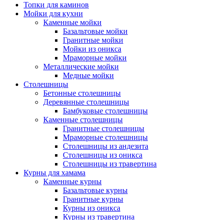
Топки для каминов
Мойки для кухни
Каменные мойки
Базальтовые мойки
Гранитные мойки
Мойки из оникса
Мраморные мойки
Металлические мойки
Медные мойки
Столешницы
Бетонные столешницы
Деревянные столешницы
Бамбуковые столешницы
Каменные столешницы
Гранитные столешницы
Мраморные столешницы
Столешницы из андезита
Столешницы из оникса
Столешницы из травертина
Курны для хамама
Каменные курны
Базальтовые курны
Гранитные курны
Курны из оникса
Курны из травертина