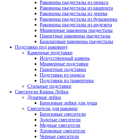
Раковины пьедесталы из оникса
Раковины пьедесталы из кварцита
Раковины пьедесталы из дерева
Раковины пьедесталы из булыжника
Раковины пьедесталы из андезита
Мраморные раковины пьедесталы
Гранитные раковины пьедесталы
Базальтовые раковины пьедесталы
Подставки под раковину
Каменные подставки
Искусственный камень
Мраморные подставки
Гранитные подставки
Подставки из оникса
Подставки из травертина
Стальные подставки
Смесители Краны Лейки
Душевые лейки
Бронзовые лейки для душа
Смесители для раковин
Бронзовые смесители
Золотые смесители
Медные смесители
Хромовые смесители
Черные смесители