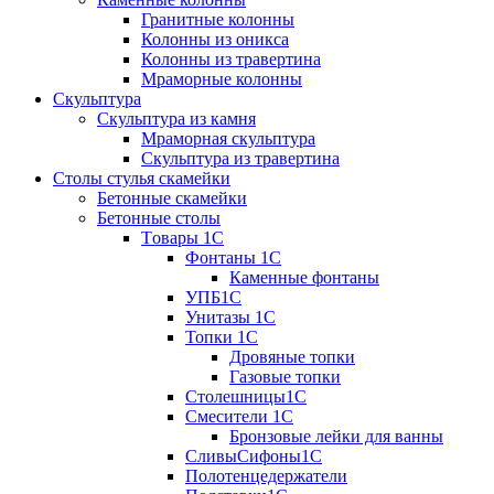
Гранитные колонны
Колонны из оникса
Колонны из травертина
Мраморные колонны
Скульптура
Скульптура из камня
Мраморная скульптура
Скульптура из травертина
Столы стулья скамейки
Бетонные скамейки
Бетонные столы
Tовары 1C
Фонтаны 1C
Каменные фонтаны
УПБ1С
Унитазы 1С
Топки 1С
Дровяные топки
Газовые топки
Столешницы1С
Смесители 1С
Бронзовые лейки для ванны
СливыСифоны1С
Полотенцедержатели