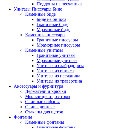
Поддоны из песчаника
Унитазы Писсуары Биде
Каменные биде
Биде из оникса
Гранитные биде
Мраморные биде
Каменные писсуары
Гранитные писсуары
Мраморные писсуары
Каменные унитазы
Гранитные унитазы
Мраморные унитазы
Унитазы из лабрадорита
Унитазы из оникса
Унитазы из песчаника
Унитазы из травертина
Аксессуары и фурнитура
Держатели и крючки
Мыльницы и дозаторы
Сливные сифоны
Сливы донные
Стаканы для щеток
Фонтаны
Каменные фонтаны
Гранитные фонтаны