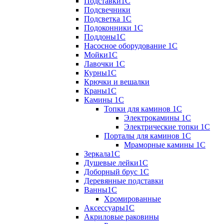
Подставки1С
Подсвечники
Подсветка 1С
Подоконники 1С
Поддоны1С
Насосное оборудование 1С
Мойки1С
Лавочки 1С
Курны1С
Крючки и вешалки
Краны1С
Камины 1C
Топки для каминов 1C
Электрокамины 1С
Электрические топки 1C
Порталы для каминов 1С
Мраморные камины 1C
Зеркала1С
Душевые лейки1С
Доборный брус 1С
Деревянные подставки
Ванны1С
Хромированные
Аксессуары1С
Акриловые раковины