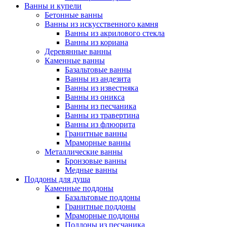
Ванны и купели
Бетонные ванны
Ванны из искусственного камня
Ванны из акрилового стекла
Ванны из кориана
Деревянные ванны
Каменные ванны
Базальтовые ванны
Ванны из андезита
Ванны из известняка
Ванны из оникса
Ванны из песчаника
Ванны из травертина
Ванны из флюорита
Гранитные ванны
Мраморные ванны
Металлические ванны
Бронзовые ванны
Медные ванны
Поддоны для душа
Каменные поддоны
Базальтовые поддоны
Гранитные поддоны
Мраморные поддоны
Поддоны из песчаника