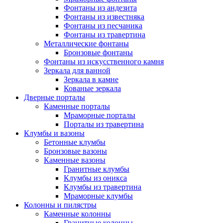
Фонтаны из андезита
Фонтаны из известняка
Фонтаны из песчаника
Фонтаны из травертина
Металлические фонтаны
Бронзовые фонтаны
Фонтаны из искусственного камня
Зеркала для ванной
Зеркала в камне
Кованые зеркала
Дверные порталы
Каменные порталы
Мраморные порталы
Порталы из травертина
Клумбы и вазоны
Бетонные клумбы
Бронзовые вазоны
Каменные вазоны
Гранитные клумбы
Клумбы из оникса
Клумбы из травертина
Мраморные клумбы
Колонны и пилястры
Каменные колонны
Гранитные колонны