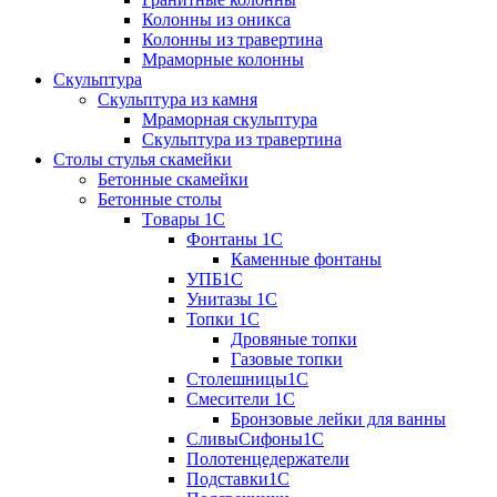
Колонны из оникса
Колонны из травертина
Мраморные колонны
Скульптура
Скульптура из камня
Мраморная скульптура
Скульптура из травертина
Столы стулья скамейки
Бетонные скамейки
Бетонные столы
Tовары 1C
Фонтаны 1C
Каменные фонтаны
УПБ1С
Унитазы 1С
Топки 1С
Дровяные топки
Газовые топки
Столешницы1С
Смесители 1С
Бронзовые лейки для ванны
СливыСифоны1С
Полотенцедержатели
Подставки1С