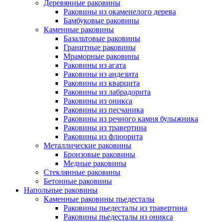
Деревянные раковины
Раковины из окаменелого дерева
Бамбуковые раковины
Каменные раковины
Базальтовые раковины
Гранитные раковины
Мраморные раковины
Раковины из агата
Раковины из андезита
Раковины из кварцита
Раковины из лабрадорита
Раковины из оникса
Раковины из песчаника
Раковины из речного камня булыжника
Раковины из травертина
Раковины из флюорита
Металлические раковины
Бронзовые раковины
Медные раковины
Стеклянные раковины
Бетонные раковины
Напольные раковины
Каменные раковины пьедесталы
Раковины пьедесталы из травертина
Раковины пьедесталы из оникса