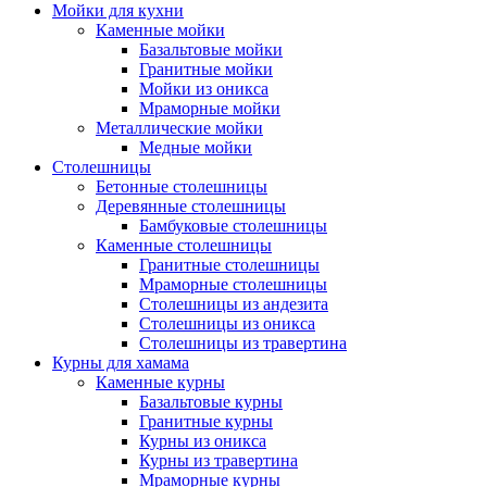
Мойки для кухни
Каменные мойки
Базальтовые мойки
Гранитные мойки
Мойки из оникса
Мраморные мойки
Металлические мойки
Медные мойки
Столешницы
Бетонные столешницы
Деревянные столешницы
Бамбуковые столешницы
Каменные столешницы
Гранитные столешницы
Мраморные столешницы
Столешницы из андезита
Столешницы из оникса
Столешницы из травертина
Курны для хамама
Каменные курны
Базальтовые курны
Гранитные курны
Курны из оникса
Курны из травертина
Мраморные курны