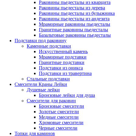
Раковины пьедесталы из кварцита
Раковины пьедесталы из дерева
Раковины пьедесталы из булыжника
Раковины пьедесталы из андезита
Мраморные раковины пьедесталы
Гранитные раковины пьедесталы
Базальтовые раковины пьедесталы
Подставки под раковину
Каменные подставки
Искусственный камень
Мраморные подставки
Гранитные подставки
Подставки из оникса
Подставки из травертина
Стальные подставки
Смесители Краны Лейки
Душевые лейки
Бронзовые лейки для душа
Смесители для раковин
Бронзовые смесители
Золотые смесители
Медные смесители
Хромовые смесители
Черные смесители
Топки для каминов