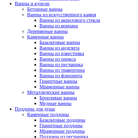
Ванны и купели
Бетонные ванны
Ванны из искусственного камня
Ванны из акрилового стекла
Ванны из кориана
Деревянные ванны
Каменные ванны
Базальтовые ванны
Ванны из андезита
Ванны из известняка
Ванны из оникса
Ванны из песчаника
Ванны из травертина
Ванны из флюорита
Гранитные ванны
Мраморные ванны
Металлические ванны
Бронзовые ванны
Медные ванны
Поддоны для душа
Каменные поддоны
Базальтовые поддоны
Гранитные поддоны
Мраморные поддоны
Поддоны из песчаника