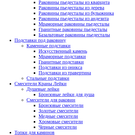
Раковины пьедесталы из кварцита
Раковины пьедесталы из дерева
Раковины пьедесталы из булыжника
Раковины пьедесталы из андезита
Мраморные раковины пьедесталы
Гранитные раковины пьедесталы
Базальтовые раковины пьедесталы
Подставки под раковину
Каменные подставки
Искусственный камень
Мраморные подставки
Гранитные подставки
Подставки из оникса
Подставки из травертина
Стальные подставки
Смесители Краны Лейки
Душевые лейки
Бронзовые лейки для душа
Смесители для раковин
Бронзовые смесители
Золотые смесители
Медные смесители
Хромовые смесители
Черные смесители
Топки для каминов