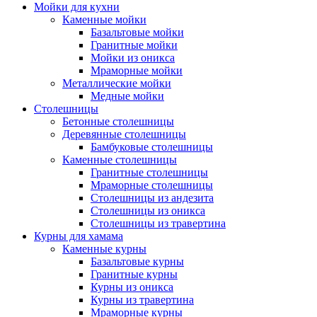
Мойки для кухни
Каменные мойки
Базальтовые мойки
Гранитные мойки
Мойки из оникса
Мраморные мойки
Металлические мойки
Медные мойки
Столешницы
Бетонные столешницы
Деревянные столешницы
Бамбуковые столешницы
Каменные столешницы
Гранитные столешницы
Мраморные столешницы
Столешницы из андезита
Столешницы из оникса
Столешницы из травертина
Курны для хамама
Каменные курны
Базальтовые курны
Гранитные курны
Курны из оникса
Курны из травертина
Мраморные курны