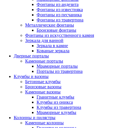
Фонтаны из андезита
Фонтаны из известняка
Фонтаны из песчаника
Фонтаны из травертина
Металлические фонтаны
Бронзовые фонтаны
Фонтаны из искусственного камня
Зеркала для ванной
Зеркала в камне
Кованые зеркала
Дверные порталы
Каменные порталы
Мраморные порталы
Порталы из травертина
Клумбы и вазоны
Бетонные клумбы
Бронзовые вазоны
Каменные вазоны
Гранитные клумбы
Клумбы из оникса
Клумбы из травертина
Мраморные клумбы
Колонны и пилястры
Каменные колонны
Гранитные колонны