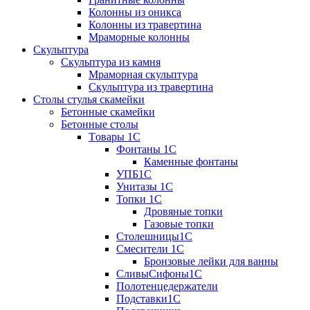
Колонны из оникса
Колонны из травертина
Мраморные колонны
Скульптура
Скульптура из камня
Мраморная скульптура
Скульптура из травертина
Столы стулья скамейки
Бетонные скамейки
Бетонные столы
Tовары 1C
Фонтаны 1C
Каменные фонтаны
УПБ1С
Унитазы 1С
Топки 1С
Дровяные топки
Газовые топки
Столешницы1С
Смесители 1С
Бронзовые лейки для ванны
СливыСифоны1С
Полотенцедержатели
Подставки1С