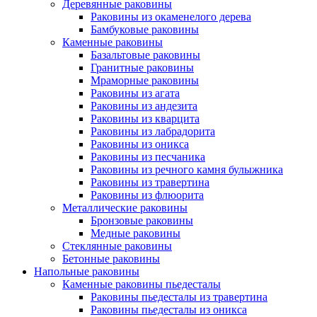
Деревянные раковины
Раковины из окаменелого дерева
Бамбуковые раковины
Каменные раковины
Базальтовые раковины
Гранитные раковины
Мраморные раковины
Раковины из агата
Раковины из андезита
Раковины из кварцита
Раковины из лабрадорита
Раковины из оникса
Раковины из песчаника
Раковины из речного камня булыжника
Раковины из травертина
Раковины из флюорита
Металлические раковины
Бронзовые раковины
Медные раковины
Стеклянные раковины
Бетонные раковины
Напольные раковины
Каменные раковины пьедесталы
Раковины пьедесталы из травертина
Раковины пьедесталы из оникса