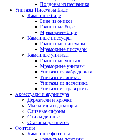
Поддоны из песчаника
Унитазы Писсуары Биде
Каменные биде
Биде из оникса
Гранитные биде
Мраморные биде
Каменные писсуары
Гранитные писсуары
Мраморные писсуары
Каменные унитазы
Гранитные унитазы
Мраморные унитазы
Унитазы из лабрадорита
Унитазы из оникса
Унитазы из песчаника
Унитазы из травертина
Аксессуары и фурнитура
Держатели и крючки
Мыльницы и дозаторы
Сливные сифоны
Сливы донные
Стаканы для щеток
Фонтаны
Каменные фонтаны
Гранитные фонтаны