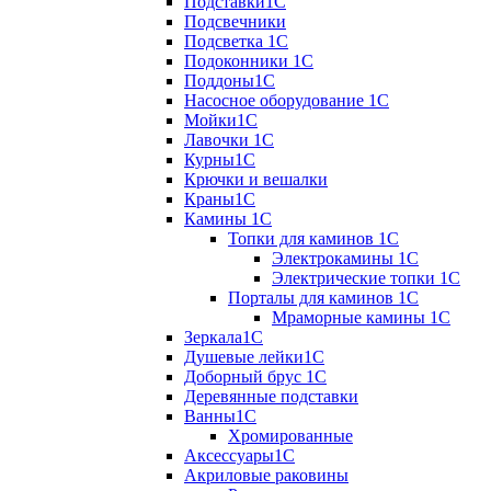
Подставки1С
Подсвечники
Подсветка 1С
Подоконники 1С
Поддоны1С
Насосное оборудование 1С
Мойки1С
Лавочки 1С
Курны1С
Крючки и вешалки
Краны1С
Камины 1C
Топки для каминов 1C
Электрокамины 1С
Электрические топки 1C
Порталы для каминов 1С
Мраморные камины 1C
Зеркала1С
Душевые лейки1С
Доборный брус 1С
Деревянные подставки
Ванны1С
Хромированные
Аксессуары1С
Акриловые раковины