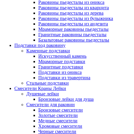
Раковины пьедесталы из оникса
Раковины пьедесталы из кварцита
Раковины пьедесталы из дерева
Раковины пьедесталы из булыжника
Раковины пьедесталы из андезита
Мраморные раковины пьедесталы
Гранитные раковины пьедесталы
Базальтовые раковины пьедесталы
Подставки под раковину
Каменные подставки
Искусственный камень
Мраморные подставки
Гранитные подставки
Подставки из оникса
Подставки из травертина
Стальные подставки
Смесители Краны Лейки
Душевые лейки
Бронзовые лейки для душа
Смесители для раковин
Бронзовые смесители
Золотые смесители
Медные смесители
Хромовые смесители
Черные смесители