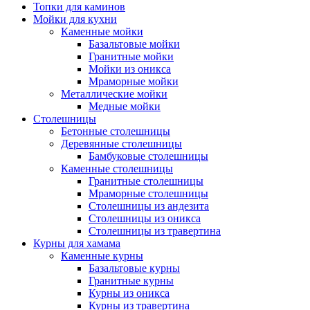
Топки для каминов
Мойки для кухни
Каменные мойки
Базальтовые мойки
Гранитные мойки
Мойки из оникса
Мраморные мойки
Металлические мойки
Медные мойки
Столешницы
Бетонные столешницы
Деревянные столешницы
Бамбуковые столешницы
Каменные столешницы
Гранитные столешницы
Мраморные столешницы
Столешницы из андезита
Столешницы из оникса
Столешницы из травертина
Курны для хамама
Каменные курны
Базальтовые курны
Гранитные курны
Курны из оникса
Курны из травертина