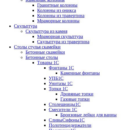
Гранитные колонны
Колонны из оникса
Колонны из травертина
Мраморные колонны
Скульптура
Скульптура из камня
Мраморная скульптура
Скульптура из травертина
Столы стулья скамейки
Бетонные скамейки
Бетонные столы
Tовары 1C
Фонтаны 1C
Каменные фонтаны
УПБ1С
Унитазы 1С
Топки 1С
Дровяные топки
Газовые топки
Столешницы1С
Смесители 1С
Бронзовые лейки для ванны
СливыСифоны1С
Полотенцедержатели