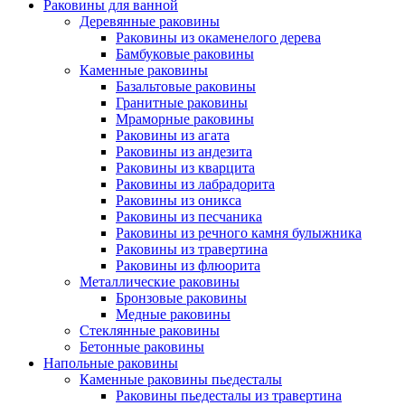
Раковины для ванной
Деревянные раковины
Раковины из окаменелого дерева
Бамбуковые раковины
Каменные раковины
Базальтовые раковины
Гранитные раковины
Мраморные раковины
Раковины из агата
Раковины из андезита
Раковины из кварцита
Раковины из лабрадорита
Раковины из оникса
Раковины из песчаника
Раковины из речного камня булыжника
Раковины из травертина
Раковины из флюорита
Металлические раковины
Бронзовые раковины
Медные раковины
Стеклянные раковины
Бетонные раковины
Напольные раковины
Каменные раковины пьедесталы
Раковины пьедесталы из травертина