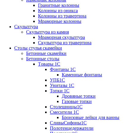
Гранитные колонны
Колонны из оникса
Колонны из травертина
Мраморные колонны
Скульптура
Скульптура из камня
Мраморная скульптура
Скульптура из травертина
Столы стулья скамейки
Бетонные скамейки
Бетонные столы
Tовары 1C
Фонтаны 1C
Каменные фонтаны
УПБ1С
Унитазы 1С
Топки 1С
Дровяные топки
Газовые топки
Столешницы1С
Смесители 1С
Бронзовые лейки для ванны
СливыСифоны1С
Полотенцедержатели