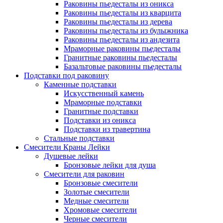
Раковины пьедесталы из оникса
Раковины пьедесталы из кварцита
Раковины пьедесталы из дерева
Раковины пьедесталы из булыжника
Раковины пьедесталы из андезита
Мраморные раковины пьедесталы
Гранитные раковины пьедесталы
Базальтовые раковины пьедесталы
Подставки под раковину
Каменные подставки
Искусственный камень
Мраморные подставки
Гранитные подставки
Подставки из оникса
Подставки из травертина
Стальные подставки
Смесители Краны Лейки
Душевые лейки
Бронзовые лейки для душа
Смесители для раковин
Бронзовые смесители
Золотые смесители
Медные смесители
Хромовые смесители
Черные смесители