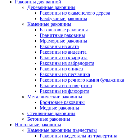
Раковины для ванной
Деревянные раковины
Раковины из окаменелого дерева
Бамбуковые раковины
Каменные раковины
Базальтовые раковины
Гранитные раковины
Мраморные раковины
Раковины из агата
Раковины из андезита
Раковины из кварцита
Раковины из лабрадорита
Раковины из оникса
Раковины из песчаника
Раковины из речного камня булыжника
Раковины из травертина
Раковины из флюорита
Металлические раковины
Бронзовые раковины
Медные раковины
Стеклянные раковины
Бетонные раковины
Напольные раковины
Каменные раковины пьедесталы
Раковины пьедесталы из травертина