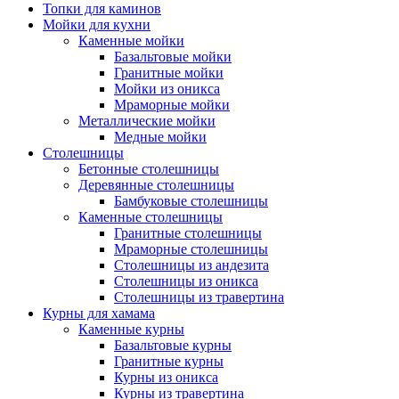
Топки для каминов
Мойки для кухни
Каменные мойки
Базальтовые мойки
Гранитные мойки
Мойки из оникса
Мраморные мойки
Металлические мойки
Медные мойки
Столешницы
Бетонные столешницы
Деревянные столешницы
Бамбуковые столешницы
Каменные столешницы
Гранитные столешницы
Мраморные столешницы
Столешницы из андезита
Столешницы из оникса
Столешницы из травертина
Курны для хамама
Каменные курны
Базальтовые курны
Гранитные курны
Курны из оникса
Курны из травертина