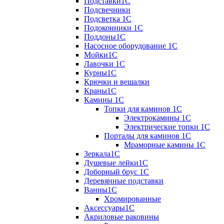
Подставки1С
Подсвечники
Подсветка 1С
Подоконники 1С
Поддоны1С
Насосное оборудование 1С
Мойки1С
Лавочки 1С
Курны1С
Крючки и вешалки
Краны1С
Камины 1C
Топки для каминов 1C
Электрокамины 1С
Электрические топки 1C
Порталы для каминов 1С
Мраморные камины 1C
Зеркала1С
Душевые лейки1С
Доборный брус 1С
Деревянные подставки
Ванны1С
Хромированные
Аксессуары1С
Акриловые раковины