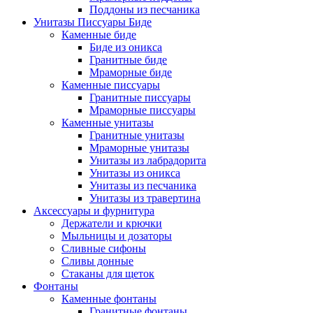
Поддоны из песчаника
Унитазы Писсуары Биде
Каменные биде
Биде из оникса
Гранитные биде
Мраморные биде
Каменные писсуары
Гранитные писсуары
Мраморные писсуары
Каменные унитазы
Гранитные унитазы
Мраморные унитазы
Унитазы из лабрадорита
Унитазы из оникса
Унитазы из песчаника
Унитазы из травертина
Аксессуары и фурнитура
Держатели и крючки
Мыльницы и дозаторы
Сливные сифоны
Сливы донные
Стаканы для щеток
Фонтаны
Каменные фонтаны
Гранитные фонтаны