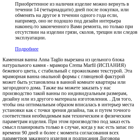
Приобретенное из наличия изделие можно вернуть в
течении 14 (четырнадцати) дней после покупки, или
обменять на другое в течении одного года если,
например, оно не подошло под дизайн интерьера
наконец-то законченного Вами ремонта, но только при
отсутствии на изделии грязи, сколов, трещин или следов
эксплуатации.
Подробнее
Каменная ванна Anna Taglio вырезана из цельного блока
натурального камня - мрамора Crema Marfil (ИСПАНИЯ)
бежевого цвета, c стабильный с прожилками текстурой. Эта
мраморная ванна овальной формы с глянцевой фактурой
может быть установлена в ванной комнате квартиры или
загородного дома. Также вы можете заказать у нас
производство такой ванны по индивидуальным размерам,
дизайну или из другого материала изготовления. . Для того,
чтобы она оптимальным образом вписалась в интерьер места
установки как с точки зрения дизайна, так и путем точного
соответствия необходимым вам техническим и физическим
параметрам изделия. При этом производство под заказ есть
смысл планировать только в случае, когда у вас есть запас по
времени 90 дней и более с момента согласования всех
параметров заказного изделия и подписания Договора