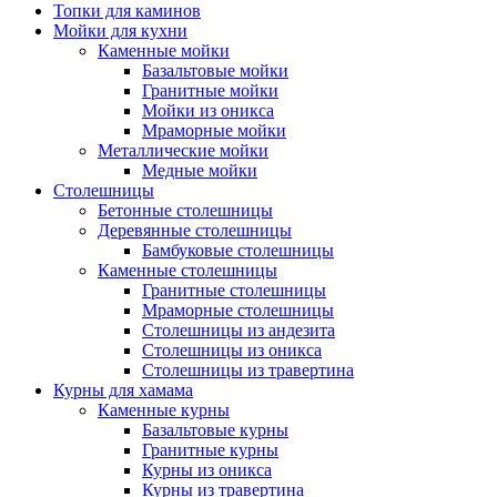
Топки для каминов
Мойки для кухни
Каменные мойки
Базальтовые мойки
Гранитные мойки
Мойки из оникса
Мраморные мойки
Металлические мойки
Медные мойки
Столешницы
Бетонные столешницы
Деревянные столешницы
Бамбуковые столешницы
Каменные столешницы
Гранитные столешницы
Мраморные столешницы
Столешницы из андезита
Столешницы из оникса
Столешницы из травертина
Курны для хамама
Каменные курны
Базальтовые курны
Гранитные курны
Курны из оникса
Курны из травертина