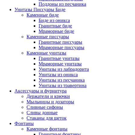
Поддоны из песчаника
Унитазы Писсуары Биде
Каменные биде
Биде из оникса
Гранитные биде
Мраморные биде
Каменные писсуары
Гранитные писсуары
Мраморные писсуары
Каменные унитазы
Гранитные унитазы
Мраморные унитазы
Унитазы из лабрадорита
Унитазы из оникса
Унитазы из песчаника
Унитазы из травертина
Аксессуары и фурнитура
Держатели и крючки
Мыльницы и дозаторы
Сливные сифоны
Сливы донные
Стаканы для щеток
Фонтаны
Каменные фонтаны
Гранитные фонтаны