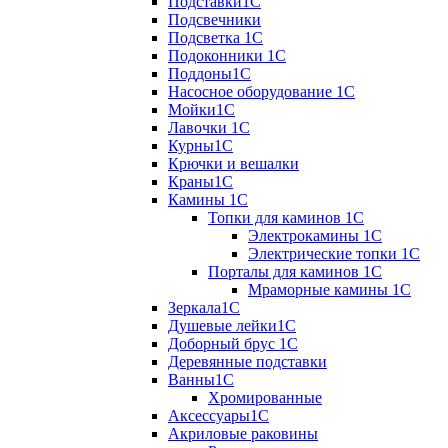
Подставки1С
Подсвечники
Подсветка 1С
Подоконники 1С
Поддоны1С
Насосное оборудование 1С
Мойки1С
Лавочки 1С
Курны1С
Крючки и вешалки
Краны1С
Камины 1C
Топки для каминов 1C
Электрокамины 1С
Электрические топки 1C
Порталы для каминов 1С
Мраморные камины 1C
Зеркала1С
Душевые лейки1С
Доборный брус 1С
Деревянные подставки
Ванны1С
Хромированные
Аксессуары1С
Акриловые раковины