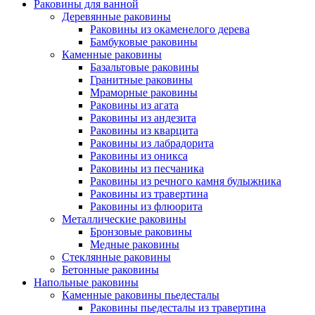
Раковины для ванной
Деревянные раковины
Раковины из окаменелого дерева
Бамбуковые раковины
Каменные раковины
Базальтовые раковины
Гранитные раковины
Мраморные раковины
Раковины из агата
Раковины из андезита
Раковины из кварцита
Раковины из лабрадорита
Раковины из оникса
Раковины из песчаника
Раковины из речного камня булыжника
Раковины из травертина
Раковины из флюорита
Металлические раковины
Бронзовые раковины
Медные раковины
Стеклянные раковины
Бетонные раковины
Напольные раковины
Каменные раковины пьедесталы
Раковины пьедесталы из травертина