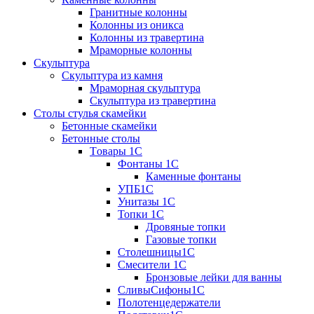
Гранитные колонны
Колонны из оникса
Колонны из травертина
Мраморные колонны
Скульптура
Скульптура из камня
Мраморная скульптура
Скульптура из травертина
Столы стулья скамейки
Бетонные скамейки
Бетонные столы
Tовары 1C
Фонтаны 1C
Каменные фонтаны
УПБ1С
Унитазы 1С
Топки 1С
Дровяные топки
Газовые топки
Столешницы1С
Смесители 1С
Бронзовые лейки для ванны
СливыСифоны1С
Полотенцедержатели