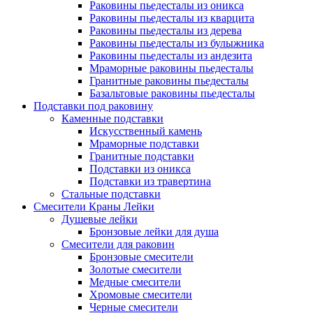
Раковины пьедесталы из оникса
Раковины пьедесталы из кварцита
Раковины пьедесталы из дерева
Раковины пьедесталы из булыжника
Раковины пьедесталы из андезита
Мраморные раковины пьедесталы
Гранитные раковины пьедесталы
Базальтовые раковины пьедесталы
Подставки под раковину
Каменные подставки
Искусственный камень
Мраморные подставки
Гранитные подставки
Подставки из оникса
Подставки из травертина
Стальные подставки
Смесители Краны Лейки
Душевые лейки
Бронзовые лейки для душа
Смесители для раковин
Бронзовые смесители
Золотые смесители
Медные смесители
Хромовые смесители
Черные смесители