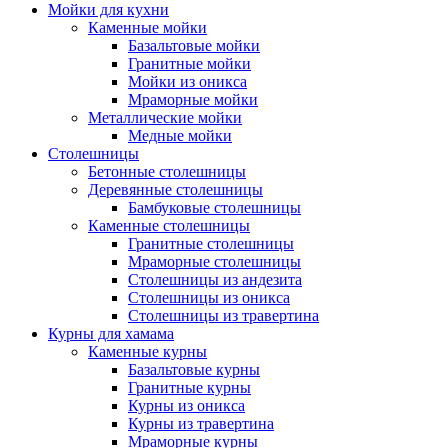
Мойки для кухни
Каменные мойки
Базальтовые мойки
Гранитные мойки
Мойки из оникса
Мраморные мойки
Металлические мойки
Медные мойки
Столешницы
Бетонные столешницы
Деревянные столешницы
Бамбуковые столешницы
Каменные столешницы
Гранитные столешницы
Мраморные столешницы
Столешницы из андезита
Столешницы из оникса
Столешницы из травертина
Курны для хамама
Каменные курны
Базальтовые курны
Гранитные курны
Курны из оникса
Курны из травертина
Мраморные курны