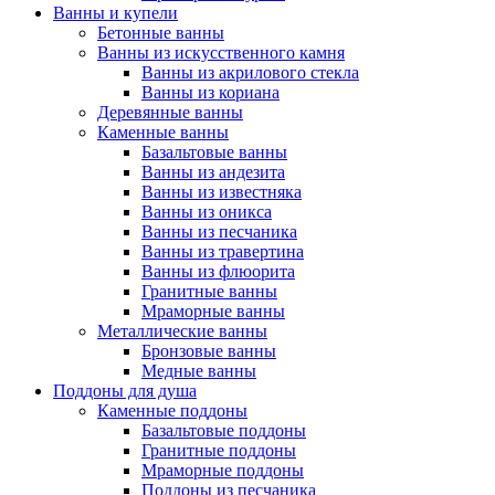
Ванны и купели
Бетонные ванны
Ванны из искусственного камня
Ванны из акрилового стекла
Ванны из кориана
Деревянные ванны
Каменные ванны
Базальтовые ванны
Ванны из андезита
Ванны из известняка
Ванны из оникса
Ванны из песчаника
Ванны из травертина
Ванны из флюорита
Гранитные ванны
Мраморные ванны
Металлические ванны
Бронзовые ванны
Медные ванны
Поддоны для душа
Каменные поддоны
Базальтовые поддоны
Гранитные поддоны
Мраморные поддоны
Поддоны из песчаника