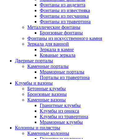
Фонтаны из андезита
Фонтаны из известняка
Фонтаны из песчаника
Фонтаны из травертина
Металлические фонтаны
Бронзовые фонтаны
Фонтаны из искусственного камня
Зеркала для ванной
Зеркала в камне
Кованые зеркала
Дверные порталы
Каменные порталы
Мраморные порталы
Порталы из травертина
Клумбы и вазоны
Бетонные клумбы
Бронзовые вазоны
Каменные вазоны
Гранитные клумбы
Клумбы из оникса
Клумбы из травертина
Мраморные клумбы
Колонны и пилястры
Каменные колонны
Гранитные колонны