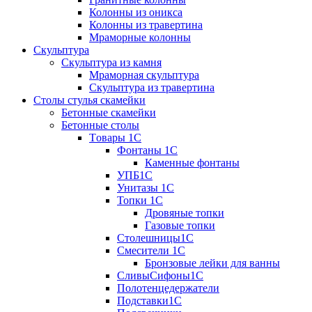
Колонны из оникса
Колонны из травертина
Мраморные колонны
Скульптура
Скульптура из камня
Мраморная скульптура
Скульптура из травертина
Столы стулья скамейки
Бетонные скамейки
Бетонные столы
Tовары 1C
Фонтаны 1C
Каменные фонтаны
УПБ1С
Унитазы 1С
Топки 1С
Дровяные топки
Газовые топки
Столешницы1С
Смесители 1С
Бронзовые лейки для ванны
СливыСифоны1С
Полотенцедержатели
Подставки1С