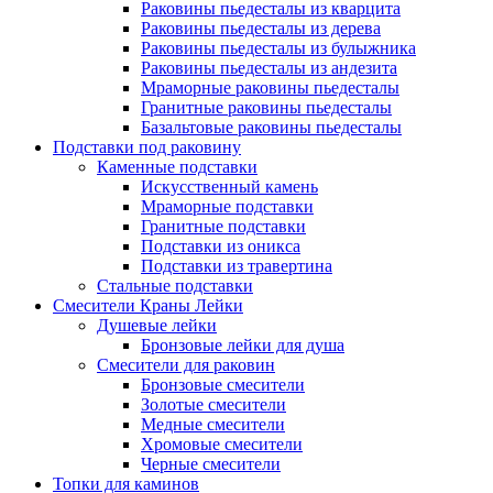
Раковины пьедесталы из кварцита
Раковины пьедесталы из дерева
Раковины пьедесталы из булыжника
Раковины пьедесталы из андезита
Мраморные раковины пьедесталы
Гранитные раковины пьедесталы
Базальтовые раковины пьедесталы
Подставки под раковину
Каменные подставки
Искусственный камень
Мраморные подставки
Гранитные подставки
Подставки из оникса
Подставки из травертина
Стальные подставки
Смесители Краны Лейки
Душевые лейки
Бронзовые лейки для душа
Смесители для раковин
Бронзовые смесители
Золотые смесители
Медные смесители
Хромовые смесители
Черные смесители
Топки для каминов