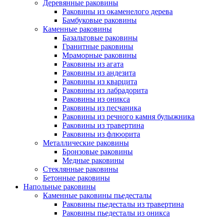
Деревянные раковины
Раковины из окаменелого дерева
Бамбуковые раковины
Каменные раковины
Базальтовые раковины
Гранитные раковины
Мраморные раковины
Раковины из агата
Раковины из андезита
Раковины из кварцита
Раковины из лабрадорита
Раковины из оникса
Раковины из песчаника
Раковины из речного камня булыжника
Раковины из травертина
Раковины из флюорита
Металлические раковины
Бронзовые раковины
Медные раковины
Стеклянные раковины
Бетонные раковины
Напольные раковины
Каменные раковины пьедесталы
Раковины пьедесталы из травертина
Раковины пьедесталы из оникса