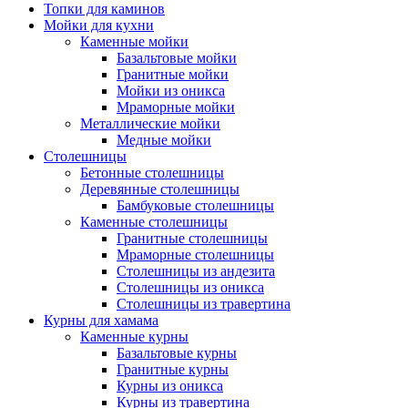
Топки для каминов
Мойки для кухни
Каменные мойки
Базальтовые мойки
Гранитные мойки
Мойки из оникса
Мраморные мойки
Металлические мойки
Медные мойки
Столешницы
Бетонные столешницы
Деревянные столешницы
Бамбуковые столешницы
Каменные столешницы
Гранитные столешницы
Мраморные столешницы
Столешницы из андезита
Столешницы из оникса
Столешницы из травертина
Курны для хамама
Каменные курны
Базальтовые курны
Гранитные курны
Курны из оникса
Курны из травертина