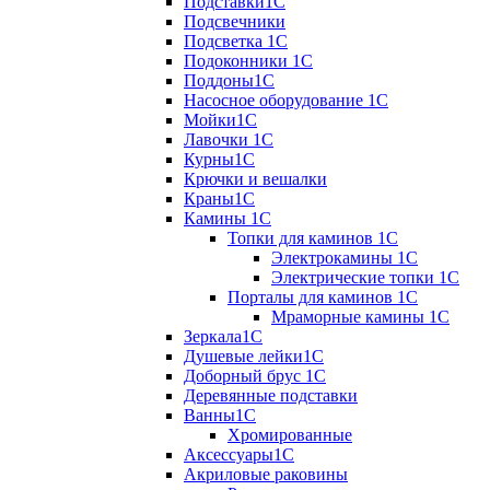
Подставки1С
Подсвечники
Подсветка 1С
Подоконники 1С
Поддоны1С
Насосное оборудование 1С
Мойки1С
Лавочки 1С
Курны1С
Крючки и вешалки
Краны1С
Камины 1C
Топки для каминов 1C
Электрокамины 1С
Электрические топки 1C
Порталы для каминов 1С
Мраморные камины 1C
Зеркала1С
Душевые лейки1С
Доборный брус 1С
Деревянные подставки
Ванны1С
Хромированные
Аксессуары1С
Акриловые раковины