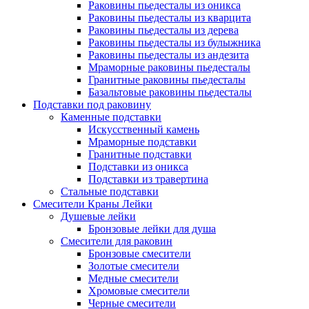
Раковины пьедесталы из оникса
Раковины пьедесталы из кварцита
Раковины пьедесталы из дерева
Раковины пьедесталы из булыжника
Раковины пьедесталы из андезита
Мраморные раковины пьедесталы
Гранитные раковины пьедесталы
Базальтовые раковины пьедесталы
Подставки под раковину
Каменные подставки
Искусственный камень
Мраморные подставки
Гранитные подставки
Подставки из оникса
Подставки из травертина
Стальные подставки
Смесители Краны Лейки
Душевые лейки
Бронзовые лейки для душа
Смесители для раковин
Бронзовые смесители
Золотые смесители
Медные смесители
Хромовые смесители
Черные смесители