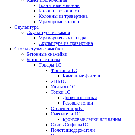
Гранитные колонны
Колонны из оникса
Колонны из травертина
Мраморные колонны
Скульптура
Скульптура из камня
Мраморная скульптура
Скульптура из травертина
Столы стулья скамейки
Бетонные скамейки
Бетонные столы
Tовары 1C
Фонтаны 1C
Каменные фонтаны
УПБ1С
Унитазы 1С
Топки 1С
Дровяные топки
Газовые топки
Столешницы1С
Смесители 1С
Бронзовые лейки для ванны
СливыСифоны1С
Полотенцедержатели