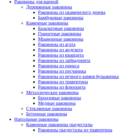
Раковины для ванной
Деревянные раковины
Раковины из окаменелого дерева
Бамбуковые раковины
Каменные раковины
Базальтовые раковины
Гранитные раковины
Мраморные раковины
Раковины из агата
Раковины из андезита
Раковины из кварцита
Раковины из лабрадорита
Раковины из оникса
Раковины из песчаника
Раковины из речного камня булыжника
Раковины из травертина
Раковины из флюорита
Металлические раковины
Бронзовые раковины
Медные раковины
Стеклянные раковины
Бетонные раковины
Напольные раковины
Каменные раковины пьедесталы
Раковины пьедесталы из травертина