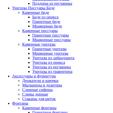
Поддоны из песчаника
Унитазы Писсуары Биде
Каменные биде
Биде из оникса
Гранитные биде
Мраморные биде
Каменные писсуары
Гранитные писсуары
Мраморные писсуары
Каменные унитазы
Гранитные унитазы
Мраморные унитазы
Унитазы из лабрадорита
Унитазы из оникса
Унитазы из песчаника
Унитазы из травертина
Аксессуары и фурнитура
Держатели и крючки
Мыльницы и дозаторы
Сливные сифоны
Сливы донные
Стаканы для щеток
Фонтаны
Каменные фонтаны
Гранитные фонтаны