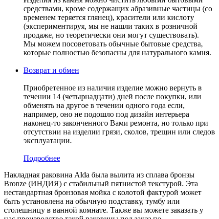
средствами, кроме содержащих абразивные частицы (со
временем теряется глянец), красители или кислоту
(экспериментируя, мы не нашли таких в розничной
продаже, но теоретически они могут существовать).
Мы можем посоветовать обычные бытовые средства,
которые полностью безопасны для натурального камня.
Возврат и обмен
Приобретенное из наличия изделие можно вернуть в
течении 14 (четырнадцати) дней после покупки, или
обменять на другое в течении одного года если,
например, оно не подошло под дизайн интерьера
наконец-то законченного Вами ремонта, но только при
отсутствии на изделии грязи, сколов, трещин или следов
эксплуатации.
Подробнее
Накладная раковина Alda была вылита из сплава бронзы
Bronze (ИНДИЯ) c стабильный пятнистой текстурой. Эта
нестандартная бронзовая мойка с колотой фактурой может
быть установлена на обычную подставку, тумбу или
столешницу в ванной комнате. Также вы можете заказать у
нас производство такой раковины под заказ по