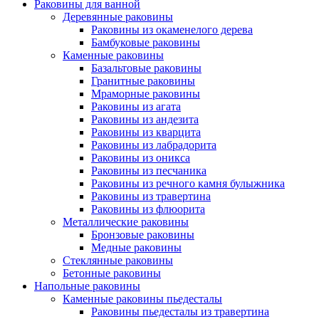
Раковины для ванной
Деревянные раковины
Раковины из окаменелого дерева
Бамбуковые раковины
Каменные раковины
Базальтовые раковины
Гранитные раковины
Мраморные раковины
Раковины из агата
Раковины из андезита
Раковины из кварцита
Раковины из лабрадорита
Раковины из оникса
Раковины из песчаника
Раковины из речного камня булыжника
Раковины из травертина
Раковины из флюорита
Металлические раковины
Бронзовые раковины
Медные раковины
Стеклянные раковины
Бетонные раковины
Напольные раковины
Каменные раковины пьедесталы
Раковины пьедесталы из травертина