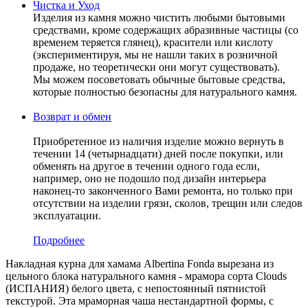
Чистка и Уход
Изделия из камня можно чистить любыми бытовыми
средствами, кроме содержащих абразивные частицы (со
временем теряется глянец), красители или кислоту
(экспериментируя, мы не нашли таких в розничной
продаже, но теоретически они могут существовать).
Мы можем посоветовать обычные бытовые средства,
которые полностью безопасны для натурального камня.
Возврат и обмен
Приобретенное из наличия изделие можно вернуть в
течении 14 (четырнадцати) дней после покупки, или
обменять на другое в течении одного года если,
например, оно не подошло под дизайн интерьера
наконец-то законченного Вами ремонта, но только при
отсутствии на изделии грязи, сколов, трещин или следов
эксплуатации.
Подробнее
Накладная курна для хамама Albertina Fonda вырезана из
цельного блока натурального камня - мрамора сорта Clouds
(ИСПАНИЯ) белого цвета, c непостоянный пятнистой
текстурой. Эта мраморная чаша нестандартной формы, с