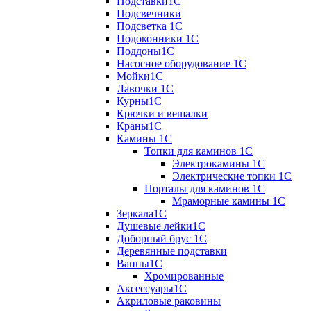
Подставки1С
Подсвечники
Подсветка 1С
Подоконники 1С
Поддоны1С
Насосное оборудование 1С
Мойки1С
Лавочки 1С
Курны1С
Крючки и вешалки
Краны1С
Камины 1C
Топки для каминов 1C
Электрокамины 1С
Электрические топки 1C
Порталы для каминов 1С
Мраморные камины 1C
Зеркала1С
Душевые лейки1С
Доборный брус 1С
Деревянные подставки
Ванны1С
Хромированные
Аксессуары1С
Акриловые раковины