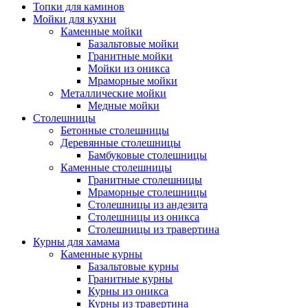
Топки для каминов
Мойки для кухни
Каменные мойки
Базальтовые мойки
Гранитные мойки
Мойки из оникса
Мраморные мойки
Металлические мойки
Медные мойки
Столешницы
Бетонные столешницы
Деревянные столешницы
Бамбуковые столешницы
Каменные столешницы
Гранитные столешницы
Мраморные столешницы
Столешницы из андезита
Столешницы из оникса
Столешницы из травертина
Курны для хамама
Каменные курны
Базальтовые курны
Гранитные курны
Курны из оникса
Курны из травертина