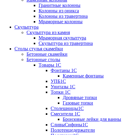
Гранитные колонны
Колонны из оникса
Колонны из травертина
Мраморные колонны
Скульптура
Скульптура из камня
Мраморная скульптура
Скульптура из травертина
Столы стулья скамейки
Бетонные скамейки
Бетонные столы
Tовары 1C
Фонтаны 1C
Каменные фонтаны
УПБ1С
Унитазы 1С
Топки 1С
Дровяные топки
Газовые топки
Столешницы1С
Смесители 1С
Бронзовые лейки для ванны
СливыСифоны1С
Полотенцедержатели