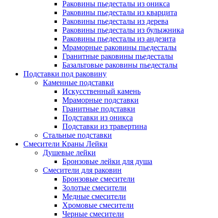
Раковины пьедесталы из оникса
Раковины пьедесталы из кварцита
Раковины пьедесталы из дерева
Раковины пьедесталы из булыжника
Раковины пьедесталы из андезита
Мраморные раковины пьедесталы
Гранитные раковины пьедесталы
Базальтовые раковины пьедесталы
Подставки под раковину
Каменные подставки
Искусственный камень
Мраморные подставки
Гранитные подставки
Подставки из оникса
Подставки из травертина
Стальные подставки
Смесители Краны Лейки
Душевые лейки
Бронзовые лейки для душа
Смесители для раковин
Бронзовые смесители
Золотые смесители
Медные смесители
Хромовые смесители
Черные смесители