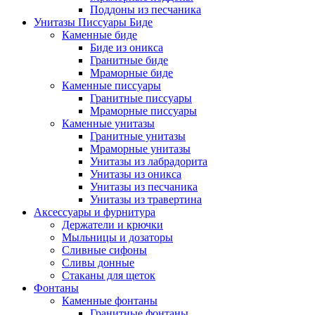
Поддоны из песчаника
Унитазы Писсуары Биде
Каменные биде
Биде из оникса
Гранитные биде
Мраморные биде
Каменные писсуары
Гранитные писсуары
Мраморные писсуары
Каменные унитазы
Гранитные унитазы
Мраморные унитазы
Унитазы из лабрадорита
Унитазы из оникса
Унитазы из песчаника
Унитазы из травертина
Аксессуары и фурнитура
Держатели и крючки
Мыльницы и дозаторы
Сливные сифоны
Сливы донные
Стаканы для щеток
Фонтаны
Каменные фонтаны
Гранитные фонтаны