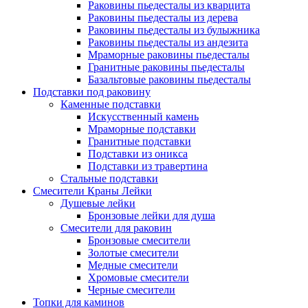
Раковины пьедесталы из кварцита
Раковины пьедесталы из дерева
Раковины пьедесталы из булыжника
Раковины пьедесталы из андезита
Мраморные раковины пьедесталы
Гранитные раковины пьедесталы
Базальтовые раковины пьедесталы
Подставки под раковину
Каменные подставки
Искусственный камень
Мраморные подставки
Гранитные подставки
Подставки из оникса
Подставки из травертина
Стальные подставки
Смесители Краны Лейки
Душевые лейки
Бронзовые лейки для душа
Смесители для раковин
Бронзовые смесители
Золотые смесители
Медные смесители
Хромовые смесители
Черные смесители
Топки для каминов