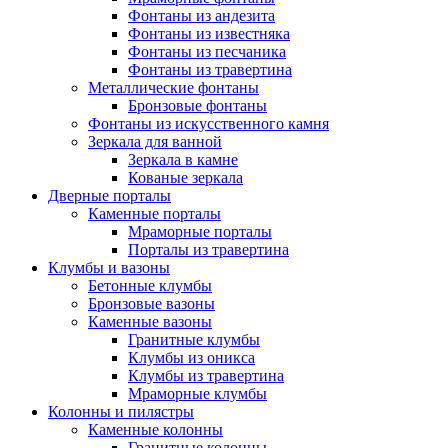
Фонтаны из андезита
Фонтаны из известняка
Фонтаны из песчаника
Фонтаны из травертина
Металлические фонтаны
Бронзовые фонтаны
Фонтаны из искусственного камня
Зеркала для ванной
Зеркала в камне
Кованые зеркала
Дверные порталы
Каменные порталы
Мраморные порталы
Порталы из травертина
Клумбы и вазоны
Бетонные клумбы
Бронзовые вазоны
Каменные вазоны
Гранитные клумбы
Клумбы из оникса
Клумбы из травертина
Мраморные клумбы
Колонны и пилястры
Каменные колонны
Гранитные колонны