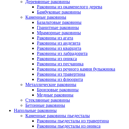
Деревянные раковины
Раковины из окаменелого дерева
Бамбуковые раковины
Каменные раковины
Базальтовые раковины
Гранитные раковины
Мраморные раковины
Раковины из агата
Раковины из андезита
Раковины из кварцита
Раковины из лабрадорита
Раковины из оникса
Раковины из песчаника
Раковины из речного камня булыжника
Раковины из травертина
Раковины из флюорита
Металлические раковины
Бронзовые раковины
Медные раковины
Стеклянные раковины
Бетонные раковины
Напольные раковины
Каменные раковины пьедесталы
Раковины пьедесталы из травертина
Раковины пьедесталы из оникса