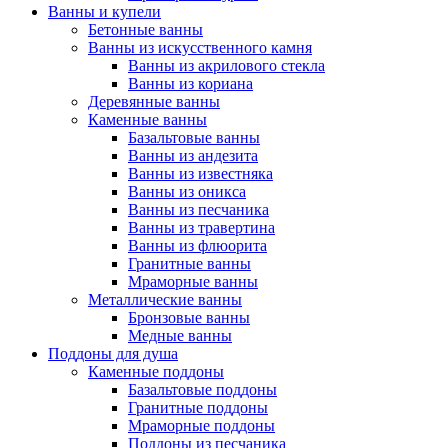
Ванны и купели
Бетонные ванны
Ванны из искусственного камня
Ванны из акрилового стекла
Ванны из кориана
Деревянные ванны
Каменные ванны
Базальтовые ванны
Ванны из андезита
Ванны из известняка
Ванны из оникса
Ванны из песчаника
Ванны из травертина
Ванны из флюорита
Гранитные ванны
Мраморные ванны
Металлические ванны
Бронзовые ванны
Медные ванны
Поддоны для душа
Каменные поддоны
Базальтовые поддоны
Гранитные поддоны
Мраморные поддоны
Поддоны из песчаника