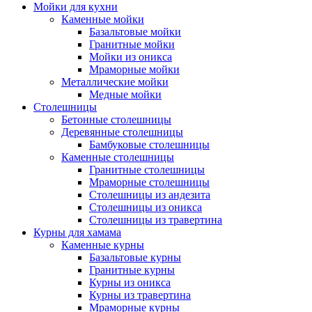
Мойки для кухни
Каменные мойки
Базальтовые мойки
Гранитные мойки
Мойки из оникса
Мраморные мойки
Металлические мойки
Медные мойки
Столешницы
Бетонные столешницы
Деревянные столешницы
Бамбуковые столешницы
Каменные столешницы
Гранитные столешницы
Мраморные столешницы
Столешницы из андезита
Столешницы из оникса
Столешницы из травертина
Курны для хамама
Каменные курны
Базальтовые курны
Гранитные курны
Курны из оникса
Курны из травертина
Мраморные курны