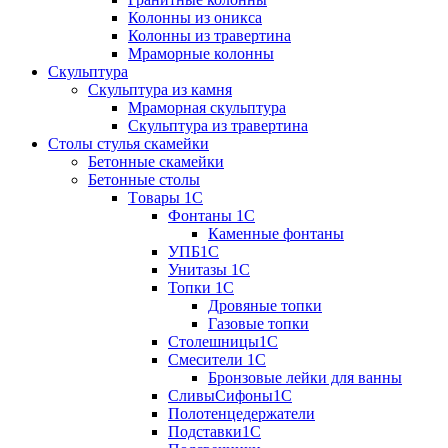
Колонны из оникса
Колонны из травертина
Мраморные колонны
Скульптура
Скульптура из камня
Мраморная скульптура
Скульптура из травертина
Столы стулья скамейки
Бетонные скамейки
Бетонные столы
Tовары 1C
Фонтаны 1C
Каменные фонтаны
УПБ1С
Унитазы 1С
Топки 1С
Дровяные топки
Газовые топки
Столешницы1С
Смесители 1С
Бронзовые лейки для ванны
СливыСифоны1С
Полотенцедержатели
Подставки1С