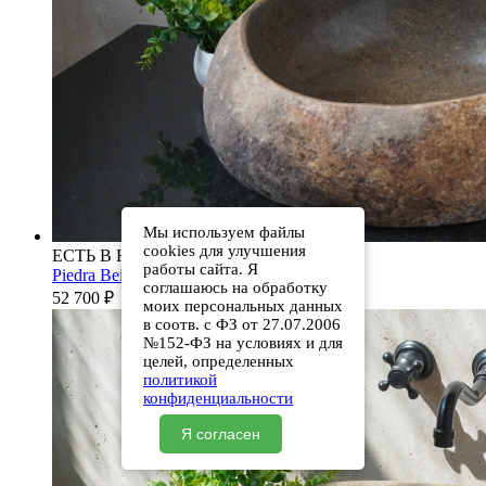
Мы используем файлы
cookies для улучшения
ЕСТЬ В НАЛИЧИИ
работы сайта. Я
Piedra Beige S286 00501111613
соглашаюсь на обработку
52 700
₽
моих персональных данных
в соотв. с ФЗ от 27.07.2006
№152-ФЗ на условиях и для
целей, определенных
политикой
конфиденциальности
Я согласен