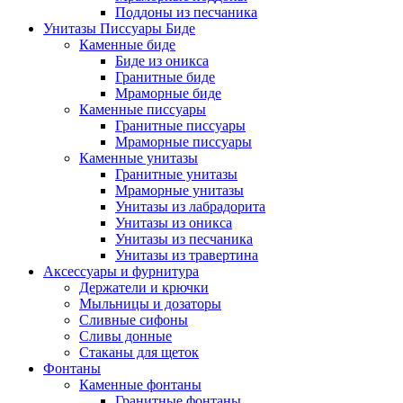
Поддоны из песчаника
Унитазы Писсуары Биде
Каменные биде
Биде из оникса
Гранитные биде
Мраморные биде
Каменные писсуары
Гранитные писсуары
Мраморные писсуары
Каменные унитазы
Гранитные унитазы
Мраморные унитазы
Унитазы из лабрадорита
Унитазы из оникса
Унитазы из песчаника
Унитазы из травертина
Аксессуары и фурнитура
Держатели и крючки
Мыльницы и дозаторы
Сливные сифоны
Сливы донные
Стаканы для щеток
Фонтаны
Каменные фонтаны
Гранитные фонтаны