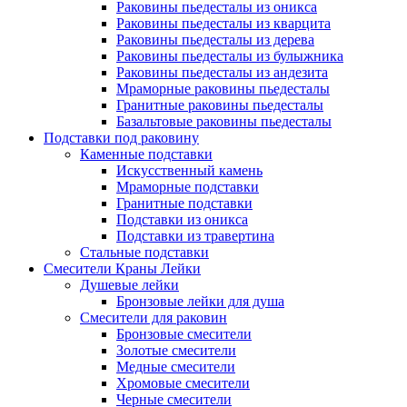
Раковины пьедесталы из оникса
Раковины пьедесталы из кварцита
Раковины пьедесталы из дерева
Раковины пьедесталы из булыжника
Раковины пьедесталы из андезита
Мраморные раковины пьедесталы
Гранитные раковины пьедесталы
Базальтовые раковины пьедесталы
Подставки под раковину
Каменные подставки
Искусственный камень
Мраморные подставки
Гранитные подставки
Подставки из оникса
Подставки из травертина
Стальные подставки
Смесители Краны Лейки
Душевые лейки
Бронзовые лейки для душа
Смесители для раковин
Бронзовые смесители
Золотые смесители
Медные смесители
Хромовые смесители
Черные смесители