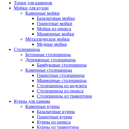
Топки для каминов
Мойки для кухни
Каменные мойки
Базальтовые мойки
Гранитные мойки
Мойки из оникса
Мраморные мойки
Металлические мойки
Медные мойки
Столешницы
Бетонные столешницы
Деревянные столешницы
Бамбуковые столешницы
Каменные столешницы
Гранитные столешницы
Мраморные столешницы
Столешницы из андезита
Столешницы из оникса
Столешницы из травертина
Курны для хамама
Каменные курны
Базальтовые курны
Гранитные курны
Курны из оникса
Курны из травертина