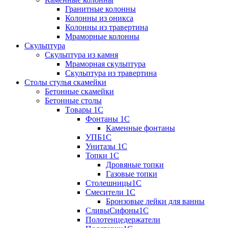
Гранитные колонны
Колонны из оникса
Колонны из травертина
Мраморные колонны
Скульптура
Скульптура из камня
Мраморная скульптура
Скульптура из травертина
Столы стулья скамейки
Бетонные скамейки
Бетонные столы
Tовары 1C
Фонтаны 1C
Каменные фонтаны
УПБ1С
Унитазы 1С
Топки 1С
Дровяные топки
Газовые топки
Столешницы1С
Смесители 1С
Бронзовые лейки для ванны
СливыСифоны1С
Полотенцедержатели