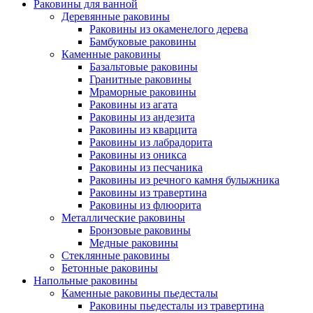
Раковины для ванной
Деревянные раковины
Раковины из окаменелого дерева
Бамбуковые раковины
Каменные раковины
Базальтовые раковины
Гранитные раковины
Мраморные раковины
Раковины из агата
Раковины из андезита
Раковины из кварцита
Раковины из лабрадорита
Раковины из оникса
Раковины из песчаника
Раковины из речного камня булыжника
Раковины из травертина
Раковины из флюорита
Металлические раковины
Бронзовые раковины
Медные раковины
Стеклянные раковины
Бетонные раковины
Напольные раковины
Каменные раковины пьедесталы
Раковины пьедесталы из травертина