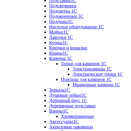
Подставки1С
Подсвечники
Подсветка 1С
Подоконники 1С
Поддоны1С
Насосное оборудование 1С
Мойки1С
Лавочки 1С
Курны1С
Крючки и вешалки
Краны1С
Камины 1C
Топки для каминов 1C
Электрокамины 1С
Электрические топки 1C
Порталы для каминов 1С
Мраморные камины 1C
Зеркала1С
Душевые лейки1С
Доборный брус 1С
Деревянные подставки
Ванны1С
Хромированные
Аксессуары1С
Акриловые раковины