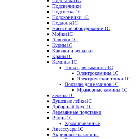
Подставки1С
Подсвечники
Подсветка 1С
Подоконники 1С
Поддоны1С
Насосное оборудование 1С
Мойки1С
Лавочки 1С
Курны1С
Крючки и вешалки
Краны1С
Камины 1C
Топки для каминов 1C
Электрокамины 1С
Электрические топки 1C
Порталы для каминов 1С
Мраморные камины 1C
Зеркала1С
Душевые лейки1С
Доборный брус 1С
Деревянные подставки
Ванны1С
Хромированные
Аксессуары1С
Акриловые раковины