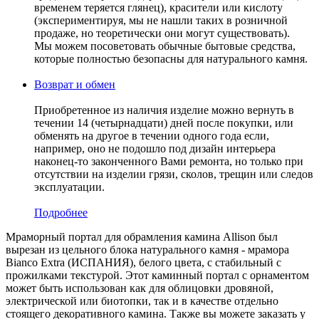
временем теряется глянец), красители или кислоту
(экспериментируя, мы не нашли таких в розничной
продаже, но теоретически они могут существовать).
Мы можем посоветовать обычные бытовые средства,
которые полностью безопасны для натурального камня.
Возврат и обмен
Приобретенное из наличия изделие можно вернуть в
течении 14 (четырнадцати) дней после покупки, или
обменять на другое в течении одного года если,
например, оно не подошло под дизайн интерьера
наконец-то законченного Вами ремонта, но только при
отсутствии на изделии грязи, сколов, трещин или следов
эксплуатации.
Подробнее
Мраморный портал для обрамления камина Allison был
вырезан из цельного блока натурального камня - мрамора
Bianco Extra (ИСПАНИЯ), белого цвета, c стабильный с
прожилками текстурой. Этот каминный портал с орнаментом
может быть использован как для облицовки дровяной,
электрической или биотопки, так и в качестве отдельно
стоящего декоративного камина. Также вы можете заказать у