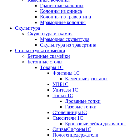
Гранитные колонны
Колонны из оникса
Колонны из травертина
Мраморные колонны
Скульптура
Скульптура из камня
Мраморная скульптура
Скульптура из травертина
Столы стулья скамейки
Бетонные скамейки
Бетонные столы
Tовары 1C
Фонтаны 1C
Каменные фонтаны
УПБ1С
Унитазы 1С
Топки 1С
Дровяные топки
Газовые топки
Столешницы1С
Смесители 1С
Бронзовые лейки для ванны
СливыСифоны1С
Полотенцедержатели