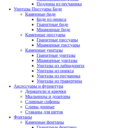
Поддоны из песчаника
Унитазы Писсуары Биде
Каменные биде
Биде из оникса
Гранитные биде
Мраморные биде
Каменные писсуары
Гранитные писсуары
Мраморные писсуары
Каменные унитазы
Гранитные унитазы
Мраморные унитазы
Унитазы из лабрадорита
Унитазы из оникса
Унитазы из песчаника
Унитазы из травертина
Аксессуары и фурнитура
Держатели и крючки
Мыльницы и дозаторы
Сливные сифоны
Сливы донные
Стаканы для щеток
Фонтаны
Каменные фонтаны
Гранитные фонтаны