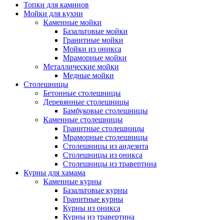
Топки для каминов
Мойки для кухни
Каменные мойки
Базальтовые мойки
Гранитные мойки
Мойки из оникса
Мраморные мойки
Металлические мойки
Медные мойки
Столешницы
Бетонные столешницы
Деревянные столешницы
Бамбуковые столешницы
Каменные столешницы
Гранитные столешницы
Мраморные столешницы
Столешницы из андезита
Столешницы из оникса
Столешницы из травертина
Курны для хамама
Каменные курны
Базальтовые курны
Гранитные курны
Курны из оникса
Курны из травертина