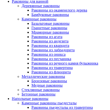
Раковины для ванной
Деревянные раковины
Раковины из окаменелого дерева
Бамбуковые раковины
Каменные раковины
Базальтовые раковины
Гранитные раковины
Мраморные раковины
Раковины из агата
Раковины из андезита
Раковины из кварцита
Раковины из лабрадорита
Раковины из оникса
Раковины из песчаника
Раковины из речного камня булыжника
Раковины из травертина
Раковины из флюорита
Металлические раковины
Бронзовые раковины
Медные раковины
Стеклянные раковины
Бетонные раковины
Напольные раковины
Каменные раковины пьедесталы
Раковины пьедесталы из травертина