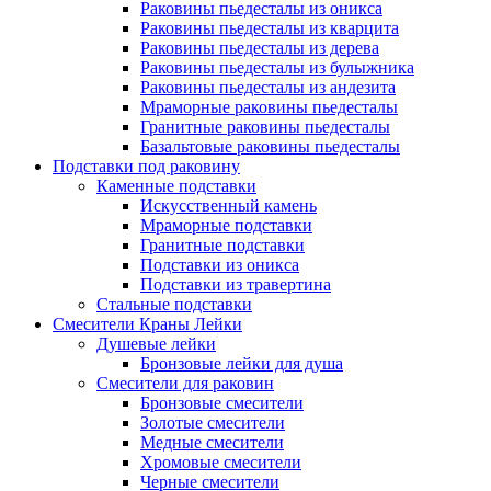
Раковины пьедесталы из оникса
Раковины пьедесталы из кварцита
Раковины пьедесталы из дерева
Раковины пьедесталы из булыжника
Раковины пьедесталы из андезита
Мраморные раковины пьедесталы
Гранитные раковины пьедесталы
Базальтовые раковины пьедесталы
Подставки под раковину
Каменные подставки
Искусственный камень
Мраморные подставки
Гранитные подставки
Подставки из оникса
Подставки из травертина
Стальные подставки
Смесители Краны Лейки
Душевые лейки
Бронзовые лейки для душа
Смесители для раковин
Бронзовые смесители
Золотые смесители
Медные смесители
Хромовые смесители
Черные смесители