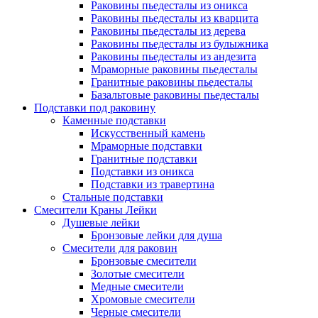
Раковины пьедесталы из оникса
Раковины пьедесталы из кварцита
Раковины пьедесталы из дерева
Раковины пьедесталы из булыжника
Раковины пьедесталы из андезита
Мраморные раковины пьедесталы
Гранитные раковины пьедесталы
Базальтовые раковины пьедесталы
Подставки под раковину
Каменные подставки
Искусственный камень
Мраморные подставки
Гранитные подставки
Подставки из оникса
Подставки из травертина
Стальные подставки
Смесители Краны Лейки
Душевые лейки
Бронзовые лейки для душа
Смесители для раковин
Бронзовые смесители
Золотые смесители
Медные смесители
Хромовые смесители
Черные смесители