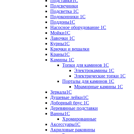
Подставки1С
Подсвечники
Подсветка 1С
Подоконники 1С
Поддоны1С
Насосное оборудование 1С
Мойки1С
Лавочки 1С
Курны1С
Крючки и вешалки
Краны1С
Камины 1C
Топки для каминов 1C
Электрокамины 1С
Электрические топки 1C
Порталы для каминов 1С
Мраморные камины 1C
Зеркала1С
Душевые лейки1С
Доборный брус 1С
Деревянные подставки
Ванны1С
Хромированные
Аксессуары1С
Акриловые раковины