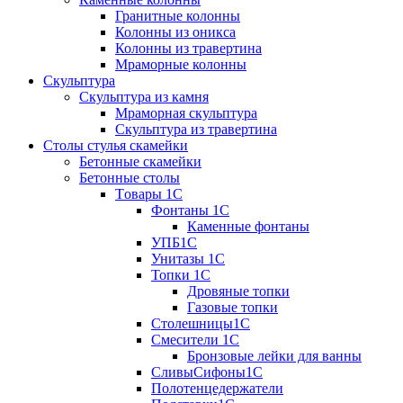
Гранитные колонны
Колонны из оникса
Колонны из травертина
Мраморные колонны
Скульптура
Скульптура из камня
Мраморная скульптура
Скульптура из травертина
Столы стулья скамейки
Бетонные скамейки
Бетонные столы
Tовары 1C
Фонтаны 1C
Каменные фонтаны
УПБ1С
Унитазы 1С
Топки 1С
Дровяные топки
Газовые топки
Столешницы1С
Смесители 1С
Бронзовые лейки для ванны
СливыСифоны1С
Полотенцедержатели