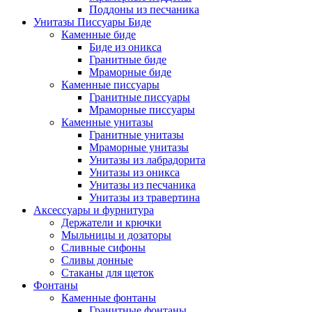
Поддоны из песчаника
Унитазы Писсуары Биде
Каменные биде
Биде из оникса
Гранитные биде
Мраморные биде
Каменные писсуары
Гранитные писсуары
Мраморные писсуары
Каменные унитазы
Гранитные унитазы
Мраморные унитазы
Унитазы из лабрадорита
Унитазы из оникса
Унитазы из песчаника
Унитазы из травертина
Аксессуары и фурнитура
Держатели и крючки
Мыльницы и дозаторы
Сливные сифоны
Сливы донные
Стаканы для щеток
Фонтаны
Каменные фонтаны
Гранитные фонтаны