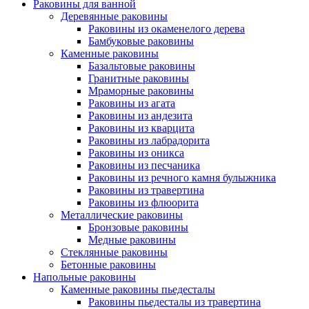
Раковины для ванной
Деревянные раковины
Раковины из окаменелого дерева
Бамбуковые раковины
Каменные раковины
Базальтовые раковины
Гранитные раковины
Мраморные раковины
Раковины из агата
Раковины из андезита
Раковины из кварцита
Раковины из лабрадорита
Раковины из оникса
Раковины из песчаника
Раковины из речного камня булыжника
Раковины из травертина
Раковины из флюорита
Металлические раковины
Бронзовые раковины
Медные раковины
Стеклянные раковины
Бетонные раковины
Напольные раковины
Каменные раковины пьедесталы
Раковины пьедесталы из травертина