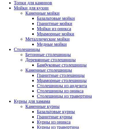
Топки для каминов
Мойки для кухни
Каменные мойки
Базальтовые мойки
Гранитные мойки
Мойки из оникса
Мраморные мойки
Металлические мойки
Медные мойки
Столешницы
Бетонные столешницы
Деревянные столешницы
Бамбуковые столешницы
Каменные столешницы
Гранитные столешницы
Мраморные столешницы
Столешницы из андезита
Столешницы из оникса
Столешницы из травертина
Курны для хамама
Каменные курны
Базальтовые курны
Гранитные курны
Курны из оникса
Курны из травертина