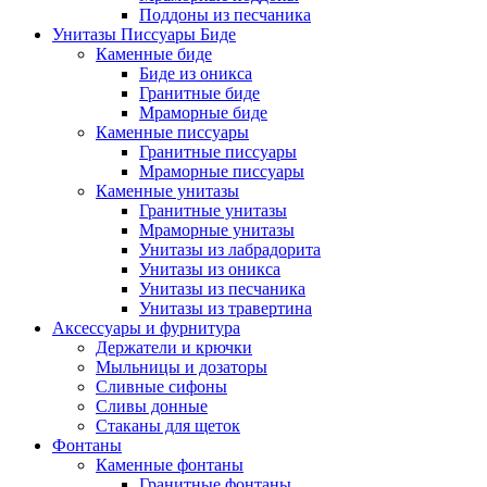
Поддоны из песчаника
Унитазы Писсуары Биде
Каменные биде
Биде из оникса
Гранитные биде
Мраморные биде
Каменные писсуары
Гранитные писсуары
Мраморные писсуары
Каменные унитазы
Гранитные унитазы
Мраморные унитазы
Унитазы из лабрадорита
Унитазы из оникса
Унитазы из песчаника
Унитазы из травертина
Аксессуары и фурнитура
Держатели и крючки
Мыльницы и дозаторы
Сливные сифоны
Сливы донные
Стаканы для щеток
Фонтаны
Каменные фонтаны
Гранитные фонтаны