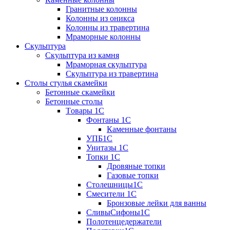
Гранитные колонны
Колонны из оникса
Колонны из травертина
Мраморные колонны
Скульптура
Скульптура из камня
Мраморная скульптура
Скульптура из травертина
Столы стулья скамейки
Бетонные скамейки
Бетонные столы
Tовары 1C
Фонтаны 1C
Каменные фонтаны
УПБ1С
Унитазы 1С
Топки 1С
Дровяные топки
Газовые топки
Столешницы1С
Смесители 1С
Бронзовые лейки для ванны
СливыСифоны1С
Полотенцедержатели