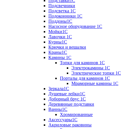
Подставки1С
Подсвечники
Подсветка 1С
Подоконники 1С
Поддоны1С
Насосное оборудование 1С
Мойки1С
Лавочки 1С
Курны1С
Крючки и вешалки
Краны1С
Камины 1C
Топки для каминов 1C
Электрокамины 1С
Электрические топки 1C
Порталы для каминов 1С
Мраморные камины 1C
Зеркала1С
Душевые лейки1С
Доборный брус 1С
Деревянные подставки
Ванны1С
Хромированные
Аксессуары1С
Акриловые раковины