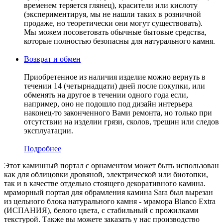
временем теряется глянец), красители или кислоту
(экспериментируя, мы не нашли таких в розничной
продаже, но теоретически они могут существовать).
Мы можем посоветовать обычные бытовые средства,
которые полностью безопасны для натурального камня.
Возврат и обмен
Приобретенное из наличия изделие можно вернуть в
течении 14 (четырнадцати) дней после покупки, или
обменять на другое в течении одного года если,
например, оно не подошло под дизайн интерьера
наконец-то законченного Вами ремонта, но только при
отсутствии на изделии грязи, сколов, трещин или следов
эксплуатации.
Подробнее
Этот каминный портал с орнаментом может быть использован
как для облицовки дровяной, электрической или биотопки,
так и в качестве отдельно стоящего декоративного камина.
мраморный портал для обрамления камина Sara был вырезан
из цельного блока натурального камня - мрамора Bianco Extra
(ИСПАНИЯ), белого цвета, c стабильный с прожилками
текстурой. Также вы можете заказать у нас производство