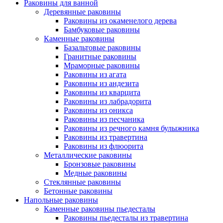
Раковины для ванной
Деревянные раковины
Раковины из окаменелого дерева
Бамбуковые раковины
Каменные раковины
Базальтовые раковины
Гранитные раковины
Мраморные раковины
Раковины из агата
Раковины из андезита
Раковины из кварцита
Раковины из лабрадорита
Раковины из оникса
Раковины из песчаника
Раковины из речного камня булыжника
Раковины из травертина
Раковины из флюорита
Металлические раковины
Бронзовые раковины
Медные раковины
Стеклянные раковины
Бетонные раковины
Напольные раковины
Каменные раковины пьедесталы
Раковины пьедесталы из травертина