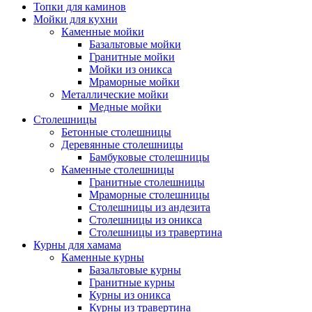
Топки для каминов
Мойки для кухни
Каменные мойки
Базальтовые мойки
Гранитные мойки
Мойки из оникса
Мраморные мойки
Металлические мойки
Медные мойки
Столешницы
Бетонные столешницы
Деревянные столешницы
Бамбуковые столешницы
Каменные столешницы
Гранитные столешницы
Мраморные столешницы
Столешницы из андезита
Столешницы из оникса
Столешницы из травертина
Курны для хамама
Каменные курны
Базальтовые курны
Гранитные курны
Курны из оникса
Курны из травертина