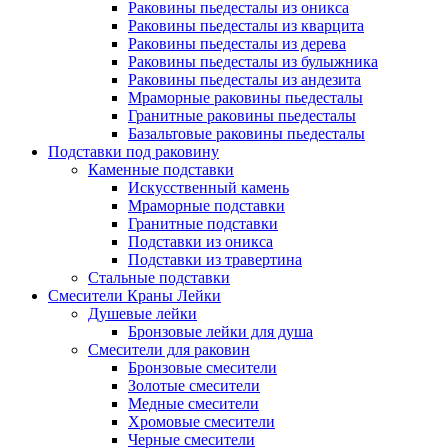
Раковины пьедесталы из оникса
Раковины пьедесталы из кварцита
Раковины пьедесталы из дерева
Раковины пьедесталы из булыжника
Раковины пьедесталы из андезита
Мраморные раковины пьедесталы
Гранитные раковины пьедесталы
Базальтовые раковины пьедесталы
Подставки под раковину
Каменные подставки
Искусственный камень
Мраморные подставки
Гранитные подставки
Подставки из оникса
Подставки из травертина
Стальные подставки
Смесители Краны Лейки
Душевые лейки
Бронзовые лейки для душа
Смесители для раковин
Бронзовые смесители
Золотые смесители
Медные смесители
Хромовые смесители
Черные смесители