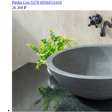
Piedra Gris S378 00504511616
26 200
₽