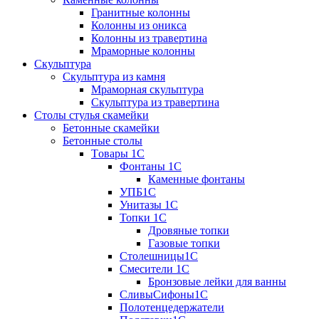
Гранитные колонны
Колонны из оникса
Колонны из травертина
Мраморные колонны
Скульптура
Скульптура из камня
Мраморная скульптура
Скульптура из травертина
Столы стулья скамейки
Бетонные скамейки
Бетонные столы
Tовары 1C
Фонтаны 1C
Каменные фонтаны
УПБ1С
Унитазы 1С
Топки 1С
Дровяные топки
Газовые топки
Столешницы1С
Смесители 1С
Бронзовые лейки для ванны
СливыСифоны1С
Полотенцедержатели