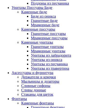
Поддоны из песчаника
Унитазы Писсуары Биде
Каменные биде
Биде из оникса
Гранитные биде
Мраморные биде
Каменные писсуары
Гранитные писсуары
Мраморные писсуары
Каменные унитазы
Гранитные унитазы
Мраморные унитазы
Унитазы из лабрадорита
Унитазы из оникса
Унитазы из песчаника
Унитазы из травертина
Аксессуары и фурнитура
Держатели и крючки
Мыльницы и дозаторы
Сливные сифоны
Сливы донные
Стаканы для щеток
Фонтаны
Каменные фонтаны
Гранитные фонтаны