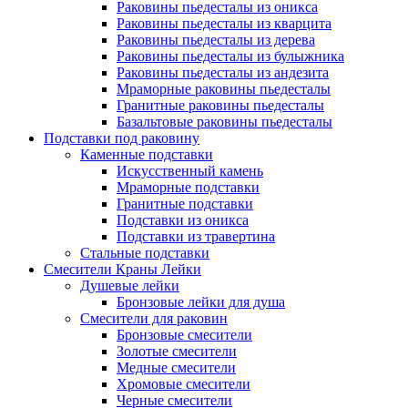
Раковины пьедесталы из оникса
Раковины пьедесталы из кварцита
Раковины пьедесталы из дерева
Раковины пьедесталы из булыжника
Раковины пьедесталы из андезита
Мраморные раковины пьедесталы
Гранитные раковины пьедесталы
Базальтовые раковины пьедесталы
Подставки под раковину
Каменные подставки
Искусственный камень
Мраморные подставки
Гранитные подставки
Подставки из оникса
Подставки из травертина
Стальные подставки
Смесители Краны Лейки
Душевые лейки
Бронзовые лейки для душа
Смесители для раковин
Бронзовые смесители
Золотые смесители
Медные смесители
Хромовые смесители
Черные смесители