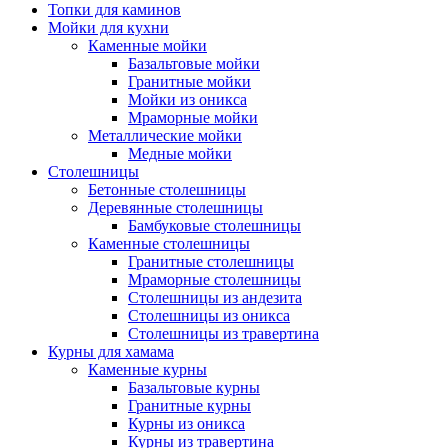
Топки для каминов
Мойки для кухни
Каменные мойки
Базальтовые мойки
Гранитные мойки
Мойки из оникса
Мраморные мойки
Металлические мойки
Медные мойки
Столешницы
Бетонные столешницы
Деревянные столешницы
Бамбуковые столешницы
Каменные столешницы
Гранитные столешницы
Мраморные столешницы
Столешницы из андезита
Столешницы из оникса
Столешницы из травертина
Курны для хамама
Каменные курны
Базальтовые курны
Гранитные курны
Курны из оникса
Курны из травертина