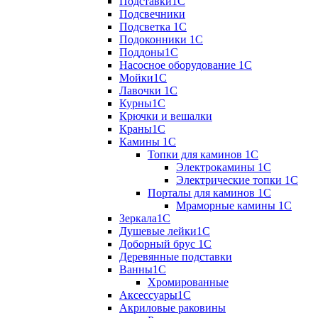
Подставки1С
Подсвечники
Подсветка 1С
Подоконники 1С
Поддоны1С
Насосное оборудование 1С
Мойки1С
Лавочки 1С
Курны1С
Крючки и вешалки
Краны1С
Камины 1C
Топки для каминов 1C
Электрокамины 1С
Электрические топки 1C
Порталы для каминов 1С
Мраморные камины 1C
Зеркала1С
Душевые лейки1С
Доборный брус 1С
Деревянные подставки
Ванны1С
Хромированные
Аксессуары1С
Акриловые раковины