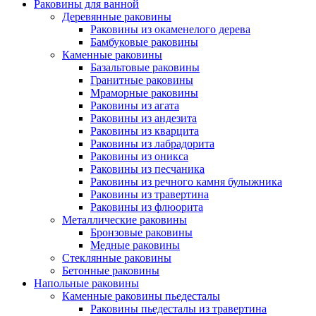
Раковины для ванной
Деревянные раковины
Раковины из окаменелого дерева
Бамбуковые раковины
Каменные раковины
Базальтовые раковины
Гранитные раковины
Мраморные раковины
Раковины из агата
Раковины из андезита
Раковины из кварцита
Раковины из лабрадорита
Раковины из оникса
Раковины из песчаника
Раковины из речного камня булыжника
Раковины из травертина
Раковины из флюорита
Металлические раковины
Бронзовые раковины
Медные раковины
Стеклянные раковины
Бетонные раковины
Напольные раковины
Каменные раковины пьедесталы
Раковины пьедесталы из травертина