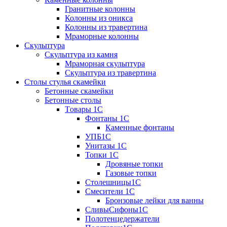
Гранитные колонны
Колонны из оникса
Колонны из травертина
Мраморные колонны
Скульптура
Скульптура из камня
Мраморная скульптура
Скульптура из травертина
Столы стулья скамейки
Бетонные скамейки
Бетонные столы
Tовары 1C
Фонтаны 1C
Каменные фонтаны
УПБ1С
Унитазы 1С
Топки 1С
Дровяные топки
Газовые топки
Столешницы1С
Смесители 1С
Бронзовые лейки для ванны
СливыСифоны1С
Полотенцедержатели