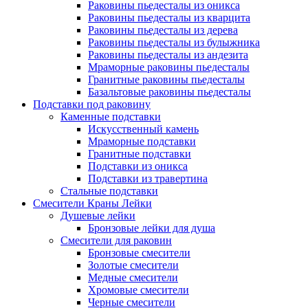
Раковины пьедесталы из оникса
Раковины пьедесталы из кварцита
Раковины пьедесталы из дерева
Раковины пьедесталы из булыжника
Раковины пьедесталы из андезита
Мраморные раковины пьедесталы
Гранитные раковины пьедесталы
Базальтовые раковины пьедесталы
Подставки под раковину
Каменные подставки
Искусственный камень
Мраморные подставки
Гранитные подставки
Подставки из оникса
Подставки из травертина
Стальные подставки
Смесители Краны Лейки
Душевые лейки
Бронзовые лейки для душа
Смесители для раковин
Бронзовые смесители
Золотые смесители
Медные смесители
Хромовые смесители
Черные смесители