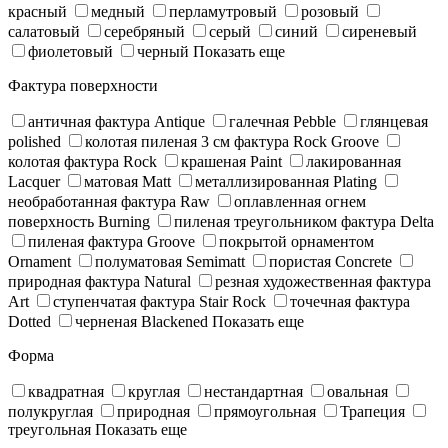
красный
медный
перламутровый
розовый
салатовый
серебряный
серый
синий
сиреневый
фиолетовый
черный
Показать еще
Фактура поверхности
античная фактура Antique
галечная Pebble
глянцевая
polished
колотая пиленая 3 см фактура Rock Groove
колотая фактура Rock
крашеная Paint
лакированная
Lacquer
матовая Matt
металлизированная Plating
необработанная фактура Raw
оплавленная огнем
поверхность Burning
пиленая треугольником фактура Delta
пиленая фактура Groove
покрытой орнаментом
Ornament
полуматовая Semimatt
пористая Concrete
природная фактура Natural
резная художественная фактура
Art
ступенчатая фактура Stair Rock
точечная фактура
Dotted
черненая Blackened
Показать еще
Форма
квадратная
круглая
нестандартная
овальная
полукруглая
природная
прямоугольная
Трапеция
треугольная
Показать еще