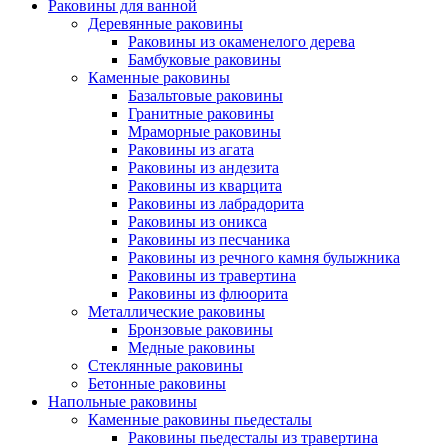
Раковины для ванной
Деревянные раковины
Раковины из окаменелого дерева
Бамбуковые раковины
Каменные раковины
Базальтовые раковины
Гранитные раковины
Мраморные раковины
Раковины из агата
Раковины из андезита
Раковины из кварцита
Раковины из лабрадорита
Раковины из оникса
Раковины из песчаника
Раковины из речного камня булыжника
Раковины из травертина
Раковины из флюорита
Металлические раковины
Бронзовые раковины
Медные раковины
Стеклянные раковины
Бетонные раковины
Напольные раковины
Каменные раковины пьедесталы
Раковины пьедесталы из травертина