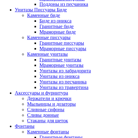
Поддоны из песчаника
Унитазы Писсуары Биде
Каменные биде
Биде из оникса
Гранитные биде
Мраморные биде
Каменные писсуары
Гранитные писсуары
Мраморные писсуары
Каменные унитазы
Гранитные унитазы
Мраморные унитазы
Унитазы из лабрадорита
Унитазы из оникса
Унитазы из песчаника
Унитазы из травертина
Аксессуары и фурнитура
Держатели и крючки
Мыльницы и дозаторы
Сливные сифоны
Сливы донные
Стаканы для щеток
Фонтаны
Каменные фонтаны
Гранитные фонтаны