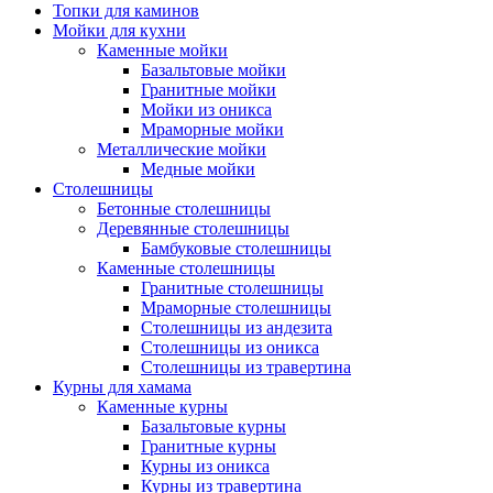
Топки для каминов
Мойки для кухни
Каменные мойки
Базальтовые мойки
Гранитные мойки
Мойки из оникса
Мраморные мойки
Металлические мойки
Медные мойки
Столешницы
Бетонные столешницы
Деревянные столешницы
Бамбуковые столешницы
Каменные столешницы
Гранитные столешницы
Мраморные столешницы
Столешницы из андезита
Столешницы из оникса
Столешницы из травертина
Курны для хамама
Каменные курны
Базальтовые курны
Гранитные курны
Курны из оникса
Курны из травертина