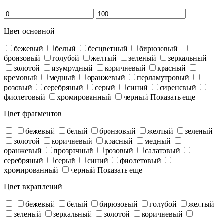
Цвет основной
бежевый
белый
бесцветный
бирюзовый
бронзовый
голубой
желтый
зеленый
зеркальный
золотой
изумрудный
коричневый
красный
кремовый
медный
оранжевый
перламутровый
розовый
серебряный
серый
синий
сиреневый
фиолетовый
хромированный
черный
Показать еще
Цвет фрагментов
бежевый
белый
бронзовый
желтый
зеленый
золотой
коричневый
красный
медный
оранжевый
прозрачный
розовый
салатовый
серебряный
серый
синий
фиолетовый
хромированный
черный
Показать еще
Цвет вкраплений
бежевый
белый
бирюзовый
голубой
желтый
зеленый
зеркальный
золотой
коричневый