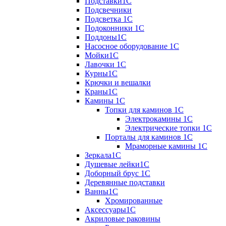
Подставки1С
Подсвечники
Подсветка 1С
Подоконники 1С
Поддоны1С
Насосное оборудование 1С
Мойки1С
Лавочки 1С
Курны1С
Крючки и вешалки
Краны1С
Камины 1C
Топки для каминов 1C
Электрокамины 1С
Электрические топки 1C
Порталы для каминов 1С
Мраморные камины 1C
Зеркала1С
Душевые лейки1С
Доборный брус 1С
Деревянные подставки
Ванны1С
Хромированные
Аксессуары1С
Акриловые раковины