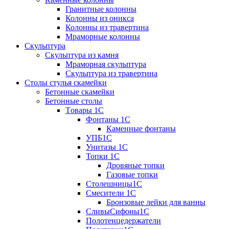
Гранитные колонны
Колонны из оникса
Колонны из травертина
Мраморные колонны
Скульптура
Скульптура из камня
Мраморная скульптура
Скульптура из травертина
Столы стулья скамейки
Бетонные скамейки
Бетонные столы
Tовары 1C
Фонтаны 1C
Каменные фонтаны
УПБ1С
Унитазы 1С
Топки 1С
Дровяные топки
Газовые топки
Столешницы1С
Смесители 1С
Бронзовые лейки для ванны
СливыСифоны1С
Полотенцедержатели