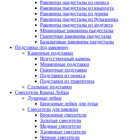
Раковины пьедесталы из оникса
Раковины пьедесталы из кварцита
Раковины пьедесталы из дерева
Раковины пьедесталы из булыжника
Раковины пьедесталы из андезита
Мраморные раковины пьедесталы
Гранитные раковины пьедесталы
Базальтовые раковины пьедесталы
Подставки под раковину
Каменные подставки
Искусственный камень
Мраморные подставки
Гранитные подставки
Подставки из оникса
Подставки из травертина
Стальные подставки
Смесители Краны Лейки
Душевые лейки
Бронзовые лейки для душа
Смесители для раковин
Бронзовые смесители
Золотые смесители
Медные смесители
Хромовые смесители
Черные смесители