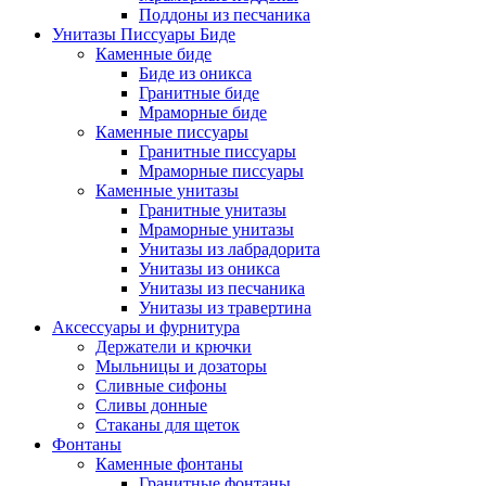
Поддоны из песчаника
Унитазы Писсуары Биде
Каменные биде
Биде из оникса
Гранитные биде
Мраморные биде
Каменные писсуары
Гранитные писсуары
Мраморные писсуары
Каменные унитазы
Гранитные унитазы
Мраморные унитазы
Унитазы из лабрадорита
Унитазы из оникса
Унитазы из песчаника
Унитазы из травертина
Аксессуары и фурнитура
Держатели и крючки
Мыльницы и дозаторы
Сливные сифоны
Сливы донные
Стаканы для щеток
Фонтаны
Каменные фонтаны
Гранитные фонтаны