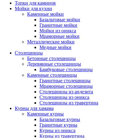
Топки для каминов
Мойки для кухни
Каменные мойки
Базальтовые мойки
Гранитные мойки
Мойки из оникса
Мраморные мойки
Металлические мойки
Медные мойки
Столешницы
Бетонные столешницы
Деревянные столешницы
Бамбуковые столешницы
Каменные столешницы
Гранитные столешницы
Мраморные столешницы
Столешницы из андезита
Столешницы из оникса
Столешницы из травертина
Курны для хамама
Каменные курны
Базальтовые курны
Гранитные курны
Курны из оникса
Курны из травертина