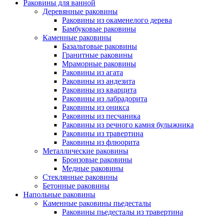
Раковины для ванной
Деревянные раковины
Раковины из окаменелого дерева
Бамбуковые раковины
Каменные раковины
Базальтовые раковины
Гранитные раковины
Мраморные раковины
Раковины из агата
Раковины из андезита
Раковины из кварцита
Раковины из лабрадорита
Раковины из оникса
Раковины из песчаника
Раковины из речного камня булыжника
Раковины из травертина
Раковины из флюорита
Металлические раковины
Бронзовые раковины
Медные раковины
Стеклянные раковины
Бетонные раковины
Напольные раковины
Каменные раковины пьедесталы
Раковины пьедесталы из травертина