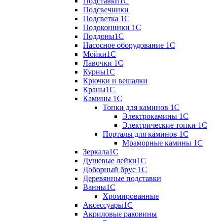
Подставки1С
Подсвечники
Подсветка 1С
Подоконники 1С
Поддоны1С
Насосное оборудование 1С
Мойки1С
Лавочки 1С
Курны1С
Крючки и вешалки
Краны1С
Камины 1C
Топки для каминов 1C
Электрокамины 1С
Электрические топки 1C
Порталы для каминов 1С
Мраморные камины 1C
Зеркала1С
Душевые лейки1С
Доборный брус 1С
Деревянные подставки
Ванны1С
Хромированные
Аксессуары1С
Акриловые раковины