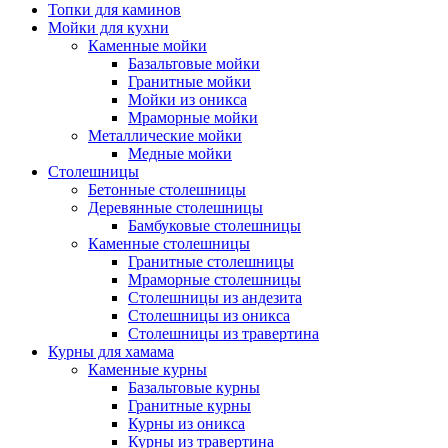
Топки для каминов
Мойки для кухни
Каменные мойки
Базальтовые мойки
Гранитные мойки
Мойки из оникса
Мраморные мойки
Металлические мойки
Медные мойки
Столешницы
Бетонные столешницы
Деревянные столешницы
Бамбуковые столешницы
Каменные столешницы
Гранитные столешницы
Мраморные столешницы
Столешницы из андезита
Столешницы из оникса
Столешницы из травертина
Курны для хамама
Каменные курны
Базальтовые курны
Гранитные курны
Курны из оникса
Курны из травертина