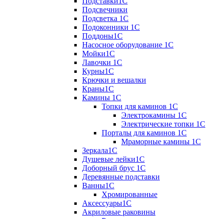
Подставки1С
Подсвечники
Подсветка 1С
Подоконники 1С
Поддоны1С
Насосное оборудование 1С
Мойки1С
Лавочки 1С
Курны1С
Крючки и вешалки
Краны1С
Камины 1C
Топки для каминов 1C
Электрокамины 1С
Электрические топки 1C
Порталы для каминов 1С
Мраморные камины 1C
Зеркала1С
Душевые лейки1С
Доборный брус 1С
Деревянные подставки
Ванны1С
Хромированные
Аксессуары1С
Акриловые раковины