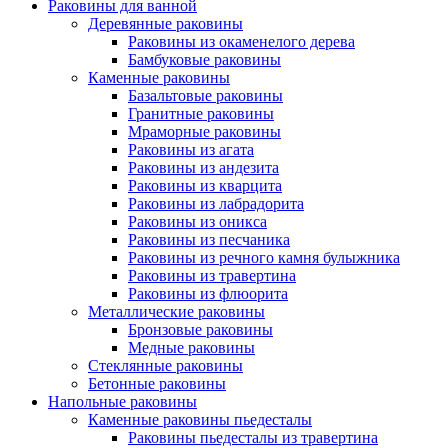
Раковины для ванной
Деревянные раковины
Раковины из окаменелого дерева
Бамбуковые раковины
Каменные раковины
Базальтовые раковины
Гранитные раковины
Мраморные раковины
Раковины из агата
Раковины из андезита
Раковины из кварцита
Раковины из лабрадорита
Раковины из оникса
Раковины из песчаника
Раковины из речного камня булыжника
Раковины из травертина
Раковины из флюорита
Металлические раковины
Бронзовые раковины
Медные раковины
Стеклянные раковины
Бетонные раковины
Напольные раковины
Каменные раковины пьедесталы
Раковины пьедесталы из травертина