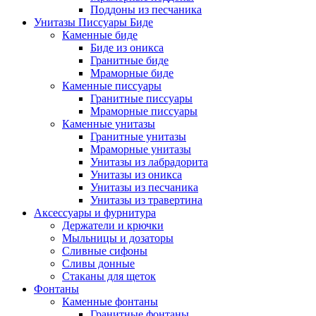
Поддоны из песчаника
Унитазы Писсуары Биде
Каменные биде
Биде из оникса
Гранитные биде
Мраморные биде
Каменные писсуары
Гранитные писсуары
Мраморные писсуары
Каменные унитазы
Гранитные унитазы
Мраморные унитазы
Унитазы из лабрадорита
Унитазы из оникса
Унитазы из песчаника
Унитазы из травертина
Аксессуары и фурнитура
Держатели и крючки
Мыльницы и дозаторы
Сливные сифоны
Сливы донные
Стаканы для щеток
Фонтаны
Каменные фонтаны
Гранитные фонтаны