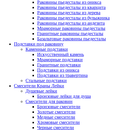
Раковины пьедесталы из оникса
Раковины пьедесталы из кварцита
Раковины пьедесталы из дерева
Раковины пьедесталы из булыжника
Раковины пьедесталы из андезита
Мраморные раковины пьедесталы
Гранитные раковины пьедесталы
Базальтовые раковины пьедесталы
Подставки под раковину
Каменные подставки
Искусственный камень
Мраморные подставки
Гранитные подставки
Подставки из оникса
Подставки из травертина
Стальные подставки
Смесители Краны Лейки
Душевые лейки
Бронзовые лейки для душа
Смесители для раковин
Бронзовые смесители
Золотые смесители
Медные смесители
Хромовые смесители
Черные смесители