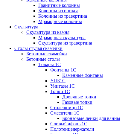
Гранитные колонны
Колонны из оникса
Колонны из травертина
Мраморные колонны
Скульптура
Скульптура из камня
Мраморная скульптура
Скульптура из травертина
Столы стулья скамейки
Бетонные скамейки
Бетонные столы
Tовары 1C
Фонтаны 1C
Каменные фонтаны
УПБ1С
Унитазы 1С
Топки 1С
Дровяные топки
Газовые топки
Столешницы1С
Смесители 1С
Бронзовые лейки для ванны
СливыСифоны1С
Полотенцедержатели