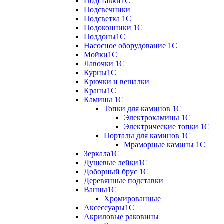
Подставки1С
Подсвечники
Подсветка 1С
Подоконники 1С
Поддоны1С
Насосное оборудование 1С
Мойки1С
Лавочки 1С
Курны1С
Крючки и вешалки
Краны1С
Камины 1C
Топки для каминов 1C
Электрокамины 1С
Электрические топки 1C
Порталы для каминов 1С
Мраморные камины 1C
Зеркала1С
Душевые лейки1С
Доборный брус 1С
Деревянные подставки
Ванны1С
Хромированные
Аксессуары1С
Акриловые раковины