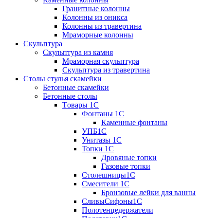
Гранитные колонны
Колонны из оникса
Колонны из травертина
Мраморные колонны
Скульптура
Скульптура из камня
Мраморная скульптура
Скульптура из травертина
Столы стулья скамейки
Бетонные скамейки
Бетонные столы
Tовары 1C
Фонтаны 1C
Каменные фонтаны
УПБ1С
Унитазы 1С
Топки 1С
Дровяные топки
Газовые топки
Столешницы1С
Смесители 1С
Бронзовые лейки для ванны
СливыСифоны1С
Полотенцедержатели