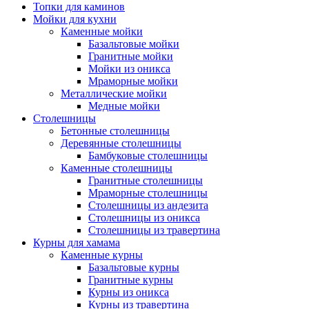
Топки для каминов
Мойки для кухни
Каменные мойки
Базальтовые мойки
Гранитные мойки
Мойки из оникса
Мраморные мойки
Металлические мойки
Медные мойки
Столешницы
Бетонные столешницы
Деревянные столешницы
Бамбуковые столешницы
Каменные столешницы
Гранитные столешницы
Мраморные столешницы
Столешницы из андезита
Столешницы из оникса
Столешницы из травертина
Курны для хамама
Каменные курны
Базальтовые курны
Гранитные курны
Курны из оникса
Курны из травертина