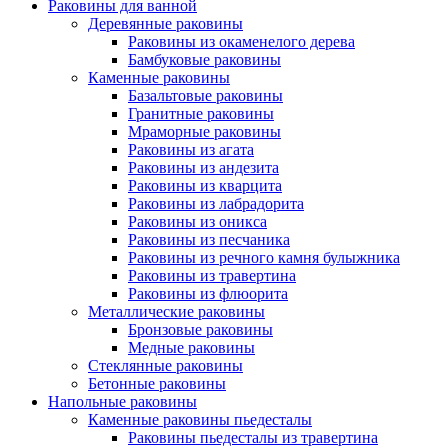
Раковины для ванной
Деревянные раковины
Раковины из окаменелого дерева
Бамбуковые раковины
Каменные раковины
Базальтовые раковины
Гранитные раковины
Мраморные раковины
Раковины из агата
Раковины из андезита
Раковины из кварцита
Раковины из лабрадорита
Раковины из оникса
Раковины из песчаника
Раковины из речного камня булыжника
Раковины из травертина
Раковины из флюорита
Металлические раковины
Бронзовые раковины
Медные раковины
Стеклянные раковины
Бетонные раковины
Напольные раковины
Каменные раковины пьедесталы
Раковины пьедесталы из травертина