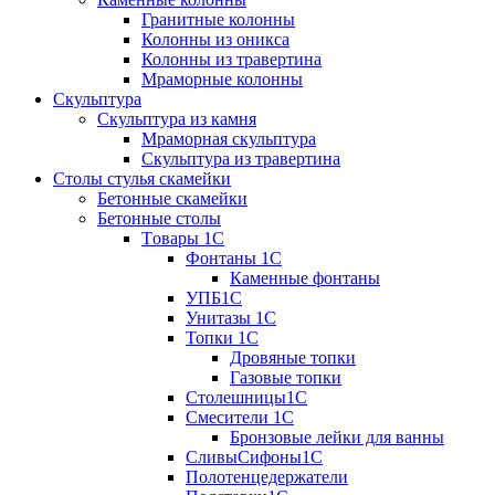
Гранитные колонны
Колонны из оникса
Колонны из травертина
Мраморные колонны
Скульптура
Скульптура из камня
Мраморная скульптура
Скульптура из травертина
Столы стулья скамейки
Бетонные скамейки
Бетонные столы
Tовары 1C
Фонтаны 1C
Каменные фонтаны
УПБ1С
Унитазы 1С
Топки 1С
Дровяные топки
Газовые топки
Столешницы1С
Смесители 1С
Бронзовые лейки для ванны
СливыСифоны1С
Полотенцедержатели