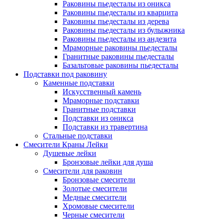
Раковины пьедесталы из оникса
Раковины пьедесталы из кварцита
Раковины пьедесталы из дерева
Раковины пьедесталы из булыжника
Раковины пьедесталы из андезита
Мраморные раковины пьедесталы
Гранитные раковины пьедесталы
Базальтовые раковины пьедесталы
Подставки под раковину
Каменные подставки
Искусственный камень
Мраморные подставки
Гранитные подставки
Подставки из оникса
Подставки из травертина
Стальные подставки
Смесители Краны Лейки
Душевые лейки
Бронзовые лейки для душа
Смесители для раковин
Бронзовые смесители
Золотые смесители
Медные смесители
Хромовые смесители
Черные смесители