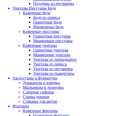
Поддоны из песчаника
Унитазы Писсуары Биде
Каменные биде
Биде из оникса
Гранитные биде
Мраморные биде
Каменные писсуары
Гранитные писсуары
Мраморные писсуары
Каменные унитазы
Гранитные унитазы
Мраморные унитазы
Унитазы из лабрадорита
Унитазы из оникса
Унитазы из песчаника
Унитазы из травертина
Аксессуары и фурнитура
Держатели и крючки
Мыльницы и дозаторы
Сливные сифоны
Сливы донные
Стаканы для щеток
Фонтаны
Каменные фонтаны
Гранитные фонтаны