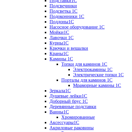
Подставки1С
Подсвечники
Подсветка 1С
Подоконники 1С
Поддоны1С
Насосное оборудование 1С
Мойки1С
Лавочки 1С
Курны1С
Крючки и вешалки
Краны1С
Камины 1C
Топки для каминов 1C
Электрокамины 1С
Электрические топки 1C
Порталы для каминов 1С
Мраморные камины 1C
Зеркала1С
Душевые лейки1С
Доборный брус 1С
Деревянные подставки
Ванны1С
Хромированные
Аксессуары1С
Акриловые раковины