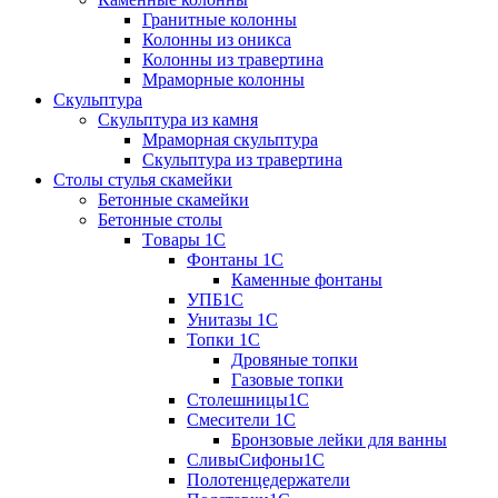
Гранитные колонны
Колонны из оникса
Колонны из травертина
Мраморные колонны
Скульптура
Скульптура из камня
Мраморная скульптура
Скульптура из травертина
Столы стулья скамейки
Бетонные скамейки
Бетонные столы
Tовары 1C
Фонтаны 1C
Каменные фонтаны
УПБ1С
Унитазы 1С
Топки 1С
Дровяные топки
Газовые топки
Столешницы1С
Смесители 1С
Бронзовые лейки для ванны
СливыСифоны1С
Полотенцедержатели