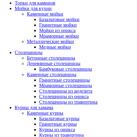
Топки для каминов
Мойки для кухни
Каменные мойки
Базальтовые мойки
Гранитные мойки
Мойки из оникса
Мраморные мойки
Металлические мойки
Медные мойки
Столешницы
Бетонные столешницы
Деревянные столешницы
Бамбуковые столешницы
Каменные столешницы
Гранитные столешницы
Мраморные столешницы
Столешницы из андезита
Столешницы из оникса
Столешницы из травертина
Курны для хамама
Каменные курны
Базальтовые курны
Гранитные курны
Курны из оникса
Курны из травертина