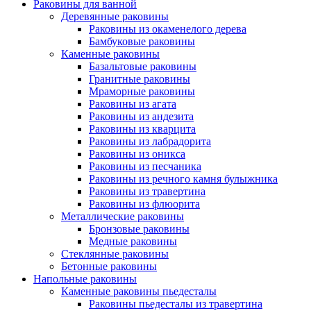
Раковины для ванной
Деревянные раковины
Раковины из окаменелого дерева
Бамбуковые раковины
Каменные раковины
Базальтовые раковины
Гранитные раковины
Мраморные раковины
Раковины из агата
Раковины из андезита
Раковины из кварцита
Раковины из лабрадорита
Раковины из оникса
Раковины из песчаника
Раковины из речного камня булыжника
Раковины из травертина
Раковины из флюорита
Металлические раковины
Бронзовые раковины
Медные раковины
Стеклянные раковины
Бетонные раковины
Напольные раковины
Каменные раковины пьедесталы
Раковины пьедесталы из травертина