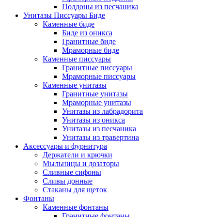
Поддоны из песчаника
Унитазы Писсуары Биде
Каменные биде
Биде из оникса
Гранитные биде
Мраморные биде
Каменные писсуары
Гранитные писсуары
Мраморные писсуары
Каменные унитазы
Гранитные унитазы
Мраморные унитазы
Унитазы из лабрадорита
Унитазы из оникса
Унитазы из песчаника
Унитазы из травертина
Аксессуары и фурнитура
Держатели и крючки
Мыльницы и дозаторы
Сливные сифоны
Сливы донные
Стаканы для щеток
Фонтаны
Каменные фонтаны
Гранитные фонтаны