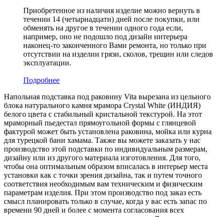
Приобретенное из наличия изделие можно вернуть в
течении 14 (четырнадцати) дней после покупки, или
обменять на другое в течении одного года если,
например, оно не подошло под дизайн интерьера
наконец-то законченного Вами ремонта, но только при
отсутствии на изделии грязи, сколов, трещин или следов
эксплуатации.
Подробнее
Напольная подставка под раковину Vita вырезана из цельного
блока натурального камня мрамора Crystal White (ИНДИЯ)
белого цвета c стабильный кристальной текстурой. На этот
мраморный пьедестал прямоугольной формы с глянцевой
фактурой может быть установлена раковина, мойка или курна
для турецкой бани хамама. Также вы можете заказать у нас
производство этой подставки по индивидуальным размерам,
дизайну или из другого материала изготовления. Для того,
чтобы она оптимальным образом вписалась в интерьер места
установки как с точки зрения дизайна, так и путем точного
соответствия необходимым вам техническим и физическим
параметрам изделия. При этом производство под заказ есть
смысл планировать только в случае, когда у вас есть запас по
времени 90 дней и более с момента согласования всех