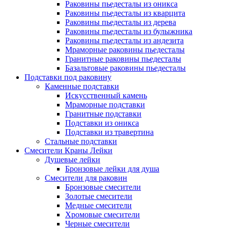
Раковины пьедесталы из оникса
Раковины пьедесталы из кварцита
Раковины пьедесталы из дерева
Раковины пьедесталы из булыжника
Раковины пьедесталы из андезита
Мраморные раковины пьедесталы
Гранитные раковины пьедесталы
Базальтовые раковины пьедесталы
Подставки под раковину
Каменные подставки
Искусственный камень
Мраморные подставки
Гранитные подставки
Подставки из оникса
Подставки из травертина
Стальные подставки
Смесители Краны Лейки
Душевые лейки
Бронзовые лейки для душа
Смесители для раковин
Бронзовые смесители
Золотые смесители
Медные смесители
Хромовые смесители
Черные смесители