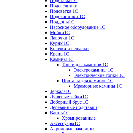
Подставки1С
Подсвечники
Подсветка 1С
Подоконники 1С
Поддоны1С
Насосное оборудование 1С
Мойки1С
Лавочки 1С
Курны1С
Крючки и вешалки
Краны1С
Камины 1C
Топки для каминов 1C
Электрокамины 1С
Электрические топки 1C
Порталы для каминов 1С
Мраморные камины 1C
Зеркала1С
Душевые лейки1С
Доборный брус 1С
Деревянные подставки
Ванны1С
Хромированные
Аксессуары1С
Акриловые раковины