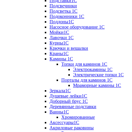
Подставки1С
Подсвечники
Подсветка 1С
Подоконники 1С
Поддоны1С
Насосное оборудование 1С
Мойки1С
Лавочки 1С
Курны1С
Крючки и вешалки
Краны1С
Камины 1C
Топки для каминов 1C
Электрокамины 1С
Электрические топки 1C
Порталы для каминов 1С
Мраморные камины 1C
Зеркала1С
Душевые лейки1С
Доборный брус 1С
Деревянные подставки
Ванны1С
Хромированные
Аксессуары1С
Акриловые раковины