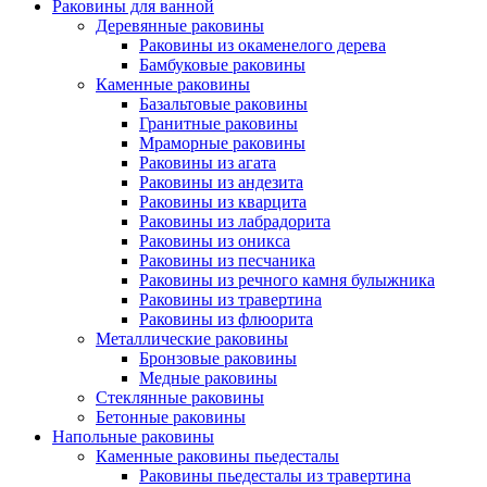
Раковины для ванной
Деревянные раковины
Раковины из окаменелого дерева
Бамбуковые раковины
Каменные раковины
Базальтовые раковины
Гранитные раковины
Мраморные раковины
Раковины из агата
Раковины из андезита
Раковины из кварцита
Раковины из лабрадорита
Раковины из оникса
Раковины из песчаника
Раковины из речного камня булыжника
Раковины из травертина
Раковины из флюорита
Металлические раковины
Бронзовые раковины
Медные раковины
Стеклянные раковины
Бетонные раковины
Напольные раковины
Каменные раковины пьедесталы
Раковины пьедесталы из травертина