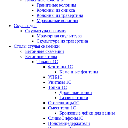
Гранитные колонны
Колонны из оникса
Колонны из травертина
Мраморные колонны
Скульптура
Скульптура из камня
Мраморная скульптура
Скульптура из травертина
Столы стулья скамейки
Бетонные скамейки
Бетонные столы
Tовары 1C
Фонтаны 1C
Каменные фонтаны
УПБ1С
Унитазы 1С
Топки 1С
Дровяные топки
Газовые топки
Столешницы1С
Смесители 1С
Бронзовые лейки для ванны
СливыСифоны1С
Полотенцедержатели