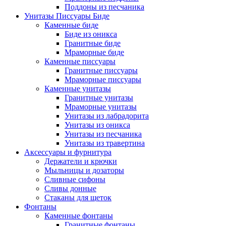
Поддоны из песчаника
Унитазы Писсуары Биде
Каменные биде
Биде из оникса
Гранитные биде
Мраморные биде
Каменные писсуары
Гранитные писсуары
Мраморные писсуары
Каменные унитазы
Гранитные унитазы
Мраморные унитазы
Унитазы из лабрадорита
Унитазы из оникса
Унитазы из песчаника
Унитазы из травертина
Аксессуары и фурнитура
Держатели и крючки
Мыльницы и дозаторы
Сливные сифоны
Сливы донные
Стаканы для щеток
Фонтаны
Каменные фонтаны
Гранитные фонтаны