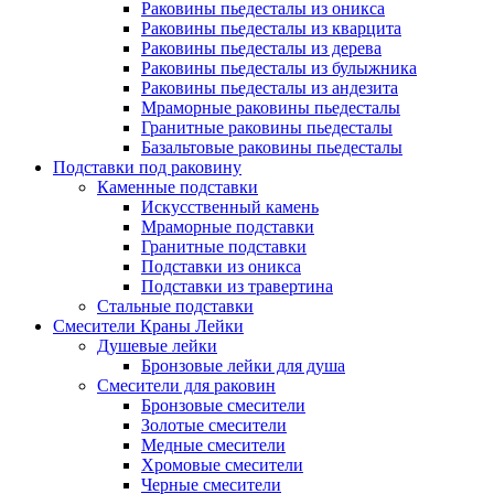
Раковины пьедесталы из оникса
Раковины пьедесталы из кварцита
Раковины пьедесталы из дерева
Раковины пьедесталы из булыжника
Раковины пьедесталы из андезита
Мраморные раковины пьедесталы
Гранитные раковины пьедесталы
Базальтовые раковины пьедесталы
Подставки под раковину
Каменные подставки
Искусственный камень
Мраморные подставки
Гранитные подставки
Подставки из оникса
Подставки из травертина
Стальные подставки
Смесители Краны Лейки
Душевые лейки
Бронзовые лейки для душа
Смесители для раковин
Бронзовые смесители
Золотые смесители
Медные смесители
Хромовые смесители
Черные смесители