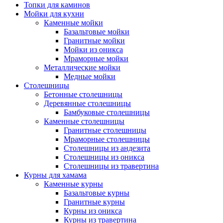
Топки для каминов
Мойки для кухни
Каменные мойки
Базальтовые мойки
Гранитные мойки
Мойки из оникса
Мраморные мойки
Металлические мойки
Медные мойки
Столешницы
Бетонные столешницы
Деревянные столешницы
Бамбуковые столешницы
Каменные столешницы
Гранитные столешницы
Мраморные столешницы
Столешницы из андезита
Столешницы из оникса
Столешницы из травертина
Курны для хамама
Каменные курны
Базальтовые курны
Гранитные курны
Курны из оникса
Курны из травертина