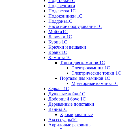
Подставки1С
Подсвечники
Подсветка 1С
Подоконники 1С
Поддоны1С
Насосное оборудование 1С
Мойки1С
Лавочки 1С
Курны1С
Крючки и вешалки
Краны1С
Камины 1C
Топки для каминов 1C
Электрокамины 1С
Электрические топки 1C
Порталы для каминов 1С
Мраморные камины 1C
Зеркала1С
Душевые лейки1С
Доборный брус 1С
Деревянные подставки
Ванны1С
Хромированные
Аксессуары1С
Акриловые раковины