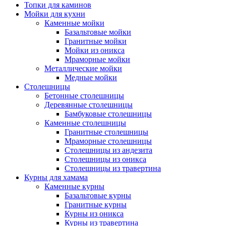
Топки для каминов
Мойки для кухни
Каменные мойки
Базальтовые мойки
Гранитные мойки
Мойки из оникса
Мраморные мойки
Металлические мойки
Медные мойки
Столешницы
Бетонные столешницы
Деревянные столешницы
Бамбуковые столешницы
Каменные столешницы
Гранитные столешницы
Мраморные столешницы
Столешницы из андезита
Столешницы из оникса
Столешницы из травертина
Курны для хамама
Каменные курны
Базальтовые курны
Гранитные курны
Курны из оникса
Курны из травертина