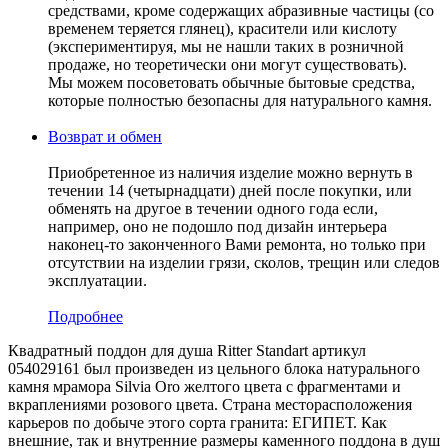
средствами, кроме содержащих абразивные частицы (со
временем теряется глянец), красители или кислоту
(экспериментируя, мы не нашли таких в розничной
продаже, но теоретически они могут существовать).
Мы можем посоветовать обычные бытовые средства,
которые полностью безопасны для натурального камня.
Возврат и обмен
Приобретенное из наличия изделие можно вернуть в
течении 14 (четырнадцати) дней после покупки, или
обменять на другое в течении одного года если,
например, оно не подошло под дизайн интерьера
наконец-то законченного Вами ремонта, но только при
отсутствии на изделии грязи, сколов, трещин или следов
эксплуатации.
Подробнее
Квадратный поддон для душа Ritter Standart артикул
054029161 был произведен из цельного блока натурального
камня мрамора Silvia Oro желтого цвета с фрагментами и
вкраплениями розового цвета. Страна месторасположения
карьеров по добыче этого сорта гранита: ЕГИПЕТ. Как
внешние, так и внутренние размеры каменного поддона в душ