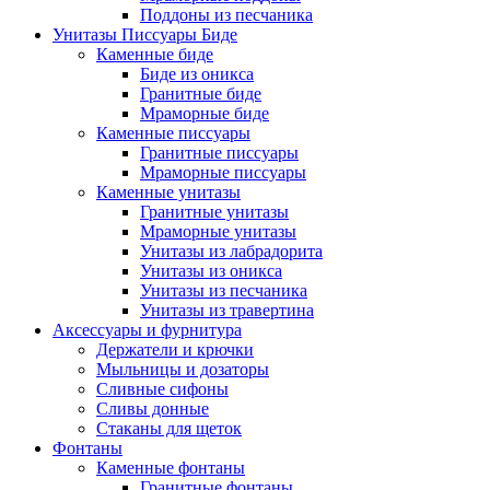
Поддоны из песчаника
Унитазы Писсуары Биде
Каменные биде
Биде из оникса
Гранитные биде
Мраморные биде
Каменные писсуары
Гранитные писсуары
Мраморные писсуары
Каменные унитазы
Гранитные унитазы
Мраморные унитазы
Унитазы из лабрадорита
Унитазы из оникса
Унитазы из песчаника
Унитазы из травертина
Аксессуары и фурнитура
Держатели и крючки
Мыльницы и дозаторы
Сливные сифоны
Сливы донные
Стаканы для щеток
Фонтаны
Каменные фонтаны
Гранитные фонтаны