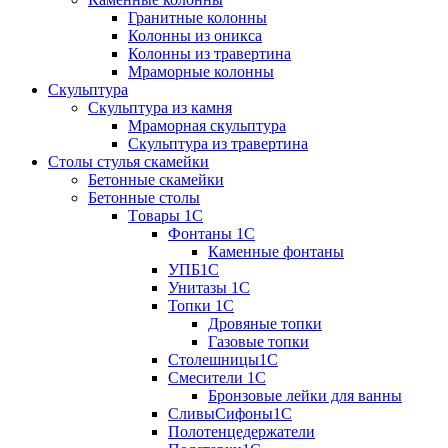
Гранитные колонны
Колонны из оникса
Колонны из травертина
Мраморные колонны
Скульптура
Скульптура из камня
Мраморная скульптура
Скульптура из травертина
Столы стулья скамейки
Бетонные скамейки
Бетонные столы
Tовары 1C
Фонтаны 1C
Каменные фонтаны
УПБ1С
Унитазы 1С
Топки 1С
Дровяные топки
Газовые топки
Столешницы1С
Смесители 1С
Бронзовые лейки для ванны
СливыСифоны1С
Полотенцедержатели