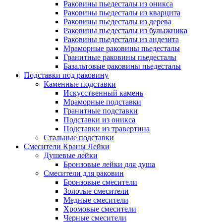
Раковины пьедесталы из оникса
Раковины пьедесталы из кварцита
Раковины пьедесталы из дерева
Раковины пьедесталы из булыжника
Раковины пьедесталы из андезита
Мраморные раковины пьедесталы
Гранитные раковины пьедесталы
Базальтовые раковины пьедесталы
Подставки под раковину
Каменные подставки
Искусственный камень
Мраморные подставки
Гранитные подставки
Подставки из оникса
Подставки из травертина
Стальные подставки
Смесители Краны Лейки
Душевые лейки
Бронзовые лейки для душа
Смесители для раковин
Бронзовые смесители
Золотые смесители
Медные смесители
Хромовые смесители
Черные смесители