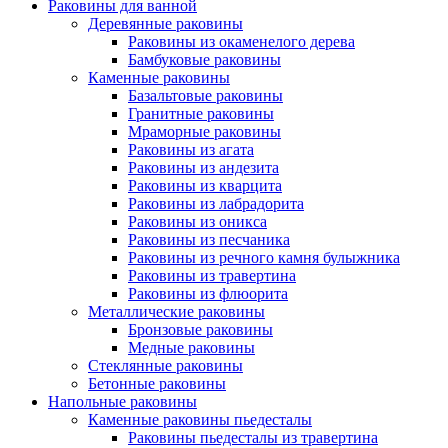
Раковины для ванной
Деревянные раковины
Раковины из окаменелого дерева
Бамбуковые раковины
Каменные раковины
Базальтовые раковины
Гранитные раковины
Мраморные раковины
Раковины из агата
Раковины из андезита
Раковины из кварцита
Раковины из лабрадорита
Раковины из оникса
Раковины из песчаника
Раковины из речного камня булыжника
Раковины из травертина
Раковины из флюорита
Металлические раковины
Бронзовые раковины
Медные раковины
Стеклянные раковины
Бетонные раковины
Напольные раковины
Каменные раковины пьедесталы
Раковины пьедесталы из травертина