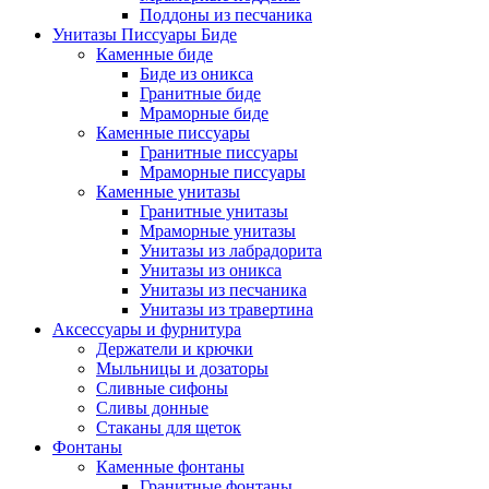
Поддоны из песчаника
Унитазы Писсуары Биде
Каменные биде
Биде из оникса
Гранитные биде
Мраморные биде
Каменные писсуары
Гранитные писсуары
Мраморные писсуары
Каменные унитазы
Гранитные унитазы
Мраморные унитазы
Унитазы из лабрадорита
Унитазы из оникса
Унитазы из песчаника
Унитазы из травертина
Аксессуары и фурнитура
Держатели и крючки
Мыльницы и дозаторы
Сливные сифоны
Сливы донные
Стаканы для щеток
Фонтаны
Каменные фонтаны
Гранитные фонтаны