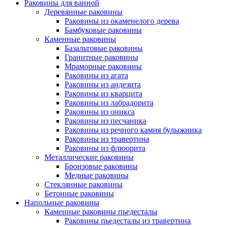
Раковины для ванной
Деревянные раковины
Раковины из окаменелого дерева
Бамбуковые раковины
Каменные раковины
Базальтовые раковины
Гранитные раковины
Мраморные раковины
Раковины из агата
Раковины из андезита
Раковины из кварцита
Раковины из лабрадорита
Раковины из оникса
Раковины из песчаника
Раковины из речного камня булыжника
Раковины из травертина
Раковины из флюорита
Металлические раковины
Бронзовые раковины
Медные раковины
Стеклянные раковины
Бетонные раковины
Напольные раковины
Каменные раковины пьедесталы
Раковины пьедесталы из травертина