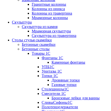
Гранитные колонны
Колонны из оникса
Колонны из травертина
Мраморные колонны
Скульптура
Скульптура из камня
Мраморная скульптура
Скульптура из травертина
Столы стулья скамейки
Бетонные скамейки
Бетонные столы
Tовары 1C
Фонтаны 1C
Каменные фонтаны
УПБ1С
Унитазы 1С
Топки 1С
Дровяные топки
Газовые топки
Столешницы1С
Смесители 1С
Бронзовые лейки для ванны
СливыСифоны1С
Полотенцедержатели