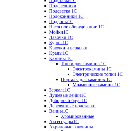
Подставки1С
Подсвечники
Подсветка 1С
Подоконники 1С
Поддоны1С
Насосное оборудование 1С
Мойки1С
Лавочки 1С
Курны1С
Крючки и вешалки
Краны1С
Камины 1C
Топки для каминов 1C
Электрокамины 1С
Электрические топки 1C
Порталы для каминов 1С
Мраморные камины 1C
Зеркала1С
Душевые лейки1С
Доборный брус 1С
Деревянные подставки
Ванны1С
Хромированные
Аксессуары1С
Акриловые раковины