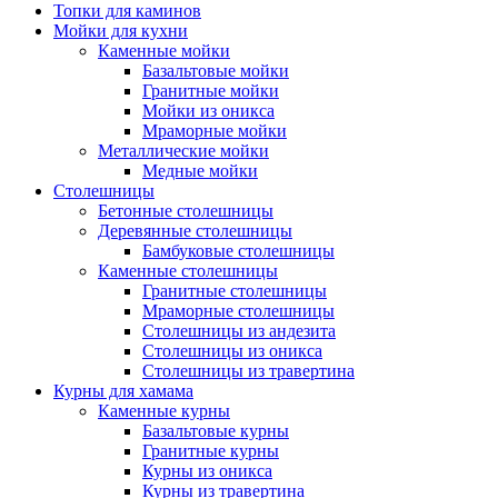
Топки для каминов
Мойки для кухни
Каменные мойки
Базальтовые мойки
Гранитные мойки
Мойки из оникса
Мраморные мойки
Металлические мойки
Медные мойки
Столешницы
Бетонные столешницы
Деревянные столешницы
Бамбуковые столешницы
Каменные столешницы
Гранитные столешницы
Мраморные столешницы
Столешницы из андезита
Столешницы из оникса
Столешницы из травертина
Курны для хамама
Каменные курны
Базальтовые курны
Гранитные курны
Курны из оникса
Курны из травертина