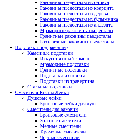
Раковины пьедесталы из оникса
Раковины пьедесталы из кварцита
Раковины пьедесталы из дерева
Раковины пьедесталы из булыжника
Раковины пьедесталы из андезита
Мраморные раковины пьедесталы
Гранитные раковины пьедесталы
Базальтовые раковины пьедесталы
Подставки под раковину
Каменные подставки
Искусственный камень
Мраморные подставки
Гранитные подставки
Подставки из оникса
Подставки из травертина
Стальные подставки
Смесители Краны Лейки
Душевые лейки
Бронзовые лейки для душа
Смесители для раковин
Бронзовые смесители
Золотые смесители
Медные смесители
Хромовые смесители
Черные смесители