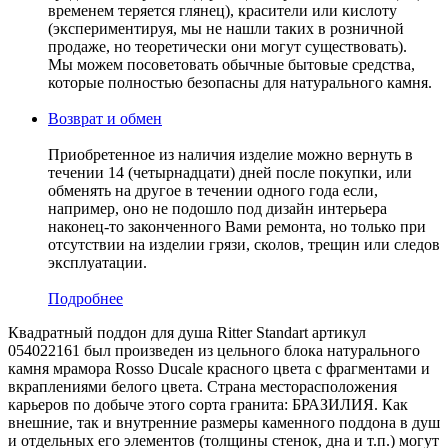
временем теряется глянец), красители или кислоту
(экспериментируя, мы не нашли таких в розничной
продаже, но теоретически они могут существовать).
Мы можем посоветовать обычные бытовые средства,
которые полностью безопасны для натурального камня.
Возврат и обмен
Приобретенное из наличия изделие можно вернуть в
течении 14 (четырнадцати) дней после покупки, или
обменять на другое в течении одного года если,
например, оно не подошло под дизайн интерьера
наконец-то законченного Вами ремонта, но только при
отсутствии на изделии грязи, сколов, трещин или следов
эксплуатации.
Подробнее
Квадратный поддон для душа Ritter Standart артикул
054022161 был произведен из цельного блока натурального
камня мрамора Rosso Ducale красного цвета с фрагментами и
вкраплениями белого цвета. Страна месторасположения
карьеров по добыче этого сорта гранита: БРАЗИЛИЯ. Как
внешние, так и внутренние размеры каменного поддона в душ
и отдельных его элементов (толщины стенок, дна и т.п.) могут