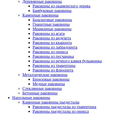
Деревянные раковины
Раковины из окаменелого дерева
Бамбуковые раковины
Каменные раковины
Базальтовые раковины
Гранитные раковины
Мраморные раковины
Раковины из агата
Раковины из андезита
Раковины из кварцита
Раковины из лабрадорита
Раковины из оникса
Раковины из песчаника
Раковины из речного камня булыжника
Раковины из травертина
Раковины из флюорита
Металлические раковины
Бронзовые раковины
Медные раковины
Стеклянные раковины
Бетонные раковины
Напольные раковины
Каменные раковины пьедесталы
Раковины пьедесталы из травертина
Раковины пьедесталы из оникса