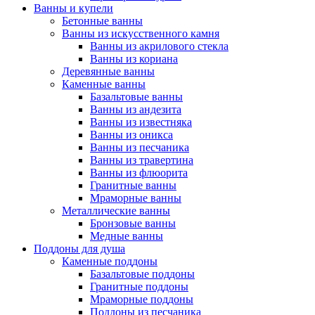
Ванны и купели
Бетонные ванны
Ванны из искусственного камня
Ванны из акрилового стекла
Ванны из кориана
Деревянные ванны
Каменные ванны
Базальтовые ванны
Ванны из андезита
Ванны из известняка
Ванны из оникса
Ванны из песчаника
Ванны из травертина
Ванны из флюорита
Гранитные ванны
Мраморные ванны
Металлические ванны
Бронзовые ванны
Медные ванны
Поддоны для душа
Каменные поддоны
Базальтовые поддоны
Гранитные поддоны
Мраморные поддоны
Поддоны из песчаника