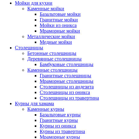
Мойки для кухни
Каменные мойки
Базальтовые мойки
Гранитные мойки
Мойки из оникса
Мраморные мойки
Металлические мойки
Медные мойки
Столешницы
Бетонные столешницы
Деревянные столешницы
Бамбуковые столешницы
Каменные столешницы
Гранитные столешницы
Мраморные столешницы
Столешницы из андезита
Столешницы из оникса
Столешницы из травертина
Курны для хамама
Каменные курны
Базальтовые курны
Гранитные курны
Курны из оникса
Курны из травертина
Мраморные курны