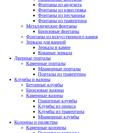
Фонтаны из андезита
Фонтаны из известняка
Фонтаны из песчаника
Фонтаны из травертина
Металлические фонтаны
Бронзовые фонтаны
Фонтаны из искусственного камня
Зеркала для ванной
Зеркала в камне
Кованые зеркала
Дверные порталы
Каменные порталы
Мраморные порталы
Порталы из травертина
Клумбы и вазоны
Бетонные клумбы
Бронзовые вазоны
Каменные вазоны
Гранитные клумбы
Клумбы из оникса
Клумбы из травертина
Мраморные клумбы
Колонны и пилястры
Каменные колонны
Гранитные колонны