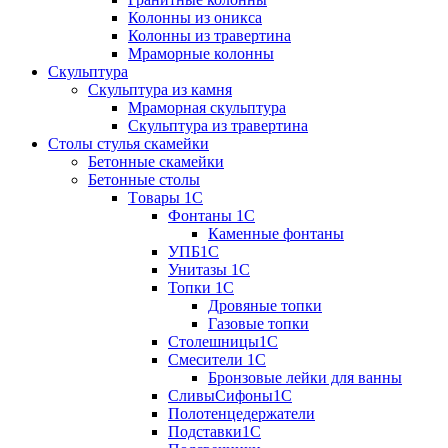
Колонны из оникса
Колонны из травертина
Мраморные колонны
Скульптура
Скульптура из камня
Мраморная скульптура
Скульптура из травертина
Столы стулья скамейки
Бетонные скамейки
Бетонные столы
Tовары 1C
Фонтаны 1C
Каменные фонтаны
УПБ1С
Унитазы 1С
Топки 1С
Дровяные топки
Газовые топки
Столешницы1С
Смесители 1С
Бронзовые лейки для ванны
СливыСифоны1С
Полотенцедержатели
Подставки1С