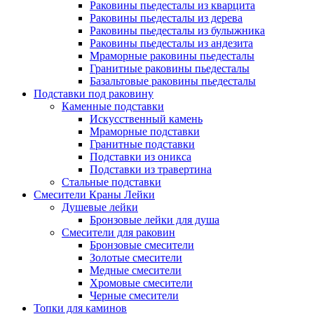
Раковины пьедесталы из кварцита
Раковины пьедесталы из дерева
Раковины пьедесталы из булыжника
Раковины пьедесталы из андезита
Мраморные раковины пьедесталы
Гранитные раковины пьедесталы
Базальтовые раковины пьедесталы
Подставки под раковину
Каменные подставки
Искусственный камень
Мраморные подставки
Гранитные подставки
Подставки из оникса
Подставки из травертина
Стальные подставки
Смесители Краны Лейки
Душевые лейки
Бронзовые лейки для душа
Смесители для раковин
Бронзовые смесители
Золотые смесители
Медные смесители
Хромовые смесители
Черные смесители
Топки для каминов