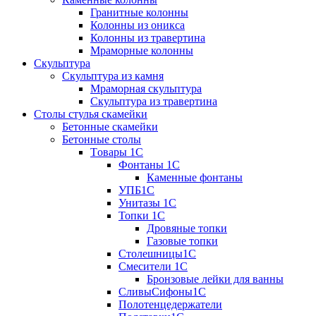
Гранитные колонны
Колонны из оникса
Колонны из травертина
Мраморные колонны
Скульптура
Скульптура из камня
Мраморная скульптура
Скульптура из травертина
Столы стулья скамейки
Бетонные скамейки
Бетонные столы
Tовары 1C
Фонтаны 1C
Каменные фонтаны
УПБ1С
Унитазы 1С
Топки 1С
Дровяные топки
Газовые топки
Столешницы1С
Смесители 1С
Бронзовые лейки для ванны
СливыСифоны1С
Полотенцедержатели