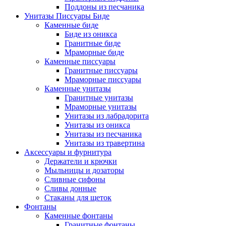
Поддоны из песчаника
Унитазы Писсуары Биде
Каменные биде
Биде из оникса
Гранитные биде
Мраморные биде
Каменные писсуары
Гранитные писсуары
Мраморные писсуары
Каменные унитазы
Гранитные унитазы
Мраморные унитазы
Унитазы из лабрадорита
Унитазы из оникса
Унитазы из песчаника
Унитазы из травертина
Аксессуары и фурнитура
Держатели и крючки
Мыльницы и дозаторы
Сливные сифоны
Сливы донные
Стаканы для щеток
Фонтаны
Каменные фонтаны
Гранитные фонтаны