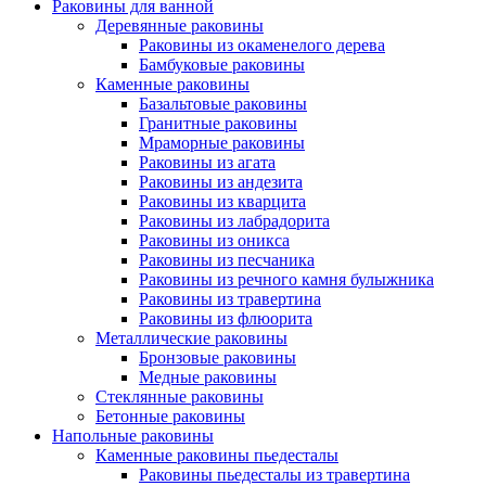
Раковины для ванной
Деревянные раковины
Раковины из окаменелого дерева
Бамбуковые раковины
Каменные раковины
Базальтовые раковины
Гранитные раковины
Мраморные раковины
Раковины из агата
Раковины из андезита
Раковины из кварцита
Раковины из лабрадорита
Раковины из оникса
Раковины из песчаника
Раковины из речного камня булыжника
Раковины из травертина
Раковины из флюорита
Металлические раковины
Бронзовые раковины
Медные раковины
Стеклянные раковины
Бетонные раковины
Напольные раковины
Каменные раковины пьедесталы
Раковины пьедесталы из травертина