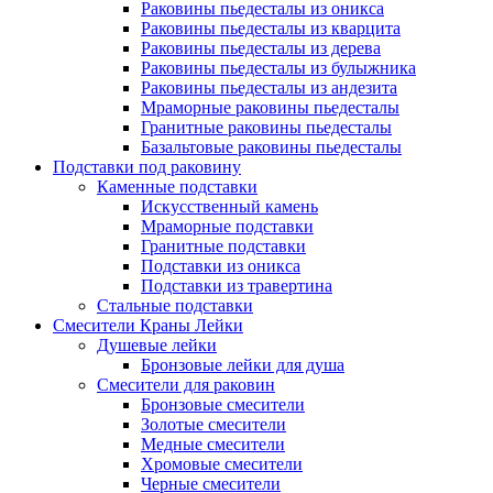
Раковины пьедесталы из оникса
Раковины пьедесталы из кварцита
Раковины пьедесталы из дерева
Раковины пьедесталы из булыжника
Раковины пьедесталы из андезита
Мраморные раковины пьедесталы
Гранитные раковины пьедесталы
Базальтовые раковины пьедесталы
Подставки под раковину
Каменные подставки
Искусственный камень
Мраморные подставки
Гранитные подставки
Подставки из оникса
Подставки из травертина
Стальные подставки
Смесители Краны Лейки
Душевые лейки
Бронзовые лейки для душа
Смесители для раковин
Бронзовые смесители
Золотые смесители
Медные смесители
Хромовые смесители
Черные смесители