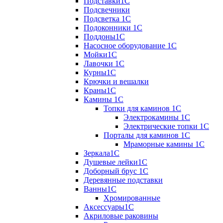
Подставки1С
Подсвечники
Подсветка 1С
Подоконники 1С
Поддоны1С
Насосное оборудование 1С
Мойки1С
Лавочки 1С
Курны1С
Крючки и вешалки
Краны1С
Камины 1C
Топки для каминов 1C
Электрокамины 1С
Электрические топки 1C
Порталы для каминов 1С
Мраморные камины 1C
Зеркала1С
Душевые лейки1С
Доборный брус 1С
Деревянные подставки
Ванны1С
Хромированные
Аксессуары1С
Акриловые раковины