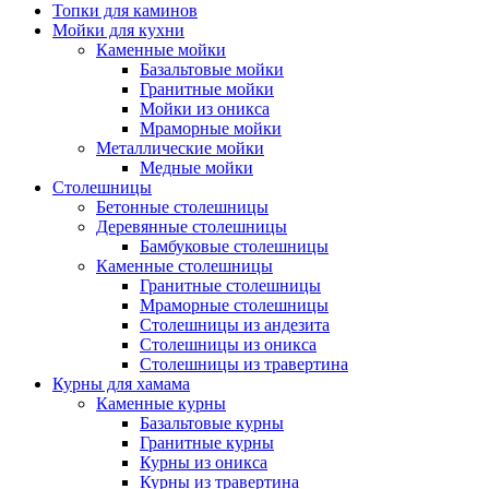
Топки для каминов
Мойки для кухни
Каменные мойки
Базальтовые мойки
Гранитные мойки
Мойки из оникса
Мраморные мойки
Металлические мойки
Медные мойки
Столешницы
Бетонные столешницы
Деревянные столешницы
Бамбуковые столешницы
Каменные столешницы
Гранитные столешницы
Мраморные столешницы
Столешницы из андезита
Столешницы из оникса
Столешницы из травертина
Курны для хамама
Каменные курны
Базальтовые курны
Гранитные курны
Курны из оникса
Курны из травертина