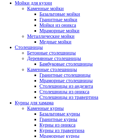
Мойки для кухни
Каменные мойки
Базальтовые мойки
Гранитные мойки
Мойки из оникса
Мраморные мойки
Металлические мойки
Медные мойки
Столешницы
Бетонные столешницы
Деревянные столешницы
Бамбуковые столешницы
Каменные столешницы
Гранитные столешницы
Мраморные столешницы
Столешницы из андезита
Столешницы из оникса
Столешницы из травертина
Курны для хамама
Каменные курны
Базальтовые курны
Гранитные курны
Курны из оникса
Курны из травертина
Мраморные курны