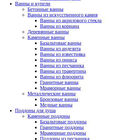
Ванны и купели
Бетонные ванны
Ванны из искусственного камня
Ванны из акрилового стекла
Ванны из кориана
Деревянные ванны
Каменные ванны
Базальтовые ванны
Ванны из андезита
Ванны из известняка
Ванны из оникса
Ванны из песчаника
Ванны из травертина
Ванны из флюорита
Гранитные ванны
Мраморные ванны
Металлические ванны
Бронзовые ванны
Медные ванны
Поддоны для душа
Каменные поддоны
Базальтовые поддоны
Гранитные поддоны
Мраморные поддоны
Поддоны из песчаника