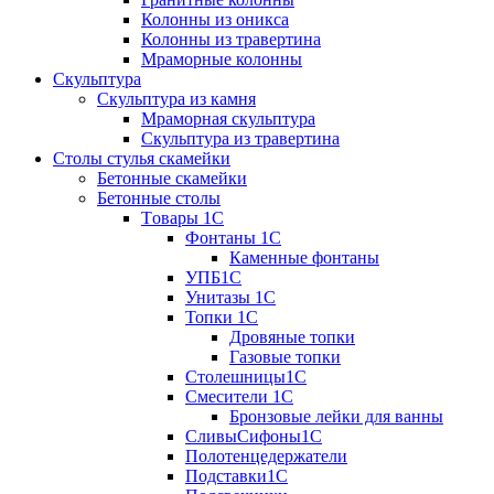
Колонны из оникса
Колонны из травертина
Мраморные колонны
Скульптура
Скульптура из камня
Мраморная скульптура
Скульптура из травертина
Столы стулья скамейки
Бетонные скамейки
Бетонные столы
Tовары 1C
Фонтаны 1C
Каменные фонтаны
УПБ1С
Унитазы 1С
Топки 1С
Дровяные топки
Газовые топки
Столешницы1С
Смесители 1С
Бронзовые лейки для ванны
СливыСифоны1С
Полотенцедержатели
Подставки1С