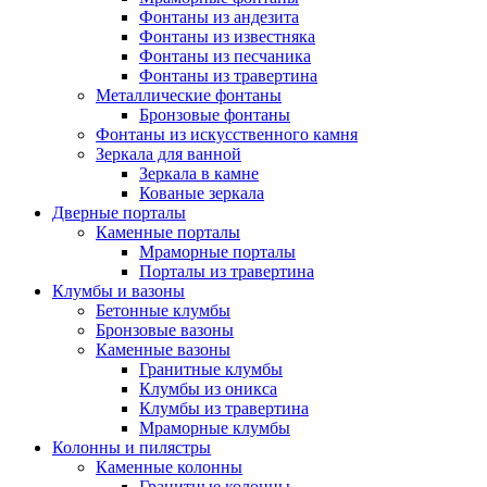
Фонтаны из андезита
Фонтаны из известняка
Фонтаны из песчаника
Фонтаны из травертина
Металлические фонтаны
Бронзовые фонтаны
Фонтаны из искусственного камня
Зеркала для ванной
Зеркала в камне
Кованые зеркала
Дверные порталы
Каменные порталы
Мраморные порталы
Порталы из травертина
Клумбы и вазоны
Бетонные клумбы
Бронзовые вазоны
Каменные вазоны
Гранитные клумбы
Клумбы из оникса
Клумбы из травертина
Мраморные клумбы
Колонны и пилястры
Каменные колонны
Гранитные колонны