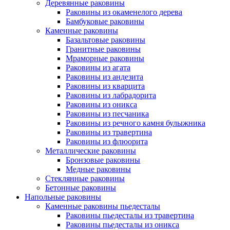
Деревянные раковины
Раковины из окаменелого дерева
Бамбуковые раковины
Каменные раковины
Базальтовые раковины
Гранитные раковины
Мраморные раковины
Раковины из агата
Раковины из андезита
Раковины из кварцита
Раковины из лабрадорита
Раковины из оникса
Раковины из песчаника
Раковины из речного камня булыжника
Раковины из травертина
Раковины из флюорита
Металлические раковины
Бронзовые раковины
Медные раковины
Стеклянные раковины
Бетонные раковины
Напольные раковины
Каменные раковины пьедесталы
Раковины пьедесталы из травертина
Раковины пьедесталы из оникса