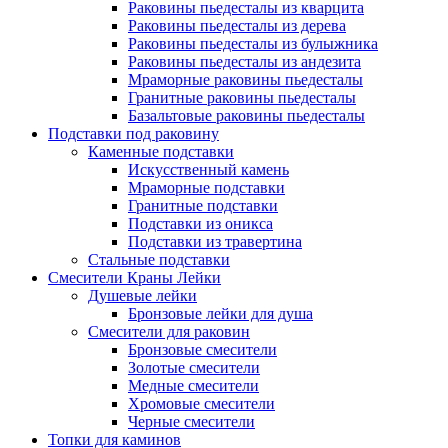
Раковины пьедесталы из кварцита
Раковины пьедесталы из дерева
Раковины пьедесталы из булыжника
Раковины пьедесталы из андезита
Мраморные раковины пьедесталы
Гранитные раковины пьедесталы
Базальтовые раковины пьедесталы
Подставки под раковину
Каменные подставки
Искусственный камень
Мраморные подставки
Гранитные подставки
Подставки из оникса
Подставки из травертина
Стальные подставки
Смесители Краны Лейки
Душевые лейки
Бронзовые лейки для душа
Смесители для раковин
Бронзовые смесители
Золотые смесители
Медные смесители
Хромовые смесители
Черные смесители
Топки для каминов