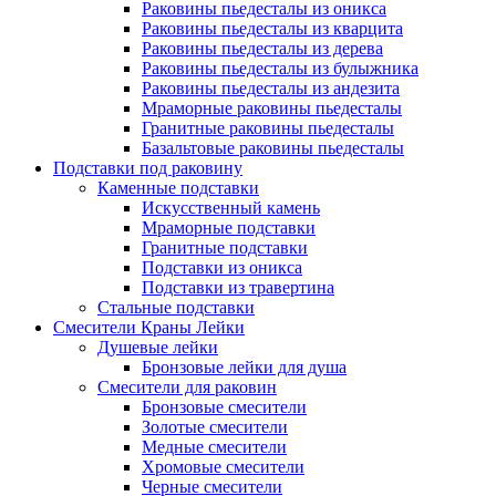
Раковины пьедесталы из оникса
Раковины пьедесталы из кварцита
Раковины пьедесталы из дерева
Раковины пьедесталы из булыжника
Раковины пьедесталы из андезита
Мраморные раковины пьедесталы
Гранитные раковины пьедесталы
Базальтовые раковины пьедесталы
Подставки под раковину
Каменные подставки
Искусственный камень
Мраморные подставки
Гранитные подставки
Подставки из оникса
Подставки из травертина
Стальные подставки
Смесители Краны Лейки
Душевые лейки
Бронзовые лейки для душа
Смесители для раковин
Бронзовые смесители
Золотые смесители
Медные смесители
Хромовые смесители
Черные смесители