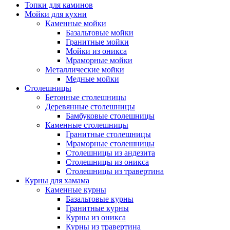
Топки для каминов
Мойки для кухни
Каменные мойки
Базальтовые мойки
Гранитные мойки
Мойки из оникса
Мраморные мойки
Металлические мойки
Медные мойки
Столешницы
Бетонные столешницы
Деревянные столешницы
Бамбуковые столешницы
Каменные столешницы
Гранитные столешницы
Мраморные столешницы
Столешницы из андезита
Столешницы из оникса
Столешницы из травертина
Курны для хамама
Каменные курны
Базальтовые курны
Гранитные курны
Курны из оникса
Курны из травертина