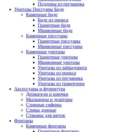
Поддоны из песчаника
Унитазы Писсуары Биде
Каменные биде
Биде из оникса
Гранитные биде
Мраморные биде
Каменные писсуары
Гранитные писсуары
Мраморные писсуары
Каменные унитазы
Гранитные унитазы
Мраморные унитазы
Унитазы из лабрадорита
Унитазы из оникса
Унитазы из песчаника
Унитазы из травертина
Аксессуары и фурнитура
Держатели и крючки
Мыльницы и дозаторы
Сливные сифоны
Сливы донные
Стаканы для щеток
Фонтаны
Каменные фонтаны
Гранитные фонтаны