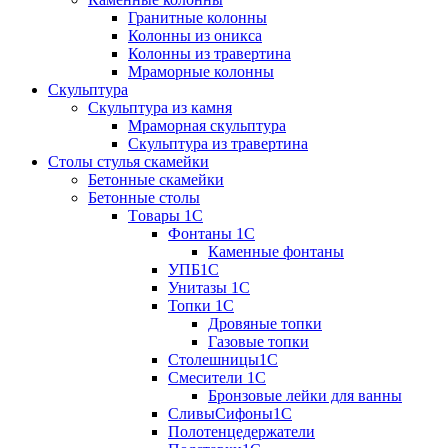
Гранитные колонны
Колонны из оникса
Колонны из травертина
Мраморные колонны
Скульптура
Скульптура из камня
Мраморная скульптура
Скульптура из травертина
Столы стулья скамейки
Бетонные скамейки
Бетонные столы
Tовары 1C
Фонтаны 1C
Каменные фонтаны
УПБ1С
Унитазы 1С
Топки 1С
Дровяные топки
Газовые топки
Столешницы1С
Смесители 1С
Бронзовые лейки для ванны
СливыСифоны1С
Полотенцедержатели