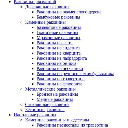
Раковины для ванной
Деревянные раковины
Раковины из окаменелого дерева
Бамбуковые раковины
Каменные раковины
Базальтовые раковины
Гранитные раковины
Мраморные раковины
Раковины из агата
Раковины из андезита
Раковины из кварцита
Раковины из лабрадорита
Раковины из оникса
Раковины из песчаника
Раковины из речного камня булыжника
Раковины из травертина
Раковины из флюорита
Металлические раковины
Бронзовые раковины
Медные раковины
Стеклянные раковины
Бетонные раковины
Напольные раковины
Каменные раковины пьедесталы
Раковины пьедесталы из травертина