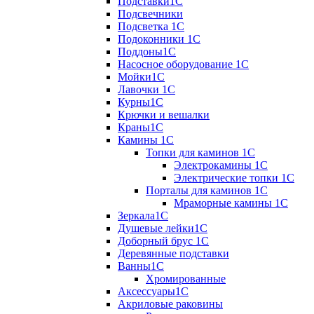
Подставки1С
Подсвечники
Подсветка 1С
Подоконники 1С
Поддоны1С
Насосное оборудование 1С
Мойки1С
Лавочки 1С
Курны1С
Крючки и вешалки
Краны1С
Камины 1C
Топки для каминов 1C
Электрокамины 1С
Электрические топки 1C
Порталы для каминов 1С
Мраморные камины 1C
Зеркала1С
Душевые лейки1С
Доборный брус 1С
Деревянные подставки
Ванны1С
Хромированные
Аксессуары1С
Акриловые раковины