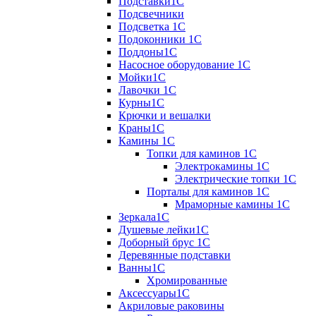
Подставки1С
Подсвечники
Подсветка 1С
Подоконники 1С
Поддоны1С
Насосное оборудование 1С
Мойки1С
Лавочки 1С
Курны1С
Крючки и вешалки
Краны1С
Камины 1C
Топки для каминов 1C
Электрокамины 1С
Электрические топки 1C
Порталы для каминов 1С
Мраморные камины 1C
Зеркала1С
Душевые лейки1С
Доборный брус 1С
Деревянные подставки
Ванны1С
Хромированные
Аксессуары1С
Акриловые раковины