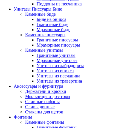
Поддоны из песчаника
Унитазы Писсуары Биде
Каменные биде
Биде из оникса
Гранитные биде
Мраморные биде
Каменные писсуары
Гранитные писсуары
Мраморные писсуары
Каменные унитазы
Гранитные унитазы
Мраморные унитазы
Унитазы из лабрадорита
Унитазы из оникса
Унитазы из песчаника
Унитазы из травертина
Аксессуары и фурнитура
Держатели и крючки
Мыльницы и дозаторы
Сливные сифоны
Сливы донные
Стаканы для щеток
Фонтаны
Каменные фонтаны
Гранитные фонтаны