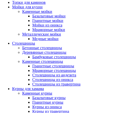
Топки для каминов
Мойки для кухни
Каменные мойки
Базальтовые мойки
Гранитные мойки
Мойки из оникса
Мраморные мойки
Металлические мойки
Медные мойки
Столешницы
Бетонные столешницы
Деревянные столешницы
Бамбуковые столешницы
Каменные столешницы
Гранитные столешницы
Мраморные столешницы
Столешницы из андезита
Столешницы из оникса
Столешницы из травертина
Курны для хамама
Каменные курны
Базальтовые курны
Гранитные курны
Курны из оникса
Курны из травертина