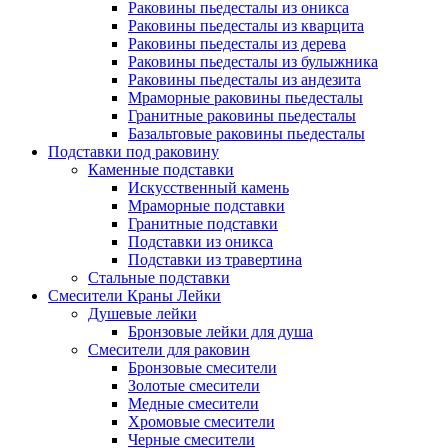
Раковины пьедесталы из оникса
Раковины пьедесталы из кварцита
Раковины пьедесталы из дерева
Раковины пьедесталы из булыжника
Раковины пьедесталы из андезита
Мраморные раковины пьедесталы
Гранитные раковины пьедесталы
Базальтовые раковины пьедесталы
Подставки под раковину
Каменные подставки
Искусственный камень
Мраморные подставки
Гранитные подставки
Подставки из оникса
Подставки из травертина
Стальные подставки
Смесители Краны Лейки
Душевые лейки
Бронзовые лейки для душа
Смесители для раковин
Бронзовые смесители
Золотые смесители
Медные смесители
Хромовые смесители
Черные смесители