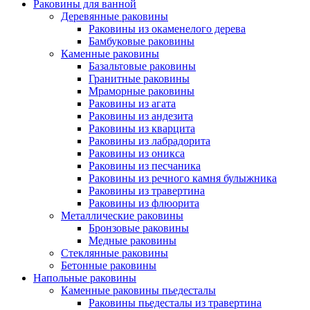
Раковины для ванной
Деревянные раковины
Раковины из окаменелого дерева
Бамбуковые раковины
Каменные раковины
Базальтовые раковины
Гранитные раковины
Мраморные раковины
Раковины из агата
Раковины из андезита
Раковины из кварцита
Раковины из лабрадорита
Раковины из оникса
Раковины из песчаника
Раковины из речного камня булыжника
Раковины из травертина
Раковины из флюорита
Металлические раковины
Бронзовые раковины
Медные раковины
Стеклянные раковины
Бетонные раковины
Напольные раковины
Каменные раковины пьедесталы
Раковины пьедесталы из травертина