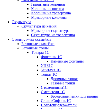
Гранитные колонны
Колонны из оникса
Колонны из травертина
Мраморные колонны
Скульптура
Скульптура из камня
Мраморная скульптура
Скульптура из травертина
Столы стулья скамейки
Бетонные скамейки
Бетонные столы
Tовары 1C
Фонтаны 1C
Каменные фонтаны
УПБ1С
Унитазы 1С
Топки 1С
Дровяные топки
Газовые топки
Столешницы1С
Смесители 1С
Бронзовые лейки для ванны
СливыСифоны1С
Полотенцедержатели