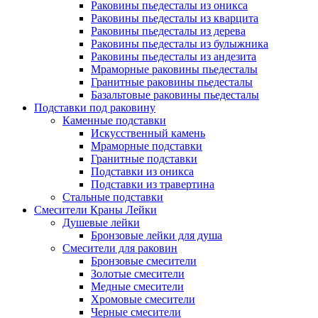
Раковины пьедесталы из оникса
Раковины пьедесталы из кварцита
Раковины пьедесталы из дерева
Раковины пьедесталы из булыжника
Раковины пьедесталы из андезита
Мраморные раковины пьедесталы
Гранитные раковины пьедесталы
Базальтовые раковины пьедесталы
Подставки под раковину
Каменные подставки
Искусственный камень
Мраморные подставки
Гранитные подставки
Подставки из оникса
Подставки из травертина
Стальные подставки
Смесители Краны Лейки
Душевые лейки
Бронзовые лейки для душа
Смесители для раковин
Бронзовые смесители
Золотые смесители
Медные смесители
Хромовые смесители
Черные смесители