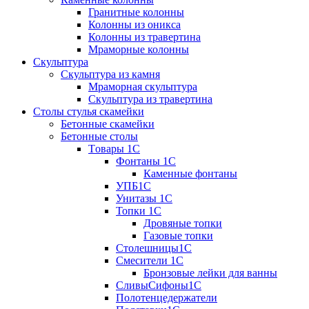
Гранитные колонны
Колонны из оникса
Колонны из травертина
Мраморные колонны
Скульптура
Скульптура из камня
Мраморная скульптура
Скульптура из травертина
Столы стулья скамейки
Бетонные скамейки
Бетонные столы
Tовары 1C
Фонтаны 1C
Каменные фонтаны
УПБ1С
Унитазы 1С
Топки 1С
Дровяные топки
Газовые топки
Столешницы1С
Смесители 1С
Бронзовые лейки для ванны
СливыСифоны1С
Полотенцедержатели