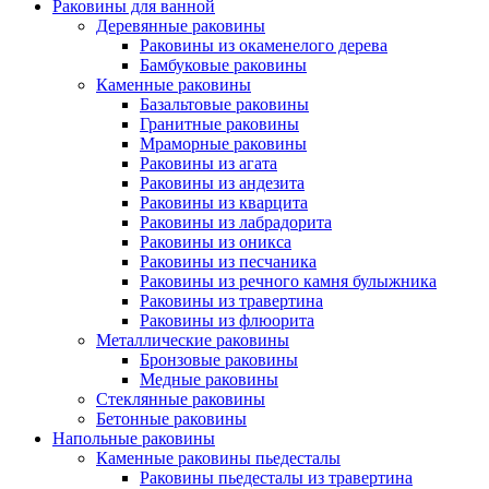
Раковины для ванной
Деревянные раковины
Раковины из окаменелого дерева
Бамбуковые раковины
Каменные раковины
Базальтовые раковины
Гранитные раковины
Мраморные раковины
Раковины из агата
Раковины из андезита
Раковины из кварцита
Раковины из лабрадорита
Раковины из оникса
Раковины из песчаника
Раковины из речного камня булыжника
Раковины из травертина
Раковины из флюорита
Металлические раковины
Бронзовые раковины
Медные раковины
Стеклянные раковины
Бетонные раковины
Напольные раковины
Каменные раковины пьедесталы
Раковины пьедесталы из травертина