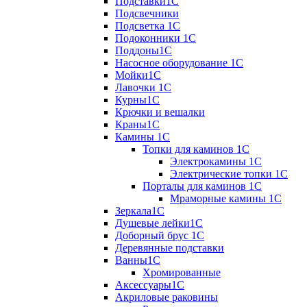
Подставки1С
Подсвечники
Подсветка 1С
Подоконники 1С
Поддоны1С
Насосное оборудование 1С
Мойки1С
Лавочки 1С
Курны1С
Крючки и вешалки
Краны1С
Камины 1C
Топки для каминов 1C
Электрокамины 1С
Электрические топки 1C
Порталы для каминов 1С
Мраморные камины 1C
Зеркала1С
Душевые лейки1С
Доборный брус 1С
Деревянные подставки
Ванны1С
Хромированные
Аксессуары1С
Акриловые раковины