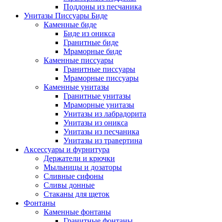
Поддоны из песчаника
Унитазы Писсуары Биде
Каменные биде
Биде из оникса
Гранитные биде
Мраморные биде
Каменные писсуары
Гранитные писсуары
Мраморные писсуары
Каменные унитазы
Гранитные унитазы
Мраморные унитазы
Унитазы из лабрадорита
Унитазы из оникса
Унитазы из песчаника
Унитазы из травертина
Аксессуары и фурнитура
Держатели и крючки
Мыльницы и дозаторы
Сливные сифоны
Сливы донные
Стаканы для щеток
Фонтаны
Каменные фонтаны
Гранитные фонтаны