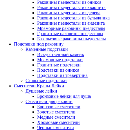
Раковины пьедесталы из оникса
Раковины пьедесталы из кварцита
Раковины пьедесталы из дерева
Раковины пьедесталы из булыжника
Раковины пьедесталы из андезита
Мраморные раковины пьедесталы
Гранитные раковины пьедесталы
Базальтовые раковины пьедесталы
Подставки под раковину
Каменные подставки
Искусственный камень
Мраморные подставки
Гранитные подставки
Подставки из оникса
Подставки из травертина
Стальные подставки
Смесители Краны Лейки
Душевые лейки
Бронзовые лейки для душа
Смесители для раковин
Бронзовые смесители
Золотые смесители
Медные смесители
Хромовые смесители
Черные смесители