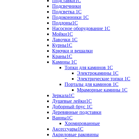
Подставки1С
Подсвечники
Подсветка 1С
Подоконники 1С
Поддоны1С
Насосное оборудование 1С
Мойки1С
Лавочки 1С
Курны1С
Крючки и вешалки
Краны1С
Камины 1C
Топки для каминов 1C
Электрокамины 1С
Электрические топки 1C
Порталы для каминов 1С
Мраморные камины 1C
Зеркала1С
Душевые лейки1С
Доборный брус 1С
Деревянные подставки
Ванны1С
Хромированные
Аксессуары1С
Акриловые раковины