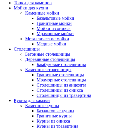
Топки для каминов
Мойки для кухни
Каменные мойки
Базальтовые мойки
Гранитные мойки
Мойки из оникса
Мраморные мойки
Металлические мойки
Медные мойки
Столешницы
Бетонные столешницы
Деревянные столешницы
Бамбуковые столешницы
Каменные столешницы
Гранитные столешницы
Мраморные столешницы
Столешницы из андезита
Столешницы из оникса
Столешницы из травертина
Курны для хамама
Каменные курны
Базальтовые курны
Гранитные курны
Курны из оникса
Курны из травертина