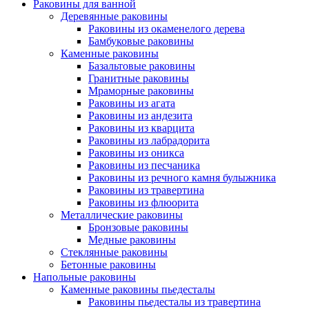
Раковины для ванной
Деревянные раковины
Раковины из окаменелого дерева
Бамбуковые раковины
Каменные раковины
Базальтовые раковины
Гранитные раковины
Мраморные раковины
Раковины из агата
Раковины из андезита
Раковины из кварцита
Раковины из лабрадорита
Раковины из оникса
Раковины из песчаника
Раковины из речного камня булыжника
Раковины из травертина
Раковины из флюорита
Металлические раковины
Бронзовые раковины
Медные раковины
Стеклянные раковины
Бетонные раковины
Напольные раковины
Каменные раковины пьедесталы
Раковины пьедесталы из травертина