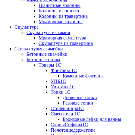
Гранитные колонны
Колонны из оникса
Колонны из травертина
Мраморные колонны
Скульптура
Скульптура из камня
Мраморная скульптура
Скульптура из травертина
Столы стулья скамейки
Бетонные скамейки
Бетонные столы
Tовары 1C
Фонтаны 1C
Каменные фонтаны
УПБ1С
Унитазы 1С
Топки 1С
Дровяные топки
Газовые топки
Столешницы1С
Смесители 1С
Бронзовые лейки для ванны
СливыСифоны1С
Полотенцедержатели