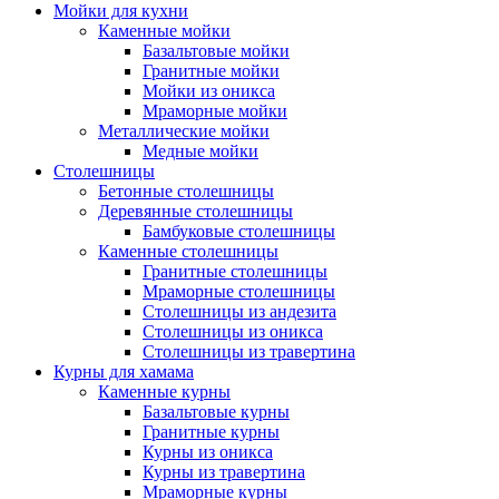
Мойки для кухни
Каменные мойки
Базальтовые мойки
Гранитные мойки
Мойки из оникса
Мраморные мойки
Металлические мойки
Медные мойки
Столешницы
Бетонные столешницы
Деревянные столешницы
Бамбуковые столешницы
Каменные столешницы
Гранитные столешницы
Мраморные столешницы
Столешницы из андезита
Столешницы из оникса
Столешницы из травертина
Курны для хамама
Каменные курны
Базальтовые курны
Гранитные курны
Курны из оникса
Курны из травертина
Мраморные курны