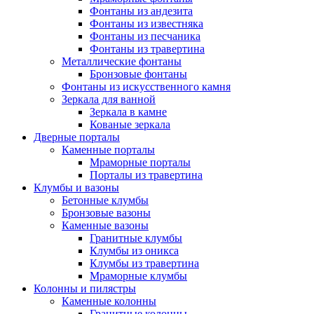
Фонтаны из андезита
Фонтаны из известняка
Фонтаны из песчаника
Фонтаны из травертина
Металлические фонтаны
Бронзовые фонтаны
Фонтаны из искусственного камня
Зеркала для ванной
Зеркала в камне
Кованые зеркала
Дверные порталы
Каменные порталы
Мраморные порталы
Порталы из травертина
Клумбы и вазоны
Бетонные клумбы
Бронзовые вазоны
Каменные вазоны
Гранитные клумбы
Клумбы из оникса
Клумбы из травертина
Мраморные клумбы
Колонны и пилястры
Каменные колонны
Гранитные колонны