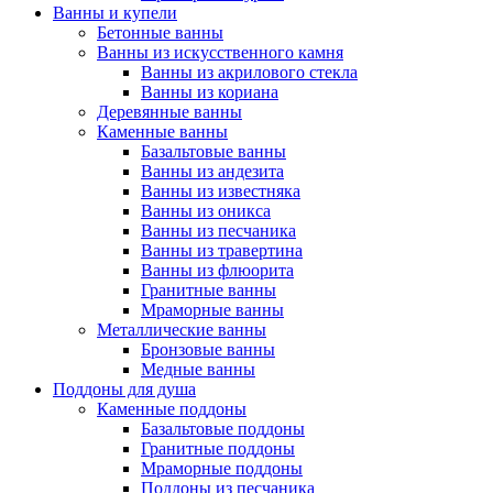
Ванны и купели
Бетонные ванны
Ванны из искусственного камня
Ванны из акрилового стекла
Ванны из кориана
Деревянные ванны
Каменные ванны
Базальтовые ванны
Ванны из андезита
Ванны из известняка
Ванны из оникса
Ванны из песчаника
Ванны из травертина
Ванны из флюорита
Гранитные ванны
Мраморные ванны
Металлические ванны
Бронзовые ванны
Медные ванны
Поддоны для душа
Каменные поддоны
Базальтовые поддоны
Гранитные поддоны
Мраморные поддоны
Поддоны из песчаника