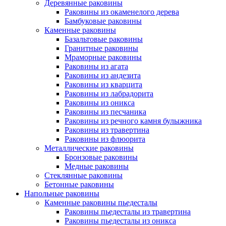
Деревянные раковины
Раковины из окаменелого дерева
Бамбуковые раковины
Каменные раковины
Базальтовые раковины
Гранитные раковины
Мраморные раковины
Раковины из агата
Раковины из андезита
Раковины из кварцита
Раковины из лабрадорита
Раковины из оникса
Раковины из песчаника
Раковины из речного камня булыжника
Раковины из травертина
Раковины из флюорита
Металлические раковины
Бронзовые раковины
Медные раковины
Стеклянные раковины
Бетонные раковины
Напольные раковины
Каменные раковины пьедесталы
Раковины пьедесталы из травертина
Раковины пьедесталы из оникса