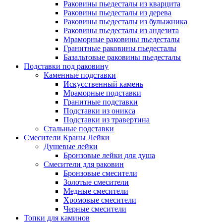
Раковины пьедесталы из кварцита
Раковины пьедесталы из дерева
Раковины пьедесталы из булыжника
Раковины пьедесталы из андезита
Мраморные раковины пьедесталы
Гранитные раковины пьедесталы
Базальтовые раковины пьедесталы
Подставки под раковину
Каменные подставки
Искусственный камень
Мраморные подставки
Гранитные подставки
Подставки из оникса
Подставки из травертина
Стальные подставки
Смесители Краны Лейки
Душевые лейки
Бронзовые лейки для душа
Смесители для раковин
Бронзовые смесители
Золотые смесители
Медные смесители
Хромовые смесители
Черные смесители
Топки для каминов