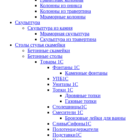
Колонны из оникса
Колонны из травертина
Мраморные колонны
Скульптура
Скульптура из камня
Мраморная скульптура
Скульптура из травертина
Столы стулья скамейки
Бетонные скамейки
Бетонные столы
Tовары 1C
Фонтаны 1C
Каменные фонтаны
УПБ1С
Унитазы 1С
Топки 1С
Дровяные топки
Газовые топки
Столешницы1С
Смесители 1С
Бронзовые лейки для ванны
СливыСифоны1С
Полотенцедержатели
Подставки1С