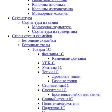
Колонны из оникса
Колонны из травертина
Мраморные колонны
Скульптура
Скульптура из камня
Мраморная скульптура
Скульптура из травертина
Столы стулья скамейки
Бетонные скамейки
Бетонные столы
Tовары 1C
Фонтаны 1C
Каменные фонтаны
УПБ1С
Унитазы 1С
Топки 1С
Дровяные топки
Газовые топки
Столешницы1С
Смесители 1С
Бронзовые лейки для ванны
СливыСифоны1С
Полотенцедержатели
Подставки1С