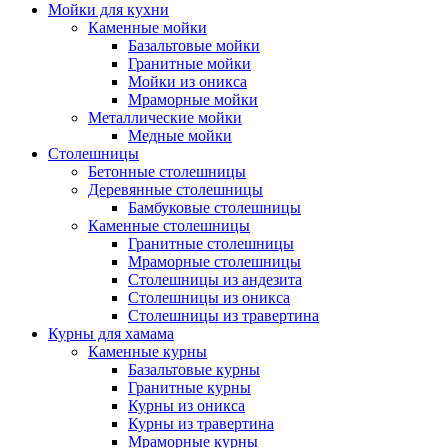
Мойки для кухни
Каменные мойки
Базальтовые мойки
Гранитные мойки
Мойки из оникса
Мраморные мойки
Металлические мойки
Медные мойки
Столешницы
Бетонные столешницы
Деревянные столешницы
Бамбуковые столешницы
Каменные столешницы
Гранитные столешницы
Мраморные столешницы
Столешницы из андезита
Столешницы из оникса
Столешницы из травертина
Курны для хамама
Каменные курны
Базальтовые курны
Гранитные курны
Курны из оникса
Курны из травертина
Мраморные курны