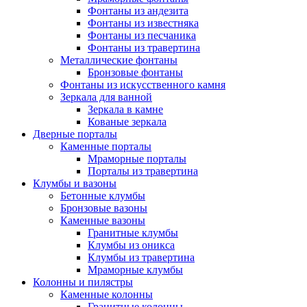
Фонтаны из андезита
Фонтаны из известняка
Фонтаны из песчаника
Фонтаны из травертина
Металлические фонтаны
Бронзовые фонтаны
Фонтаны из искусственного камня
Зеркала для ванной
Зеркала в камне
Кованые зеркала
Дверные порталы
Каменные порталы
Мраморные порталы
Порталы из травертина
Клумбы и вазоны
Бетонные клумбы
Бронзовые вазоны
Каменные вазоны
Гранитные клумбы
Клумбы из оникса
Клумбы из травертина
Мраморные клумбы
Колонны и пилястры
Каменные колонны
Гранитные колонны