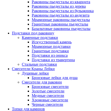
Раковины пьедесталы из кварцита
Раковины пьедесталы из дерева
Раковины пьедесталы из булыжника
Раковины пьедесталы из андезита
Мраморные раковины пьедесталы
Гранитные раковины пьедесталы
Базальтовые раковины пьедесталы
Подставки под раковину
Каменные подставки
Искусственный камень
Мраморные подставки
Гранитные подставки
Подставки из оникса
Подставки из травертина
Стальные подставки
Смесители Краны Лейки
Душевые лейки
Бронзовые лейки для душа
Смесители для раковин
Бронзовые смесители
Золотые смесители
Медные смесители
Хромовые смесители
Черные смесители
Топки для каминов