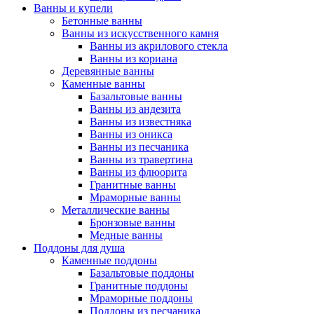
Ванны и купели
Бетонные ванны
Ванны из искусственного камня
Ванны из акрилового стекла
Ванны из кориана
Деревянные ванны
Каменные ванны
Базальтовые ванны
Ванны из андезита
Ванны из известняка
Ванны из оникса
Ванны из песчаника
Ванны из травертина
Ванны из флюорита
Гранитные ванны
Мраморные ванны
Металлические ванны
Бронзовые ванны
Медные ванны
Поддоны для душа
Каменные поддоны
Базальтовые поддоны
Гранитные поддоны
Мраморные поддоны
Поддоны из песчаника