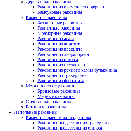
Деревянные раковины
Раковины из окаменелого дерева
Бамбуковые раковины
Каменные раковины
Базальтовые раковины
Гранитные раковины
Мраморные раковины
Раковины из агата
Раковины из андезита
Раковины из кварцита
Раковины из лабрадорита
Раковины из оникса
Раковины из песчаника
Раковины из речного камня булыжника
Раковины из травертина
Раковины из флюорита
Металлические раковины
Бронзовые раковины
Медные раковины
Стеклянные раковины
Бетонные раковины
Напольные раковины
Каменные раковины пьедесталы
Раковины пьедесталы из травертина
Раковины пьедесталы из оникса