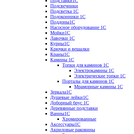
Подставки1С
Подсвечники
Подсветка 1С
Подоконники 1С
Поддоны1С
Насосное оборудование 1С
Мойки1С
Лавочки 1С
Курны1С
Крючки и вешалки
Краны1С
Камины 1C
Топки для каминов 1C
Электрокамины 1С
Электрические топки 1C
Порталы для каминов 1С
Мраморные камины 1C
Зеркала1С
Душевые лейки1С
Доборный брус 1С
Деревянные подставки
Ванны1С
Хромированные
Аксессуары1С
Акриловые раковины