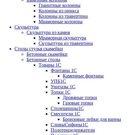
Гранитные колонны
Колонны из оникса
Колонны из травертина
Мраморные колонны
Скульптура
Скульптура из камня
Мраморная скульптура
Скульптура из травертина
Столы стулья скамейки
Бетонные скамейки
Бетонные столы
Tовары 1C
Фонтаны 1C
Каменные фонтаны
УПБ1С
Унитазы 1С
Топки 1С
Дровяные топки
Газовые топки
Столешницы1С
Смесители 1С
Бронзовые лейки для ванны
СливыСифоны1С
Полотенцедержатели