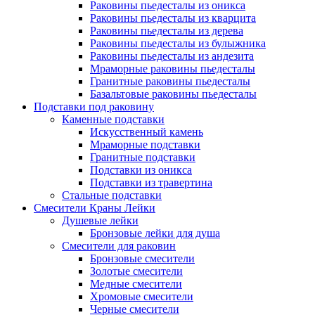
Раковины пьедесталы из оникса
Раковины пьедесталы из кварцита
Раковины пьедесталы из дерева
Раковины пьедесталы из булыжника
Раковины пьедесталы из андезита
Мраморные раковины пьедесталы
Гранитные раковины пьедесталы
Базальтовые раковины пьедесталы
Подставки под раковину
Каменные подставки
Искусственный камень
Мраморные подставки
Гранитные подставки
Подставки из оникса
Подставки из травертина
Стальные подставки
Смесители Краны Лейки
Душевые лейки
Бронзовые лейки для душа
Смесители для раковин
Бронзовые смесители
Золотые смесители
Медные смесители
Хромовые смесители
Черные смесители