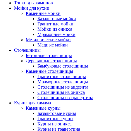
Топки для каминов
Мойки для кухни
Каменные мойки
Базальтовые мойки
Гранитные мойки
Мойки из оникса
Мраморные мойки
Металлические мойки
Медные мойки
Столешницы
Бетонные столешницы
Деревянные столешницы
Бамбуковые столешницы
Каменные столешницы
Гранитные столешницы
Мраморные столешницы
Столешницы из андезита
Столешницы из оникса
Столешницы из травертина
Курны для хамама
Каменные курны
Базальтовые курны
Гранитные курны
Курны из оникса
Курны из травертина