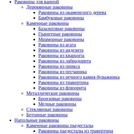
Раковины для ванной
Деревянные раковины
Раковины из окаменелого дерева
Бамбуковые раковины
Каменные раковины
Базальтовые раковины
Гранитные раковины
Мраморные раковины
Раковины из агата
Раковины из андезита
Раковины из кварцита
Раковины из лабрадорита
Раковины из оникса
Раковины из песчаника
Раковины из речного камня булыжника
Раковины из травертина
Раковины из флюорита
Металлические раковины
Бронзовые раковины
Медные раковины
Стеклянные раковины
Бетонные раковины
Напольные раковины
Каменные раковины пьедесталы
Раковины пьедесталы из травертина