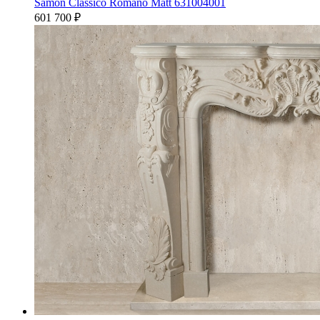
Samon Classico Romano Matt 631004001
601 700
₽