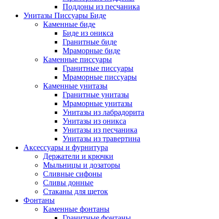
Поддоны из песчаника
Унитазы Писсуары Биде
Каменные биде
Биде из оникса
Гранитные биде
Мраморные биде
Каменные писсуары
Гранитные писсуары
Мраморные писсуары
Каменные унитазы
Гранитные унитазы
Мраморные унитазы
Унитазы из лабрадорита
Унитазы из оникса
Унитазы из песчаника
Унитазы из травертина
Аксессуары и фурнитура
Держатели и крючки
Мыльницы и дозаторы
Сливные сифоны
Сливы донные
Стаканы для щеток
Фонтаны
Каменные фонтаны
Гранитные фонтаны