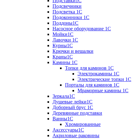
Подставки1С
Подсвечники
Подсветка 1С
Подоконники 1С
Поддоны1С
Насосное оборудование 1С
Мойки1С
Лавочки 1С
Курны1С
Крючки и вешалки
Краны1С
Камины 1C
Топки для каминов 1C
Электрокамины 1С
Электрические топки 1C
Порталы для каминов 1С
Мраморные камины 1C
Зеркала1С
Душевые лейки1С
Доборный брус 1С
Деревянные подставки
Ванны1С
Хромированные
Аксессуары1С
Акриловые раковины