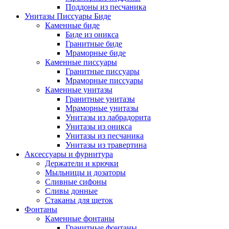
Поддоны из песчаника
Унитазы Писсуары Биде
Каменные биде
Биде из оникса
Гранитные биде
Мраморные биде
Каменные писсуары
Гранитные писсуары
Мраморные писсуары
Каменные унитазы
Гранитные унитазы
Мраморные унитазы
Унитазы из лабрадорита
Унитазы из оникса
Унитазы из песчаника
Унитазы из травертина
Аксессуары и фурнитура
Держатели и крючки
Мыльницы и дозаторы
Сливные сифоны
Сливы донные
Стаканы для щеток
Фонтаны
Каменные фонтаны
Гранитные фонтаны