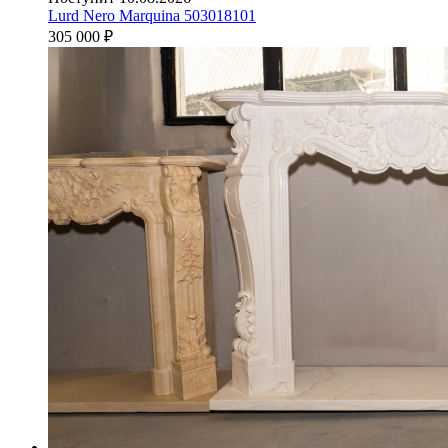
Lurd Nero Marquina 503018101
305 000
₽