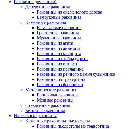
Раковины для ванной
Деревянные раковины
Раковины из окаменелого дерева
Бамбуковые раковины
Каменные раковины
Базальтовые раковины
Гранитные раковины
Мраморные раковины
Раковины из агата
Раковины из андезита
Раковины из кварцита
Раковины из лабрадорита
Раковины из оникса
Раковины из песчаника
Раковины из речного камня булыжника
Раковины из травертина
Раковины из флюорита
Металлические раковины
Бронзовые раковины
Медные раковины
Стеклянные раковины
Бетонные раковины
Напольные раковины
Каменные раковины пьедесталы
Раковины пьедесталы из травертина