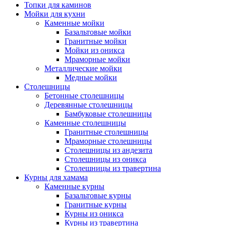
Топки для каминов
Мойки для кухни
Каменные мойки
Базальтовые мойки
Гранитные мойки
Мойки из оникса
Мраморные мойки
Металлические мойки
Медные мойки
Столешницы
Бетонные столешницы
Деревянные столешницы
Бамбуковые столешницы
Каменные столешницы
Гранитные столешницы
Мраморные столешницы
Столешницы из андезита
Столешницы из оникса
Столешницы из травертина
Курны для хамама
Каменные курны
Базальтовые курны
Гранитные курны
Курны из оникса
Курны из травертина