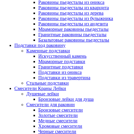
Раковины пьедесталы из оникса
Раковины пьедесталы из кварцита
Раковины пьедесталы из дерева
Раковины пьедесталы из булыжника
Раковины пьедесталы из андезита
Мраморные раковины пьедесталы
Гранитные раковины пьедесталы
Базальтовые раковины пьедесталы
Подставки под раковину
Каменные подставки
Искусственный камень
Мраморные подставки
Гранитные подставки
Подставки из оникса
Подставки из травертина
Стальные подставки
Смесители Краны Лейки
Душевые лейки
Бронзовые лейки для душа
Смесители для раковин
Бронзовые смесители
Золотые смесители
Медные смесители
Хромовые смесители
Черные смесители