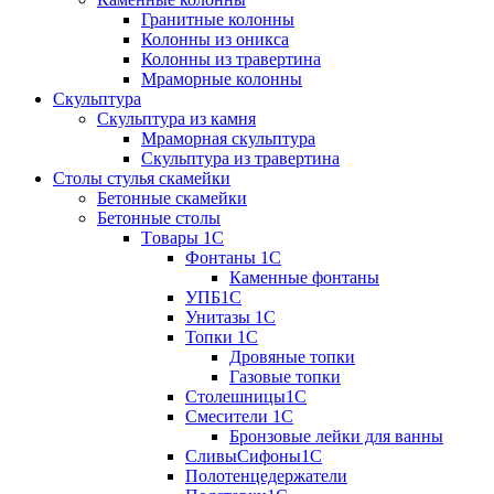
Гранитные колонны
Колонны из оникса
Колонны из травертина
Мраморные колонны
Скульптура
Скульптура из камня
Мраморная скульптура
Скульптура из травертина
Столы стулья скамейки
Бетонные скамейки
Бетонные столы
Tовары 1C
Фонтаны 1C
Каменные фонтаны
УПБ1С
Унитазы 1С
Топки 1С
Дровяные топки
Газовые топки
Столешницы1С
Смесители 1С
Бронзовые лейки для ванны
СливыСифоны1С
Полотенцедержатели