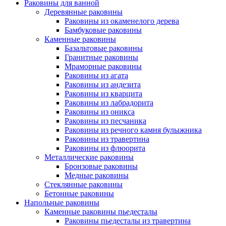
Раковины для ванной
Деревянные раковины
Раковины из окаменелого дерева
Бамбуковые раковины
Каменные раковины
Базальтовые раковины
Гранитные раковины
Мраморные раковины
Раковины из агата
Раковины из андезита
Раковины из кварцита
Раковины из лабрадорита
Раковины из оникса
Раковины из песчаника
Раковины из речного камня булыжника
Раковины из травертина
Раковины из флюорита
Металлические раковины
Бронзовые раковины
Медные раковины
Стеклянные раковины
Бетонные раковины
Напольные раковины
Каменные раковины пьедесталы
Раковины пьедесталы из травертина