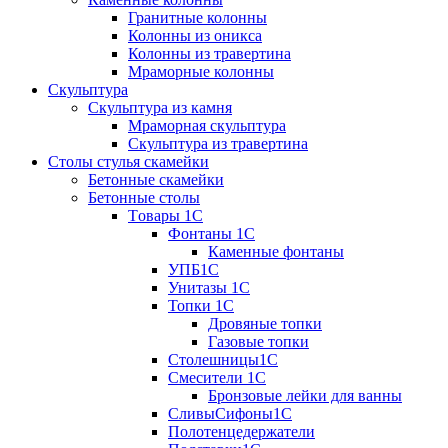
Гранитные колонны
Колонны из оникса
Колонны из травертина
Мраморные колонны
Скульптура
Скульптура из камня
Мраморная скульптура
Скульптура из травертина
Столы стулья скамейки
Бетонные скамейки
Бетонные столы
Tовары 1C
Фонтаны 1C
Каменные фонтаны
УПБ1С
Унитазы 1С
Топки 1С
Дровяные топки
Газовые топки
Столешницы1С
Смесители 1С
Бронзовые лейки для ванны
СливыСифоны1С
Полотенцедержатели