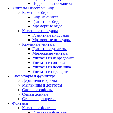
Поддоны из песчаника
Унитазы Писсуары Биде
Каменные биде
Биде из оникса
Гранитные биде
Мраморные биде
Каменные писсуары
Гранитные писсуары
Мраморные писсуары
Каменные унитазы
Гранитные унитазы
Мраморные унитазы
Унитазы из лабрадорита
Унитазы из оникса
Унитазы из песчаника
Унитазы из травертина
Аксессуары и фурнитура
Держатели и крючки
Мыльницы и дозаторы
Сливные сифоны
Сливы донные
Стаканы для щеток
Фонтаны
Каменные фонтаны
Гранитные фонтаны