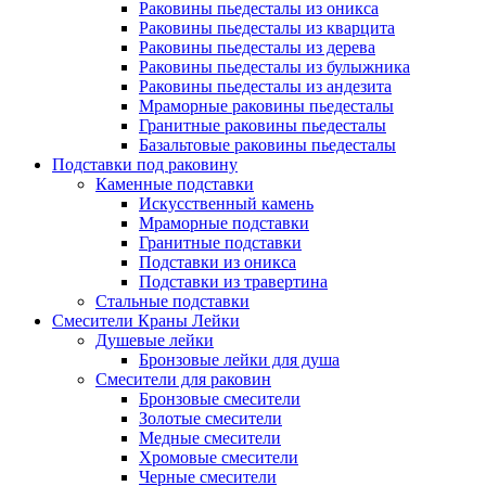
Раковины пьедесталы из оникса
Раковины пьедесталы из кварцита
Раковины пьедесталы из дерева
Раковины пьедесталы из булыжника
Раковины пьедесталы из андезита
Мраморные раковины пьедесталы
Гранитные раковины пьедесталы
Базальтовые раковины пьедесталы
Подставки под раковину
Каменные подставки
Искусственный камень
Мраморные подставки
Гранитные подставки
Подставки из оникса
Подставки из травертина
Стальные подставки
Смесители Краны Лейки
Душевые лейки
Бронзовые лейки для душа
Смесители для раковин
Бронзовые смесители
Золотые смесители
Медные смесители
Хромовые смесители
Черные смесители