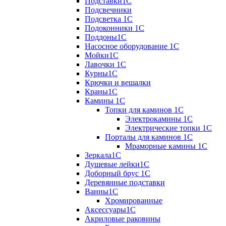
Подставки1С
Подсвечники
Подсветка 1С
Подоконники 1С
Поддоны1С
Насосное оборудование 1С
Мойки1С
Лавочки 1С
Курны1С
Крючки и вешалки
Краны1С
Камины 1C
Топки для каминов 1C
Электрокамины 1С
Электрические топки 1C
Порталы для каминов 1С
Мраморные камины 1C
Зеркала1С
Душевые лейки1С
Доборный брус 1С
Деревянные подставки
Ванны1С
Хромированные
Аксессуары1С
Акриловые раковины