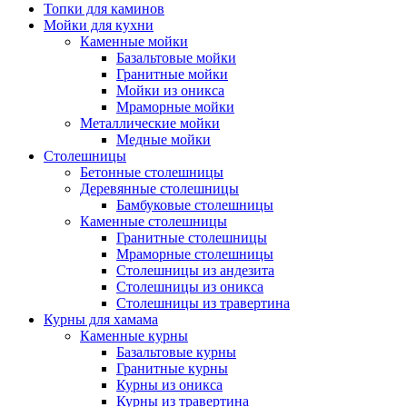
Топки для каминов
Мойки для кухни
Каменные мойки
Базальтовые мойки
Гранитные мойки
Мойки из оникса
Мраморные мойки
Металлические мойки
Медные мойки
Столешницы
Бетонные столешницы
Деревянные столешницы
Бамбуковые столешницы
Каменные столешницы
Гранитные столешницы
Мраморные столешницы
Столешницы из андезита
Столешницы из оникса
Столешницы из травертина
Курны для хамама
Каменные курны
Базальтовые курны
Гранитные курны
Курны из оникса
Курны из травертина