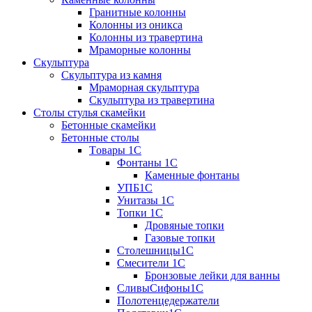
Гранитные колонны
Колонны из оникса
Колонны из травертина
Мраморные колонны
Скульптура
Скульптура из камня
Мраморная скульптура
Скульптура из травертина
Столы стулья скамейки
Бетонные скамейки
Бетонные столы
Tовары 1C
Фонтаны 1C
Каменные фонтаны
УПБ1С
Унитазы 1С
Топки 1С
Дровяные топки
Газовые топки
Столешницы1С
Смесители 1С
Бронзовые лейки для ванны
СливыСифоны1С
Полотенцедержатели