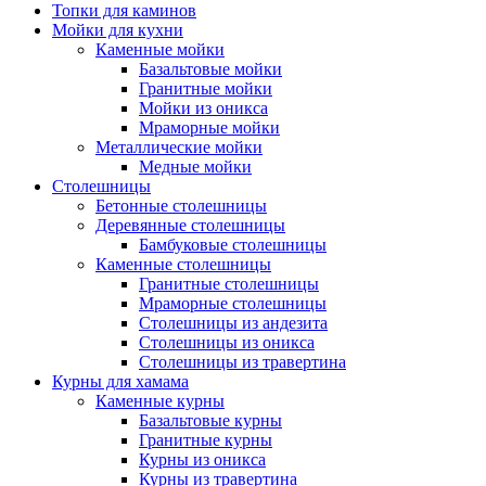
Топки для каминов
Мойки для кухни
Каменные мойки
Базальтовые мойки
Гранитные мойки
Мойки из оникса
Мраморные мойки
Металлические мойки
Медные мойки
Столешницы
Бетонные столешницы
Деревянные столешницы
Бамбуковые столешницы
Каменные столешницы
Гранитные столешницы
Мраморные столешницы
Столешницы из андезита
Столешницы из оникса
Столешницы из травертина
Курны для хамама
Каменные курны
Базальтовые курны
Гранитные курны
Курны из оникса
Курны из травертина