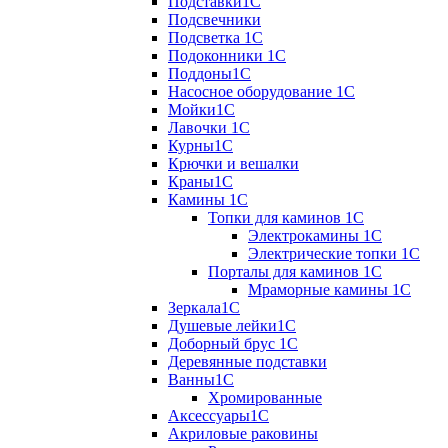
Подставки1С
Подсвечники
Подсветка 1С
Подоконники 1С
Поддоны1С
Насосное оборудование 1С
Мойки1С
Лавочки 1С
Курны1С
Крючки и вешалки
Краны1С
Камины 1C
Топки для каминов 1C
Электрокамины 1С
Электрические топки 1C
Порталы для каминов 1С
Мраморные камины 1C
Зеркала1С
Душевые лейки1С
Доборный брус 1С
Деревянные подставки
Ванны1С
Хромированные
Аксессуары1С
Акриловые раковины