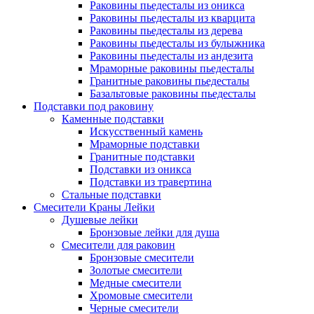
Раковины пьедесталы из оникса
Раковины пьедесталы из кварцита
Раковины пьедесталы из дерева
Раковины пьедесталы из булыжника
Раковины пьедесталы из андезита
Мраморные раковины пьедесталы
Гранитные раковины пьедесталы
Базальтовые раковины пьедесталы
Подставки под раковину
Каменные подставки
Искусственный камень
Мраморные подставки
Гранитные подставки
Подставки из оникса
Подставки из травертина
Стальные подставки
Смесители Краны Лейки
Душевые лейки
Бронзовые лейки для душа
Смесители для раковин
Бронзовые смесители
Золотые смесители
Медные смесители
Хромовые смесители
Черные смесители