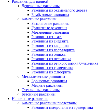
Раковины для ванной
Деревянные раковины
Раковины из окаменелого дерева
Бамбуковые раковины
Каменные раковины
Базальтовые раковины
Гранитные раковины
Мраморные раковины
Раковины из агата
Раковины из андезита
Раковины из кварцита
Раковины из лабрадорита
Раковины из оникса
Раковины из песчаника
Раковины из речного камня булыжника
Раковины из травертина
Раковины из флюорита
Металлические раковины
Бронзовые раковины
Медные раковины
Стеклянные раковины
Бетонные раковины
Напольные раковины
Каменные раковины пьедесталы
Раковины пьедесталы из травертина