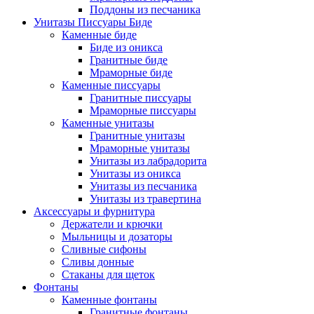
Поддоны из песчаника
Унитазы Писсуары Биде
Каменные биде
Биде из оникса
Гранитные биде
Мраморные биде
Каменные писсуары
Гранитные писсуары
Мраморные писсуары
Каменные унитазы
Гранитные унитазы
Мраморные унитазы
Унитазы из лабрадорита
Унитазы из оникса
Унитазы из песчаника
Унитазы из травертина
Аксессуары и фурнитура
Держатели и крючки
Мыльницы и дозаторы
Сливные сифоны
Сливы донные
Стаканы для щеток
Фонтаны
Каменные фонтаны
Гранитные фонтаны