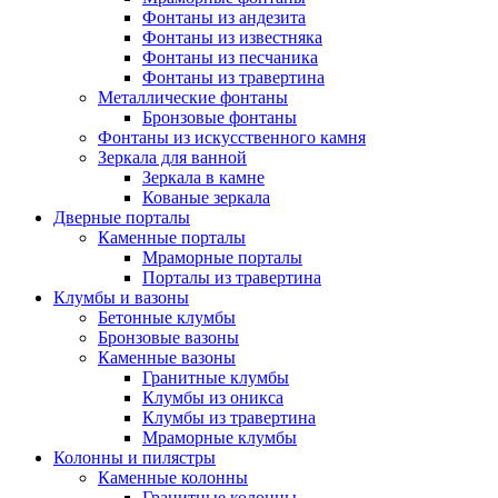
Фонтаны из андезита
Фонтаны из известняка
Фонтаны из песчаника
Фонтаны из травертина
Металлические фонтаны
Бронзовые фонтаны
Фонтаны из искусственного камня
Зеркала для ванной
Зеркала в камне
Кованые зеркала
Дверные порталы
Каменные порталы
Мраморные порталы
Порталы из травертина
Клумбы и вазоны
Бетонные клумбы
Бронзовые вазоны
Каменные вазоны
Гранитные клумбы
Клумбы из оникса
Клумбы из травертина
Мраморные клумбы
Колонны и пилястры
Каменные колонны
Гранитные колонны