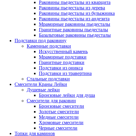
Раковины пьедесталы из кварцита
Раковины пьедесталы из дерева
Раковины пьедесталы из булыжника
Раковины пьедесталы из андезита
Мраморные раковины пьедесталы
Гранитные раковины пьедесталы
Базальтовые раковины пьедесталы
Подставки под раковину
Каменные подставки
Искусственный камень
Мраморные подставки
Гранитные подставки
Подставки из оникса
Подставки из травертина
Стальные подставки
Смесители Краны Лейки
Душевые лейки
Бронзовые лейки для душа
Смесители для раковин
Бронзовые смесители
Золотые смесители
Медные смесители
Хромовые смесители
Черные смесители
Топки для каминов