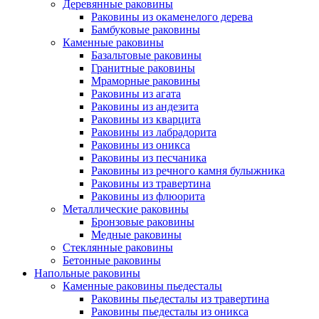
Деревянные раковины
Раковины из окаменелого дерева
Бамбуковые раковины
Каменные раковины
Базальтовые раковины
Гранитные раковины
Мраморные раковины
Раковины из агата
Раковины из андезита
Раковины из кварцита
Раковины из лабрадорита
Раковины из оникса
Раковины из песчаника
Раковины из речного камня булыжника
Раковины из травертина
Раковины из флюорита
Металлические раковины
Бронзовые раковины
Медные раковины
Стеклянные раковины
Бетонные раковины
Напольные раковины
Каменные раковины пьедесталы
Раковины пьедесталы из травертина
Раковины пьедесталы из оникса