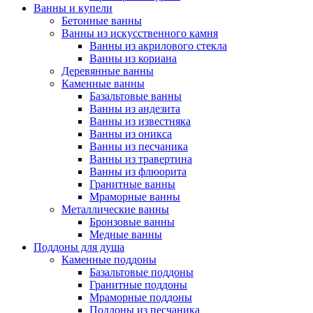
Ванны и купели
Бетонные ванны
Ванны из искусственного камня
Ванны из акрилового стекла
Ванны из кориана
Деревянные ванны
Каменные ванны
Базальтовые ванны
Ванны из андезита
Ванны из известняка
Ванны из оникса
Ванны из песчаника
Ванны из травертина
Ванны из флюорита
Гранитные ванны
Мраморные ванны
Металлические ванны
Бронзовые ванны
Медные ванны
Поддоны для душа
Каменные поддоны
Базальтовые поддоны
Гранитные поддоны
Мраморные поддоны
Поддоны из песчаника