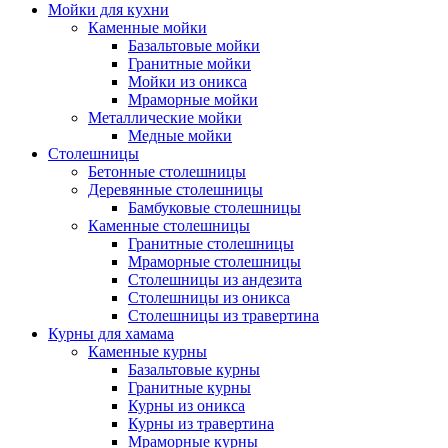
Мойки для кухни
Каменные мойки
Базальтовые мойки
Гранитные мойки
Мойки из оникса
Мраморные мойки
Металлические мойки
Медные мойки
Столешницы
Бетонные столешницы
Деревянные столешницы
Бамбуковые столешницы
Каменные столешницы
Гранитные столешницы
Мраморные столешницы
Столешницы из андезита
Столешницы из оникса
Столешницы из травертина
Курны для хамама
Каменные курны
Базальтовые курны
Гранитные курны
Курны из оникса
Курны из травертина
Мраморные курны