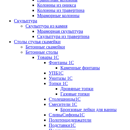
Колонны из оникса
Колонны из травертина
Мраморные колонны
Скульптура
Скульптура из камня
Мраморная скульптура
Скульптура из травертина
Столы стулья скамейки
Бетонные скамейки
Бетонные столы
Tовары 1C
Фонтаны 1C
Каменные фонтаны
УПБ1С
Унитазы 1С
Топки 1С
Дровяные топки
Газовые топки
Столешницы1С
Смесители 1С
Бронзовые лейки для ванны
СливыСифоны1С
Полотенцедержатели
Подставки1С