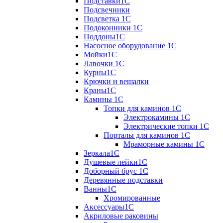
Подставки1С
Подсвечники
Подсветка 1С
Подоконники 1С
Поддоны1С
Насосное оборудование 1С
Мойки1С
Лавочки 1С
Курны1С
Крючки и вешалки
Краны1С
Камины 1C
Топки для каминов 1C
Электрокамины 1С
Электрические топки 1C
Порталы для каминов 1С
Мраморные камины 1C
Зеркала1С
Душевые лейки1С
Доборный брус 1С
Деревянные подставки
Ванны1С
Хромированные
Аксессуары1С
Акриловые раковины