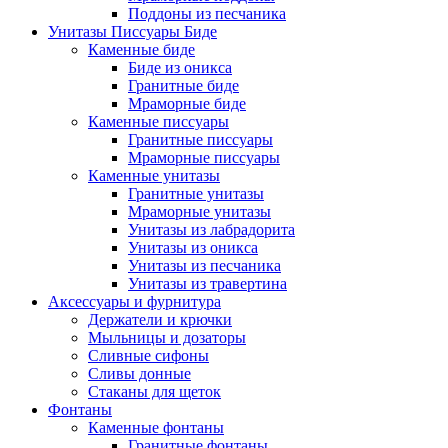
Поддоны из песчаника
Унитазы Писсуары Биде
Каменные биде
Биде из оникса
Гранитные биде
Мраморные биде
Каменные писсуары
Гранитные писсуары
Мраморные писсуары
Каменные унитазы
Гранитные унитазы
Мраморные унитазы
Унитазы из лабрадорита
Унитазы из оникса
Унитазы из песчаника
Унитазы из травертина
Аксессуары и фурнитура
Держатели и крючки
Мыльницы и дозаторы
Сливные сифоны
Сливы донные
Стаканы для щеток
Фонтаны
Каменные фонтаны
Гранитные фонтаны