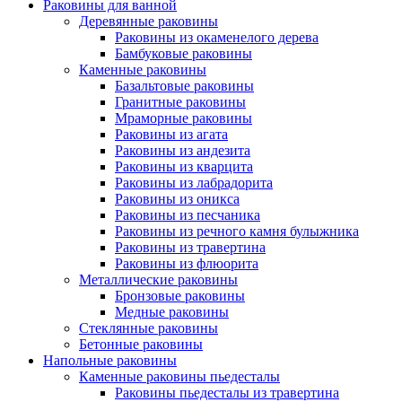
Раковины для ванной
Деревянные раковины
Раковины из окаменелого дерева
Бамбуковые раковины
Каменные раковины
Базальтовые раковины
Гранитные раковины
Мраморные раковины
Раковины из агата
Раковины из андезита
Раковины из кварцита
Раковины из лабрадорита
Раковины из оникса
Раковины из песчаника
Раковины из речного камня булыжника
Раковины из травертина
Раковины из флюорита
Металлические раковины
Бронзовые раковины
Медные раковины
Стеклянные раковины
Бетонные раковины
Напольные раковины
Каменные раковины пьедесталы
Раковины пьедесталы из травертина