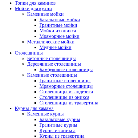
Топки для каминов
Мойки для кухни
Каменные мойки
Базальтовые мойки
Гранитные мойки
Мойки из оникса
Мраморные мойки
Металлические мойки
Медные мойки
Столешницы
Бетонные столешницы
Деревянные столешницы
Бамбуковые столешницы
Каменные столешницы
Гранитные столешницы
Мраморные столешницы
Столешницы из андезита
Столешницы из оникса
Столешницы из травертина
Курны для хамама
Каменные курны
Базальтовые курны
Гранитные курны
Курны из оникса
Курны из травертина