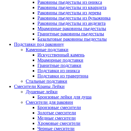
Раковины пьедесталы из оникса
Раковины пьедесталы из кварцита
Раковины пьедесталы из дерева
Раковины пьедесталы из булыжника
Раковины пьедесталы из андезита
Мраморные раковины пьедесталы
Гранитные раковины пьедесталы
Базальтовые раковины пьедесталы
Подставки под раковину
Каменные подставки
Искусственный камень
Мраморные подставки
Гранитные подставки
Подставки из оникса
Подставки из травертина
Стальные подставки
Смесители Краны Лейки
Душевые лейки
Бронзовые лейки для душа
Смесители для раковин
Бронзовые смесители
Золотые смесители
Медные смесители
Хромовые смесители
Черные смесители