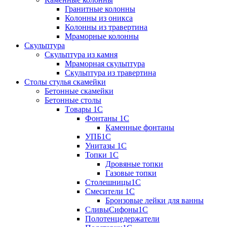
Гранитные колонны
Колонны из оникса
Колонны из травертина
Мраморные колонны
Скульптура
Скульптура из камня
Мраморная скульптура
Скульптура из травертина
Столы стулья скамейки
Бетонные скамейки
Бетонные столы
Tовары 1C
Фонтаны 1C
Каменные фонтаны
УПБ1С
Унитазы 1С
Топки 1С
Дровяные топки
Газовые топки
Столешницы1С
Смесители 1С
Бронзовые лейки для ванны
СливыСифоны1С
Полотенцедержатели