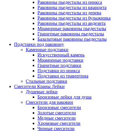
Раковины пьедесталы из оникса
Раковины пьедесталы из кварцита
Раковины пьедесталы из дерева
Раковины пьедесталы из булыжника
Раковины пьедесталы из андезита
Мраморные раковины пьедесталы
Гранитные раковины пьедесталы
Базальтовые раковины пьедесталы
Подставки под раковину
Каменные подставки
Искусственный камень
Мраморные подставки
Гранитные подставки
Подставки из оникса
Подставки из травертина
Стальные подставки
Смесители Краны Лейки
Душевые лейки
Бронзовые лейки для душа
Смесители для раковин
Бронзовые смесители
Золотые смесители
Медные смесители
Хромовые смесители
Черные смесители