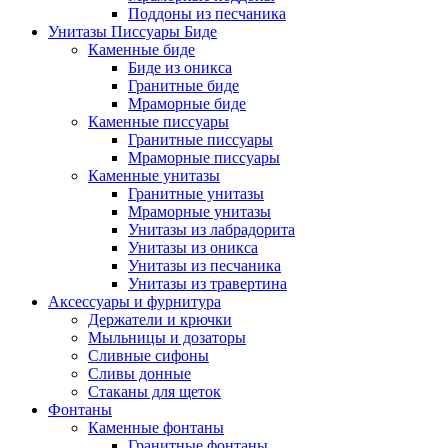
Поддоны из песчаника
Унитазы Писсуары Биде
Каменные биде
Биде из оникса
Гранитные биде
Мраморные биде
Каменные писсуары
Гранитные писсуары
Мраморные писсуары
Каменные унитазы
Гранитные унитазы
Мраморные унитазы
Унитазы из лабрадорита
Унитазы из оникса
Унитазы из песчаника
Унитазы из травертина
Аксессуары и фурнитура
Держатели и крючки
Мыльницы и дозаторы
Сливные сифоны
Сливы донные
Стаканы для щеток
Фонтаны
Каменные фонтаны
Гранитные фонтаны