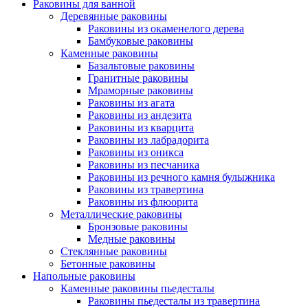
Раковины для ванной
Деревянные раковины
Раковины из окаменелого дерева
Бамбуковые раковины
Каменные раковины
Базальтовые раковины
Гранитные раковины
Мраморные раковины
Раковины из агата
Раковины из андезита
Раковины из кварцита
Раковины из лабрадорита
Раковины из оникса
Раковины из песчаника
Раковины из речного камня булыжника
Раковины из травертина
Раковины из флюорита
Металлические раковины
Бронзовые раковины
Медные раковины
Стеклянные раковины
Бетонные раковины
Напольные раковины
Каменные раковины пьедесталы
Раковины пьедесталы из травертина