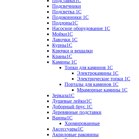
Подставки1С
Подсвечники
Подсветка 1С
Подоконники 1С
Поддоны1С
Насосное оборудование 1С
Мойки1С
Лавочки 1С
Курны1С
Крючки и вешалки
Краны1С
Камины 1C
Топки для каминов 1C
Электрокамины 1С
Электрические топки 1C
Порталы для каминов 1С
Мраморные камины 1C
Зеркала1С
Душевые лейки1С
Доборный брус 1С
Деревянные подставки
Ванны1С
Хромированные
Аксессуары1С
Акриловые раковины