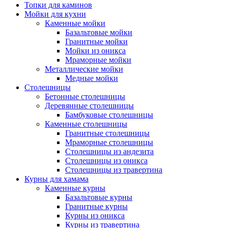
Топки для каминов
Мойки для кухни
Каменные мойки
Базальтовые мойки
Гранитные мойки
Мойки из оникса
Мраморные мойки
Металлические мойки
Медные мойки
Столешницы
Бетонные столешницы
Деревянные столешницы
Бамбуковые столешницы
Каменные столешницы
Гранитные столешницы
Мраморные столешницы
Столешницы из андезита
Столешницы из оникса
Столешницы из травертина
Курны для хамама
Каменные курны
Базальтовые курны
Гранитные курны
Курны из оникса
Курны из травертина