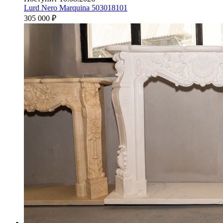
Lurd Nero Marquina 503018101
305 000
₽