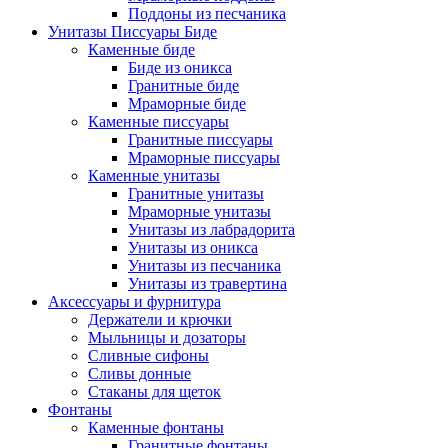
Поддоны из песчаника
Унитазы Писсуары Биде
Каменные биде
Биде из оникса
Гранитные биде
Мраморные биде
Каменные писсуары
Гранитные писсуары
Мраморные писсуары
Каменные унитазы
Гранитные унитазы
Мраморные унитазы
Унитазы из лабрадорита
Унитазы из оникса
Унитазы из песчаника
Унитазы из травертина
Аксессуары и фурнитура
Держатели и крючки
Мыльницы и дозаторы
Сливные сифоны
Сливы донные
Стаканы для щеток
Фонтаны
Каменные фонтаны
Гранитные фонтаны