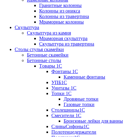
Гранитные колонны
Колонны из оникса
Колонны из травертина
Мраморные колонны
Скульптура
Скульптура из камня
Мраморная скульптура
Скульптура из травертина
Столы стулья скамейки
Бетонные скамейки
Бетонные столы
Tовары 1C
Фонтаны 1C
Каменные фонтаны
УПБ1С
Унитазы 1С
Топки 1С
Дровяные топки
Газовые топки
Столешницы1С
Смесители 1С
Бронзовые лейки для ванны
СливыСифоны1С
Полотенцедержатели