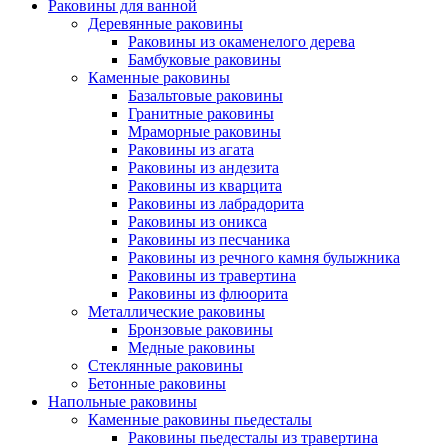
Раковины для ванной
Деревянные раковины
Раковины из окаменелого дерева
Бамбуковые раковины
Каменные раковины
Базальтовые раковины
Гранитные раковины
Мраморные раковины
Раковины из агата
Раковины из андезита
Раковины из кварцита
Раковины из лабрадорита
Раковины из оникса
Раковины из песчаника
Раковины из речного камня булыжника
Раковины из травертина
Раковины из флюорита
Металлические раковины
Бронзовые раковины
Медные раковины
Стеклянные раковины
Бетонные раковины
Напольные раковины
Каменные раковины пьедесталы
Раковины пьедесталы из травертина