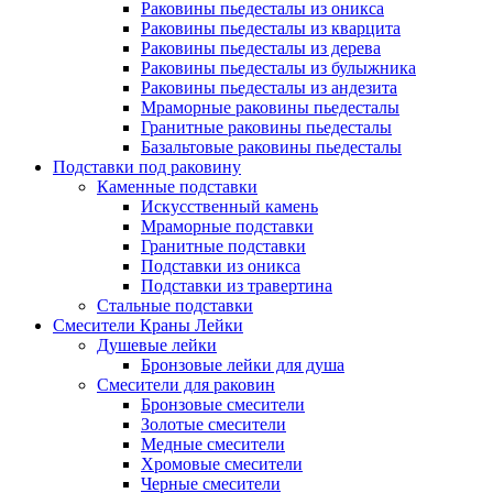
Раковины пьедесталы из оникса
Раковины пьедесталы из кварцита
Раковины пьедесталы из дерева
Раковины пьедесталы из булыжника
Раковины пьедесталы из андезита
Мраморные раковины пьедесталы
Гранитные раковины пьедесталы
Базальтовые раковины пьедесталы
Подставки под раковину
Каменные подставки
Искусственный камень
Мраморные подставки
Гранитные подставки
Подставки из оникса
Подставки из травертина
Стальные подставки
Смесители Краны Лейки
Душевые лейки
Бронзовые лейки для душа
Смесители для раковин
Бронзовые смесители
Золотые смесители
Медные смесители
Хромовые смесители
Черные смесители