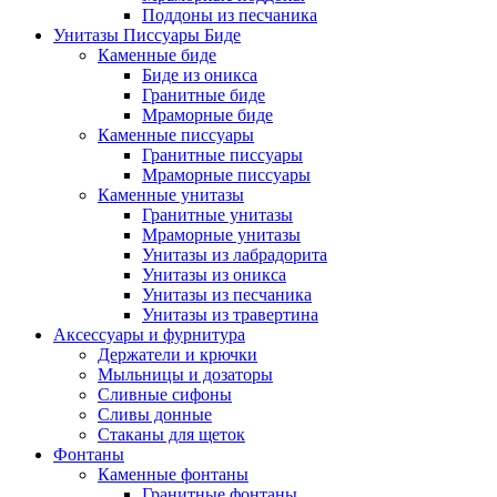
Поддоны из песчаника
Унитазы Писсуары Биде
Каменные биде
Биде из оникса
Гранитные биде
Мраморные биде
Каменные писсуары
Гранитные писсуары
Мраморные писсуары
Каменные унитазы
Гранитные унитазы
Мраморные унитазы
Унитазы из лабрадорита
Унитазы из оникса
Унитазы из песчаника
Унитазы из травертина
Аксессуары и фурнитура
Держатели и крючки
Мыльницы и дозаторы
Сливные сифоны
Сливы донные
Стаканы для щеток
Фонтаны
Каменные фонтаны
Гранитные фонтаны