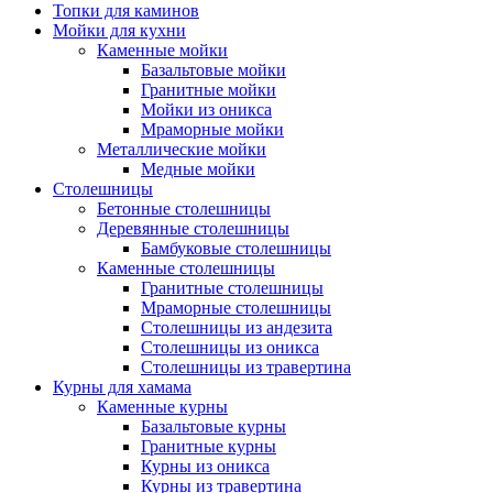
Топки для каминов
Мойки для кухни
Каменные мойки
Базальтовые мойки
Гранитные мойки
Мойки из оникса
Мраморные мойки
Металлические мойки
Медные мойки
Столешницы
Бетонные столешницы
Деревянные столешницы
Бамбуковые столешницы
Каменные столешницы
Гранитные столешницы
Мраморные столешницы
Столешницы из андезита
Столешницы из оникса
Столешницы из травертина
Курны для хамама
Каменные курны
Базальтовые курны
Гранитные курны
Курны из оникса
Курны из травертина