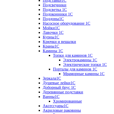
Подставки1С
Подсвечники
Подсветка 1С
Подоконники 1С
Поддоны1С
Насосное оборудование 1С
Мойки1С
Лавочки 1С
Курны1С
Крючки и вешалки
Краны1С
Камины 1C
Топки для каминов 1C
Электрокамины 1С
Электрические топки 1C
Порталы для каминов 1С
Мраморные камины 1C
Зеркала1С
Душевые лейки1С
Доборный брус 1С
Деревянные подставки
Ванны1С
Хромированные
Аксессуары1С
Акриловые раковины