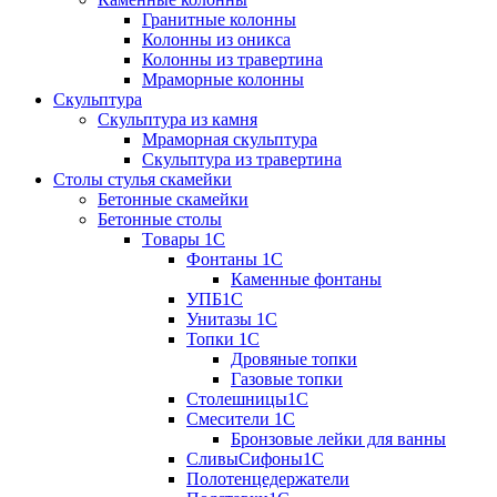
Гранитные колонны
Колонны из оникса
Колонны из травертина
Мраморные колонны
Скульптура
Скульптура из камня
Мраморная скульптура
Скульптура из травертина
Столы стулья скамейки
Бетонные скамейки
Бетонные столы
Tовары 1C
Фонтаны 1C
Каменные фонтаны
УПБ1С
Унитазы 1С
Топки 1С
Дровяные топки
Газовые топки
Столешницы1С
Смесители 1С
Бронзовые лейки для ванны
СливыСифоны1С
Полотенцедержатели