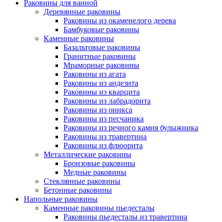
Раковины для ванной
Деревянные раковины
Раковины из окаменелого дерева
Бамбуковые раковины
Каменные раковины
Базальтовые раковины
Гранитные раковины
Мраморные раковины
Раковины из агата
Раковины из андезита
Раковины из кварцита
Раковины из лабрадорита
Раковины из оникса
Раковины из песчаника
Раковины из речного камня булыжника
Раковины из травертина
Раковины из флюорита
Металлические раковины
Бронзовые раковины
Медные раковины
Стеклянные раковины
Бетонные раковины
Напольные раковины
Каменные раковины пьедесталы
Раковины пьедесталы из травертина