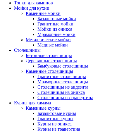
Топки для каминов
Мойки для кухни
Каменные мойки
Базальтовые мойки
Гранитные мойки
Мойки из оникса
Мраморные мойки
Металлические мойки
Медные мойки
Столешницы
Бетонные столешницы
Деревянные столешницы
Бамбуковые столешницы
Каменные столешницы
Гранитные столешницы
Мраморные столешницы
Столешницы из андезита
Столешницы из оникса
Столешницы из травертина
Курны для хамама
Каменные курны
Базальтовые курны
Гранитные курны
Курны из оникса
Курны из травертина