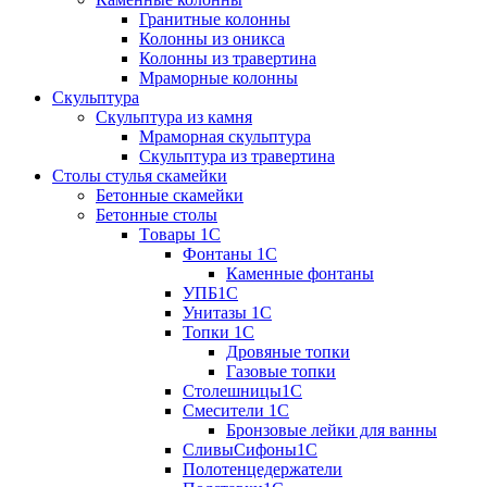
Гранитные колонны
Колонны из оникса
Колонны из травертина
Мраморные колонны
Скульптура
Скульптура из камня
Мраморная скульптура
Скульптура из травертина
Столы стулья скамейки
Бетонные скамейки
Бетонные столы
Tовары 1C
Фонтаны 1C
Каменные фонтаны
УПБ1С
Унитазы 1С
Топки 1С
Дровяные топки
Газовые топки
Столешницы1С
Смесители 1С
Бронзовые лейки для ванны
СливыСифоны1С
Полотенцедержатели