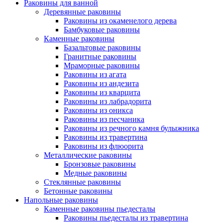
Раковины для ванной
Деревянные раковины
Раковины из окаменелого дерева
Бамбуковые раковины
Каменные раковины
Базальтовые раковины
Гранитные раковины
Мраморные раковины
Раковины из агата
Раковины из андезита
Раковины из кварцита
Раковины из лабрадорита
Раковины из оникса
Раковины из песчаника
Раковины из речного камня булыжника
Раковины из травертина
Раковины из флюорита
Металлические раковины
Бронзовые раковины
Медные раковины
Стеклянные раковины
Бетонные раковины
Напольные раковины
Каменные раковины пьедесталы
Раковины пьедесталы из травертина