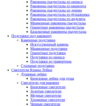
Раковины пьедесталы из оникса
Раковины пьедесталы из кварцита
Раковины пьедесталы из дерева
Раковины пьедесталы из булыжника
Раковины пьедесталы из андезита
Мраморные раковины пьедесталы
Гранитные раковины пьедесталы
Базальтовые раковины пьедесталы
Подставки под раковину
Каменные подставки
Искусственный камень
Мраморные подставки
Гранитные подставки
Подставки из оникса
Подставки из травертина
Стальные подставки
Смесители Краны Лейки
Душевые лейки
Бронзовые лейки для душа
Смесители для раковин
Бронзовые смесители
Золотые смесители
Медные смесители
Хромовые смесители
Черные смесители