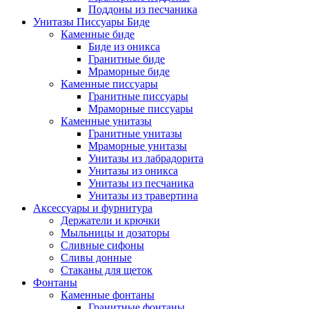
Поддоны из песчаника
Унитазы Писсуары Биде
Каменные биде
Биде из оникса
Гранитные биде
Мраморные биде
Каменные писсуары
Гранитные писсуары
Мраморные писсуары
Каменные унитазы
Гранитные унитазы
Мраморные унитазы
Унитазы из лабрадорита
Унитазы из оникса
Унитазы из песчаника
Унитазы из травертина
Аксессуары и фурнитура
Держатели и крючки
Мыльницы и дозаторы
Сливные сифоны
Сливы донные
Стаканы для щеток
Фонтаны
Каменные фонтаны
Гранитные фонтаны