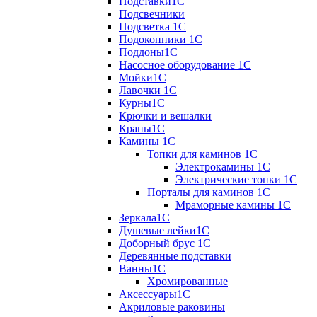
Подставки1С
Подсвечники
Подсветка 1С
Подоконники 1С
Поддоны1С
Насосное оборудование 1С
Мойки1С
Лавочки 1С
Курны1С
Крючки и вешалки
Краны1С
Камины 1C
Топки для каминов 1C
Электрокамины 1С
Электрические топки 1C
Порталы для каминов 1С
Мраморные камины 1C
Зеркала1С
Душевые лейки1С
Доборный брус 1С
Деревянные подставки
Ванны1С
Хромированные
Аксессуары1С
Акриловые раковины