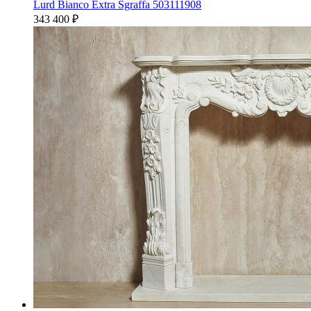
Lurd Bianco Extra Sgraffa 503111908
343 400
₽