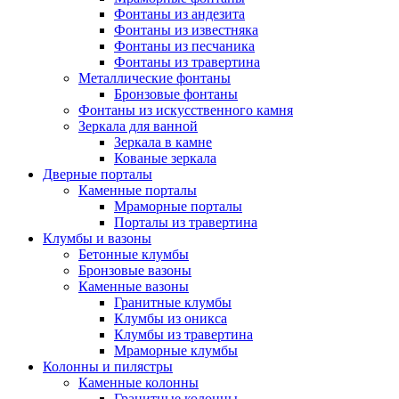
Фонтаны из андезита
Фонтаны из известняка
Фонтаны из песчаника
Фонтаны из травертина
Металлические фонтаны
Бронзовые фонтаны
Фонтаны из искусственного камня
Зеркала для ванной
Зеркала в камне
Кованые зеркала
Дверные порталы
Каменные порталы
Мраморные порталы
Порталы из травертина
Клумбы и вазоны
Бетонные клумбы
Бронзовые вазоны
Каменные вазоны
Гранитные клумбы
Клумбы из оникса
Клумбы из травертина
Мраморные клумбы
Колонны и пилястры
Каменные колонны
Гранитные колонны