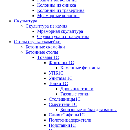
Колонны из оникса
Колонны из травертина
Мраморные колонны
Скульптура
Скульптура из камня
Мраморная скульптура
Скульптура из травертина
Столы стулья скамейки
Бетонные скамейки
Бетонные столы
Tовары 1C
Фонтаны 1C
Каменные фонтаны
УПБ1С
Унитазы 1С
Топки 1С
Дровяные топки
Газовые топки
Столешницы1С
Смесители 1С
Бронзовые лейки для ванны
СливыСифоны1С
Полотенцедержатели
Подставки1С