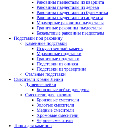
Раковины пьедесталы из кварцита
Раковины пьедесталы из дерева
Раковины пьедесталы из булыжника
Раковины пьедесталы из андезита
Мраморные раковины пьедесталы
Гранитные раковины пьедесталы
Базальтовые раковины пьедесталы
Подставки под раковину
Каменные подставки
Искусственный камень
Мраморные подставки
Гранитные подставки
Подставки из оникса
Подставки из травертина
Стальные подставки
Смесители Краны Лейки
Душевые лейки
Бронзовые лейки для душа
Смесители для раковин
Бронзовые смесители
Золотые смесители
Медные смесители
Хромовые смесители
Черные смесители
Топки для каминов