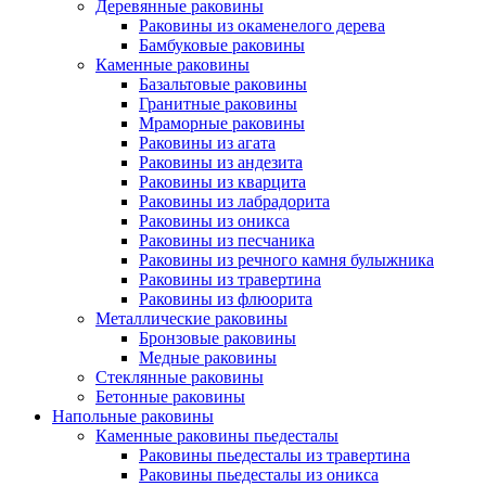
Деревянные раковины
Раковины из окаменелого дерева
Бамбуковые раковины
Каменные раковины
Базальтовые раковины
Гранитные раковины
Мраморные раковины
Раковины из агата
Раковины из андезита
Раковины из кварцита
Раковины из лабрадорита
Раковины из оникса
Раковины из песчаника
Раковины из речного камня булыжника
Раковины из травертина
Раковины из флюорита
Металлические раковины
Бронзовые раковины
Медные раковины
Стеклянные раковины
Бетонные раковины
Напольные раковины
Каменные раковины пьедесталы
Раковины пьедесталы из травертина
Раковины пьедесталы из оникса