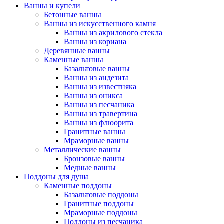
Ванны и купели
Бетонные ванны
Ванны из искусственного камня
Ванны из акрилового стекла
Ванны из кориана
Деревянные ванны
Каменные ванны
Базальтовые ванны
Ванны из андезита
Ванны из известняка
Ванны из оникса
Ванны из песчаника
Ванны из травертина
Ванны из флюорита
Гранитные ванны
Мраморные ванны
Металлические ванны
Бронзовые ванны
Медные ванны
Поддоны для душа
Каменные поддоны
Базальтовые поддоны
Гранитные поддоны
Мраморные поддоны
Поддоны из песчаника