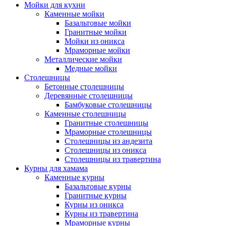
Мойки для кухни
Каменные мойки
Базальтовые мойки
Гранитные мойки
Мойки из оникса
Мраморные мойки
Металлические мойки
Медные мойки
Столешницы
Бетонные столешницы
Деревянные столешницы
Бамбуковые столешницы
Каменные столешницы
Гранитные столешницы
Мраморные столешницы
Столешницы из андезита
Столешницы из оникса
Столешницы из травертина
Курны для хамама
Каменные курны
Базальтовые курны
Гранитные курны
Курны из оникса
Курны из травертина
Мраморные курны