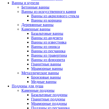
Ванны и купели
Бетонные ванны
Ванны из искусственного камня
Ванны из акрилового стекла
Ванны из кориана
Деревянные ванны
Каменные ванны
Базальтовые ванны
Ванны из андезита
Ванны из известняка
Ванны из оникса
Ванны из песчаника
Ванны из травертина
Ванны из флюорита
Гранитные ванны
Мраморные ванны
Металлические ванны
Бронзовые ванны
Медные ванны
Поддоны для душа
Каменные поддоны
Базальтовые поддоны
Гранитные поддоны
Мраморные поддоны
Поддоны из песчаника