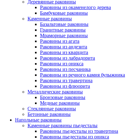
Деревянные раковины
Раковины из окаменелого дерева
Бамбуковые раковины
Каменные раковины
Базальтовые раковины
Гранитные раковины
Мраморные раковины
Раковины из агата
Раковины из андезита
Раковины из кварцита
Раковины из лабрадорита
Раковины из оникса
Раковины из песчаника
Раковины из речного камня булыжника
Раковины из травертина
Раковины из флюорита
Металлические раковины
Бронзовые раковины
Медные раковины
Стеклянные раковины
Бетонные раковины
Напольные раковины
Каменные раковины пьедесталы
Раковины пьедесталы из травертина
Раковины пьедесталы из оникса