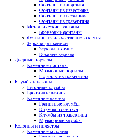
Фонтаны из андезита
Фонтаны из известняка
Фонтаны из песчаника
Фонтаны из травертина
Металлические фонтаны
Бронзовые фонтаны
Фонтаны из искусственного камня
Зеркала для ванной
Зеркала в камне
Кованые зеркала
Дверные порталы
Каменные порталы
Мраморные порталы
Порталы из травертина
Клумбы и вазоны
Бетонные клумбы
Бронзовые вазоны
Каменные вазоны
Гранитные клумбы
Клумбы из оникса
Клумбы из травертина
Мраморные клумбы
Колонны и пилястры
Каменные колонны
Гранитные колонны