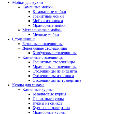
Мойки для кухни
Каменные мойки
Базальтовые мойки
Гранитные мойки
Мойки из оникса
Мраморные мойки
Металлические мойки
Медные мойки
Столешницы
Бетонные столешницы
Деревянные столешницы
Бамбуковые столешницы
Каменные столешницы
Гранитные столешницы
Мраморные столешницы
Столешницы из андезита
Столешницы из оникса
Столешницы из травертина
Курны для хамама
Каменные курны
Базальтовые курны
Гранитные курны
Курны из оникса
Курны из травертина
Мраморные курны