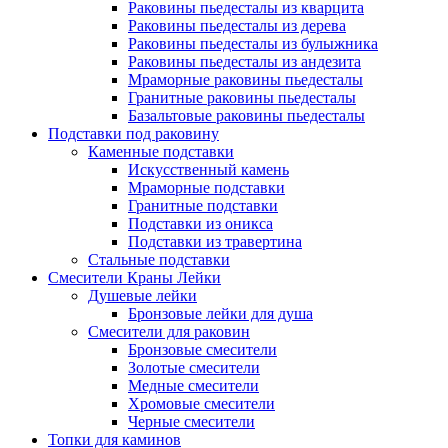
Раковины пьедесталы из кварцита
Раковины пьедесталы из дерева
Раковины пьедесталы из булыжника
Раковины пьедесталы из андезита
Мраморные раковины пьедесталы
Гранитные раковины пьедесталы
Базальтовые раковины пьедесталы
Подставки под раковину
Каменные подставки
Искусственный камень
Мраморные подставки
Гранитные подставки
Подставки из оникса
Подставки из травертина
Стальные подставки
Смесители Краны Лейки
Душевые лейки
Бронзовые лейки для душа
Смесители для раковин
Бронзовые смесители
Золотые смесители
Медные смесители
Хромовые смесители
Черные смесители
Топки для каминов