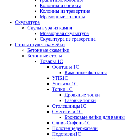
Колонны из оникса
Колонны из травертина
Мраморные колонны
Скульптура
Скульптура из камня
Мраморная скульптура
Скульптура из травертина
Столы стулья скамейки
Бетонные скамейки
Бетонные столы
Tовары 1C
Фонтаны 1C
Каменные фонтаны
УПБ1С
Унитазы 1С
Топки 1С
Дровяные топки
Газовые топки
Столешницы1С
Смесители 1С
Бронзовые лейки для ванны
СливыСифоны1С
Полотенцедержатели
Подставки1С