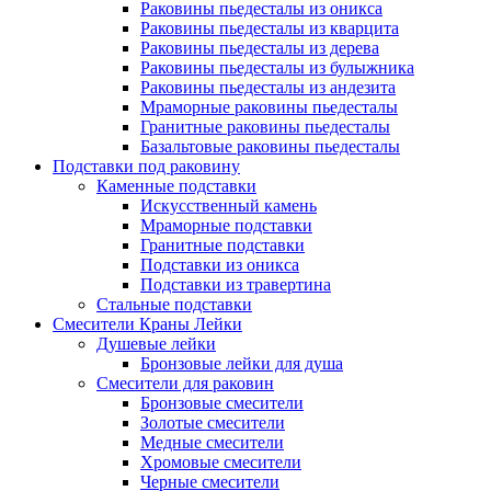
Раковины пьедесталы из оникса
Раковины пьедесталы из кварцита
Раковины пьедесталы из дерева
Раковины пьедесталы из булыжника
Раковины пьедесталы из андезита
Мраморные раковины пьедесталы
Гранитные раковины пьедесталы
Базальтовые раковины пьедесталы
Подставки под раковину
Каменные подставки
Искусственный камень
Мраморные подставки
Гранитные подставки
Подставки из оникса
Подставки из травертина
Стальные подставки
Смесители Краны Лейки
Душевые лейки
Бронзовые лейки для душа
Смесители для раковин
Бронзовые смесители
Золотые смесители
Медные смесители
Хромовые смесители
Черные смесители