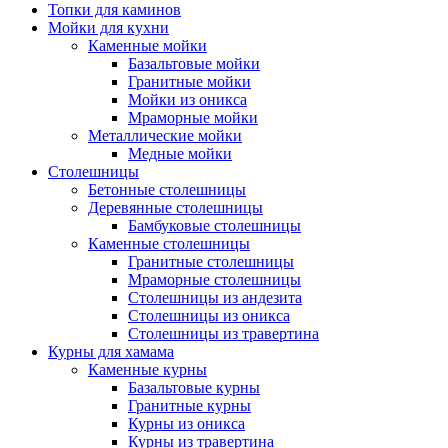
Топки для каминов
Мойки для кухни
Каменные мойки
Базальтовые мойки
Гранитные мойки
Мойки из оникса
Мраморные мойки
Металлические мойки
Медные мойки
Столешницы
Бетонные столешницы
Деревянные столешницы
Бамбуковые столешницы
Каменные столешницы
Гранитные столешницы
Мраморные столешницы
Столешницы из андезита
Столешницы из оникса
Столешницы из травертина
Курны для хамама
Каменные курны
Базальтовые курны
Гранитные курны
Курны из оникса
Курны из травертина