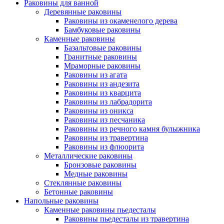
Раковины для ванной
Деревянные раковины
Раковины из окаменелого дерева
Бамбуковые раковины
Каменные раковины
Базальтовые раковины
Гранитные раковины
Мраморные раковины
Раковины из агата
Раковины из андезита
Раковины из кварцита
Раковины из лабрадорита
Раковины из оникса
Раковины из песчаника
Раковины из речного камня булыжника
Раковины из травертина
Раковины из флюорита
Металлические раковины
Бронзовые раковины
Медные раковины
Стеклянные раковины
Бетонные раковины
Напольные раковины
Каменные раковины пьедесталы
Раковины пьедесталы из травертина