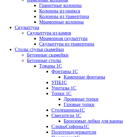
Гранитные колонны
Колонны из оникса
Колонны из травертина
Мраморные колонны
Скульптура
Скульптура из камня
Мраморная скульптура
Скульптура из травертина
Столы стулья скамейки
Бетонные скамейки
Бетонные столы
Tовары 1C
Фонтаны 1C
Каменные фонтаны
УПБ1С
Унитазы 1С
Топки 1С
Дровяные топки
Газовые топки
Столешницы1С
Смесители 1С
Бронзовые лейки для ванны
СливыСифоны1С
Полотенцедержатели