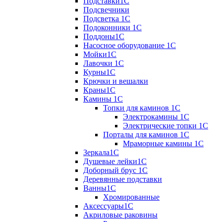
Подставки1С
Подсвечники
Подсветка 1С
Подоконники 1С
Поддоны1С
Насосное оборудование 1С
Мойки1С
Лавочки 1С
Курны1С
Крючки и вешалки
Краны1С
Камины 1C
Топки для каминов 1C
Электрокамины 1С
Электрические топки 1C
Порталы для каминов 1С
Мраморные камины 1C
Зеркала1С
Душевые лейки1С
Доборный брус 1С
Деревянные подставки
Ванны1С
Хромированные
Аксессуары1С
Акриловые раковины