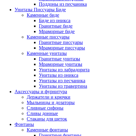
Поддоны из песчаника
Унитазы Писсуары Биде
Каменные биде
Биде из оникса
Гранитные биде
Мраморные биде
Каменные писсуары
Гранитные писсуары
Мраморные писсуары
Каменные унитазы
Гранитные унитазы
Мраморные унитазы
Унитазы из лабрадорита
Унитазы из оникса
Унитазы из песчаника
Унитазы из травертина
Аксессуары и фурнитура
Держатели и крючки
Мыльницы и дозаторы
Сливные сифоны
Сливы донные
Стаканы для щеток
Фонтаны
Каменные фонтаны
Гранитные фонтаны