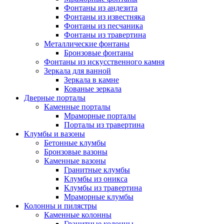
Фонтаны из андезита
Фонтаны из известняка
Фонтаны из песчаника
Фонтаны из травертина
Металлические фонтаны
Бронзовые фонтаны
Фонтаны из искусственного камня
Зеркала для ванной
Зеркала в камне
Кованые зеркала
Дверные порталы
Каменные порталы
Мраморные порталы
Порталы из травертина
Клумбы и вазоны
Бетонные клумбы
Бронзовые вазоны
Каменные вазоны
Гранитные клумбы
Клумбы из оникса
Клумбы из травертина
Мраморные клумбы
Колонны и пилястры
Каменные колонны
Гранитные колонны