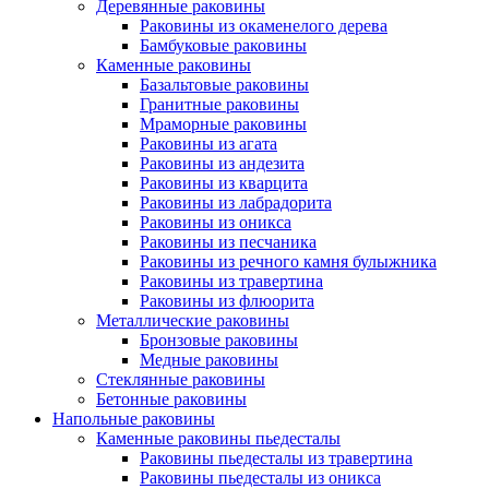
Деревянные раковины
Раковины из окаменелого дерева
Бамбуковые раковины
Каменные раковины
Базальтовые раковины
Гранитные раковины
Мраморные раковины
Раковины из агата
Раковины из андезита
Раковины из кварцита
Раковины из лабрадорита
Раковины из оникса
Раковины из песчаника
Раковины из речного камня булыжника
Раковины из травертина
Раковины из флюорита
Металлические раковины
Бронзовые раковины
Медные раковины
Стеклянные раковины
Бетонные раковины
Напольные раковины
Каменные раковины пьедесталы
Раковины пьедесталы из травертина
Раковины пьедесталы из оникса