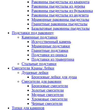
Раковины пьедесталы из кварцита
Раковины пьедесталы из дерева
Раковины пьедесталы из булыжника
Раковины пьедесталы из андезита
Мраморные раковины пьедесталы
Гранитные раковины пьедесталы
Базальтовые раковины пьедесталы
Подставки под раковину
Каменные подставки
Искусственный камень
Мраморные подставки
Гранитные подставки
Подставки из оникса
Подставки из травертина
Стальные подставки
Смесители Краны Лейки
Душевые лейки
Бронзовые лейки для душа
Смесители для раковин
Бронзовые смесители
Золотые смесители
Медные смесители
Хромовые смесители
Черные смесители
Топки для каминов