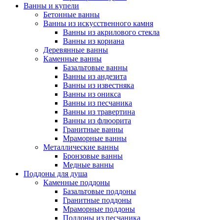
Ванны и купели
Бетонные ванны
Ванны из искусственного камня
Ванны из акрилового стекла
Ванны из кориана
Деревянные ванны
Каменные ванны
Базальтовые ванны
Ванны из андезита
Ванны из известняка
Ванны из оникса
Ванны из песчаника
Ванны из травертина
Ванны из флюорита
Гранитные ванны
Мраморные ванны
Металлические ванны
Бронзовые ванны
Медные ванны
Поддоны для душа
Каменные поддоны
Базальтовые поддоны
Гранитные поддоны
Мраморные поддоны
Поддоны из песчаника