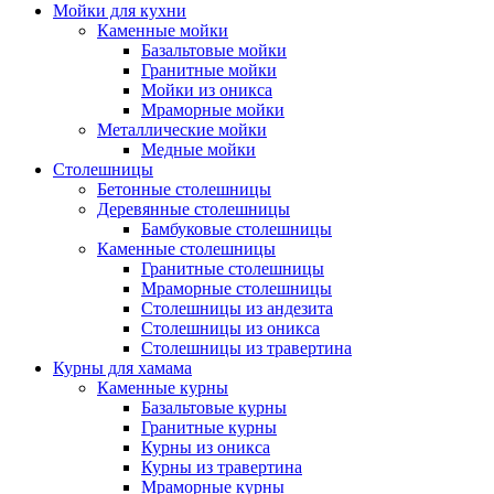
Мойки для кухни
Каменные мойки
Базальтовые мойки
Гранитные мойки
Мойки из оникса
Мраморные мойки
Металлические мойки
Медные мойки
Столешницы
Бетонные столешницы
Деревянные столешницы
Бамбуковые столешницы
Каменные столешницы
Гранитные столешницы
Мраморные столешницы
Столешницы из андезита
Столешницы из оникса
Столешницы из травертина
Курны для хамама
Каменные курны
Базальтовые курны
Гранитные курны
Курны из оникса
Курны из травертина
Мраморные курны