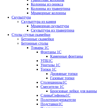
Колонны из оникса
Колонны из травертина
Мраморные колонны
Скульптура
Скульптура из камня
Мраморная скульптура
Скульптура из травертина
Столы стулья скамейки
Бетонные скамейки
Бетонные столы
Tовары 1C
Фонтаны 1C
Каменные фонтаны
УПБ1С
Унитазы 1С
Топки 1С
Дровяные топки
Газовые топки
Столешницы1С
Смесители 1С
Бронзовые лейки для ванны
СливыСифоны1С
Полотенцедержатели
Подставки1С