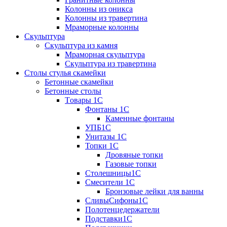
Колонны из оникса
Колонны из травертина
Мраморные колонны
Скульптура
Скульптура из камня
Мраморная скульптура
Скульптура из травертина
Столы стулья скамейки
Бетонные скамейки
Бетонные столы
Tовары 1C
Фонтаны 1C
Каменные фонтаны
УПБ1С
Унитазы 1С
Топки 1С
Дровяные топки
Газовые топки
Столешницы1С
Смесители 1С
Бронзовые лейки для ванны
СливыСифоны1С
Полотенцедержатели
Подставки1С