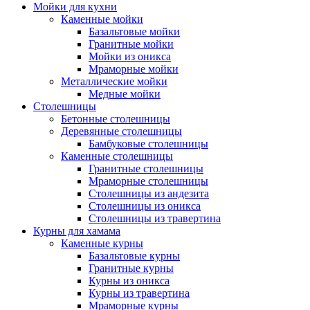
Мойки для кухни
Каменные мойки
Базальтовые мойки
Гранитные мойки
Мойки из оникса
Мраморные мойки
Металлические мойки
Медные мойки
Столешницы
Бетонные столешницы
Деревянные столешницы
Бамбуковые столешницы
Каменные столешницы
Гранитные столешницы
Мраморные столешницы
Столешницы из андезита
Столешницы из оникса
Столешницы из травертина
Курны для хамама
Каменные курны
Базальтовые курны
Гранитные курны
Курны из оникса
Курны из травертина
Мраморные курны