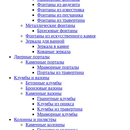
Фонтаны из андезита
Фонтаны из известняка
Фонтаны из песчаника
Фонтаны из травертина
Металлические фонтаны
Бронзовые фонтаны
Фонтаны из искусственного камня
Зеркала для ванной
Зеркала в камне
Кованые зеркала
Дверные порталы
Каменные порталы
Мраморные порталы
Порталы из травертина
Клумбы и вазоны
Бетонные клумбы
Бронзовые вазоны
Каменные вазоны
Гранитные клумбы
Клумбы из оникса
Клумбы из травертина
Мраморные клумбы
Колонны и пилястры
Каменные колонны
Гранитные колонны