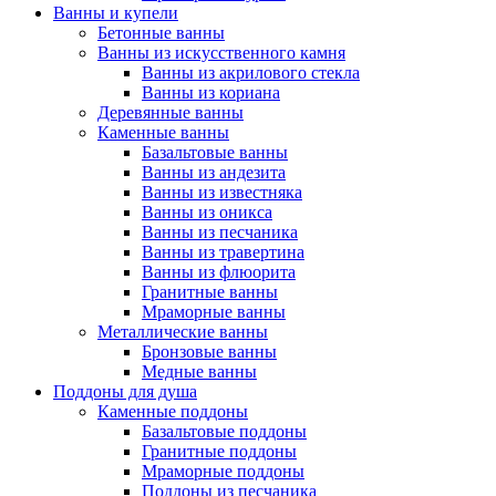
Ванны и купели
Бетонные ванны
Ванны из искусственного камня
Ванны из акрилового стекла
Ванны из кориана
Деревянные ванны
Каменные ванны
Базальтовые ванны
Ванны из андезита
Ванны из известняка
Ванны из оникса
Ванны из песчаника
Ванны из травертина
Ванны из флюорита
Гранитные ванны
Мраморные ванны
Металлические ванны
Бронзовые ванны
Медные ванны
Поддоны для душа
Каменные поддоны
Базальтовые поддоны
Гранитные поддоны
Мраморные поддоны
Поддоны из песчаника