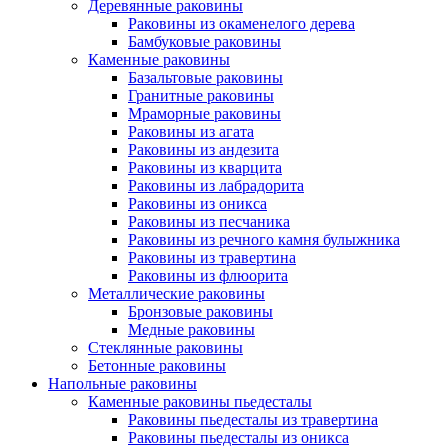
Деревянные раковины
Раковины из окаменелого дерева
Бамбуковые раковины
Каменные раковины
Базальтовые раковины
Гранитные раковины
Мраморные раковины
Раковины из агата
Раковины из андезита
Раковины из кварцита
Раковины из лабрадорита
Раковины из оникса
Раковины из песчаника
Раковины из речного камня булыжника
Раковины из травертина
Раковины из флюорита
Металлические раковины
Бронзовые раковины
Медные раковины
Стеклянные раковины
Бетонные раковины
Напольные раковины
Каменные раковины пьедесталы
Раковины пьедесталы из травертина
Раковины пьедесталы из оникса