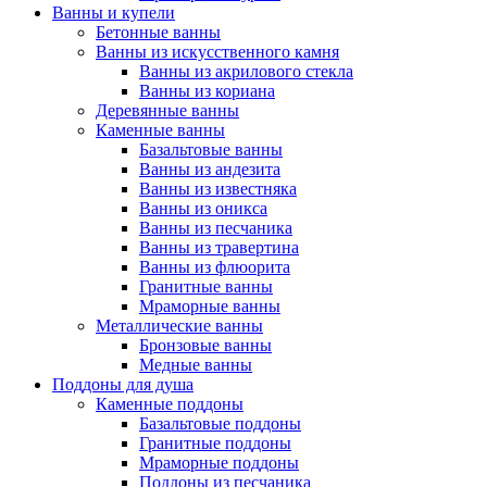
Ванны и купели
Бетонные ванны
Ванны из искусственного камня
Ванны из акрилового стекла
Ванны из кориана
Деревянные ванны
Каменные ванны
Базальтовые ванны
Ванны из андезита
Ванны из известняка
Ванны из оникса
Ванны из песчаника
Ванны из травертина
Ванны из флюорита
Гранитные ванны
Мраморные ванны
Металлические ванны
Бронзовые ванны
Медные ванны
Поддоны для душа
Каменные поддоны
Базальтовые поддоны
Гранитные поддоны
Мраморные поддоны
Поддоны из песчаника