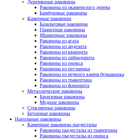
Деревянные раковины
Раковины из окаменелого дерева
Бамбуковые раковины
Каменные раковины
Базальтовые раковины
Гранитные раковины
Мраморные раковины
Раковины из агата
Раковины из андезита
Раковины из кварцита
Раковины из лабрадорита
Раковины из оникса
Раковины из песчаника
Раковины из речного камня булыжника
Раковины из травертина
Раковины из флюорита
Металлические раковины
Бронзовые раковины
Медные раковины
Стеклянные раковины
Бетонные раковины
Напольные раковины
Каменные раковины пьедесталы
Раковины пьедесталы из травертина
Раковины пьедесталы из оникса