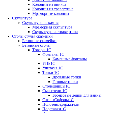
Колонны из оникса
Колонны из травертина
Мраморные колонны
Скульптура
Скульптура из камня
Мраморная скульптура
Скульптура из травертина
Столы стулья скамейки
Бетонные скамейки
Бетонные столы
Tовары 1C
Фонтаны 1C
Каменные фонтаны
УПБ1С
Унитазы 1С
Топки 1С
Дровяные топки
Газовые топки
Столешницы1С
Смесители 1С
Бронзовые лейки для ванны
СливыСифоны1С
Полотенцедержатели
Подставки1С