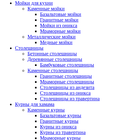
Мойки для кухни
Каменные мойки
Базальтовые мойки
Гранитные мойки
Мойки из оникса
Мраморные мойки
Металлические мойки
Медные мойки
Столешницы
Бетонные столешницы
Деревянные столешницы
Бамбуковые столешницы
Каменные столешницы
Гранитные столешницы
Мраморные столешницы
Столешницы из андезита
Столешницы из оникса
Столешницы из травертина
Курны для хамама
Каменные курны
Базальтовые курны
Гранитные курны
Курны из оникса
Курны из травертина
Мраморные курны