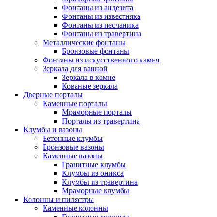
Фонтаны из андезита
Фонтаны из известняка
Фонтаны из песчаника
Фонтаны из травертина
Металлические фонтаны
Бронзовые фонтаны
Фонтаны из искусственного камня
Зеркала для ванной
Зеркала в камне
Кованые зеркала
Дверные порталы
Каменные порталы
Мраморные порталы
Порталы из травертина
Клумбы и вазоны
Бетонные клумбы
Бронзовые вазоны
Каменные вазоны
Гранитные клумбы
Клумбы из оникса
Клумбы из травертина
Мраморные клумбы
Колонны и пилястры
Каменные колонны
Гранитные колонны