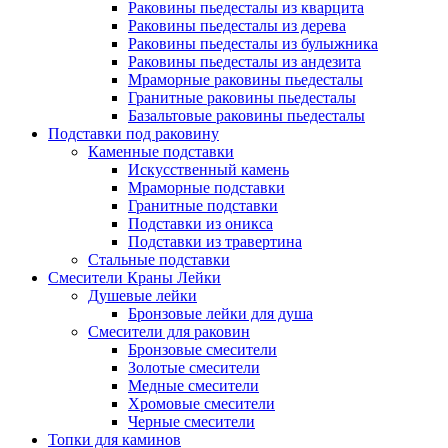
Раковины пьедесталы из кварцита
Раковины пьедесталы из дерева
Раковины пьедесталы из булыжника
Раковины пьедесталы из андезита
Мраморные раковины пьедесталы
Гранитные раковины пьедесталы
Базальтовые раковины пьедесталы
Подставки под раковину
Каменные подставки
Искусственный камень
Мраморные подставки
Гранитные подставки
Подставки из оникса
Подставки из травертина
Стальные подставки
Смесители Краны Лейки
Душевые лейки
Бронзовые лейки для душа
Смесители для раковин
Бронзовые смесители
Золотые смесители
Медные смесители
Хромовые смесители
Черные смесители
Топки для каминов