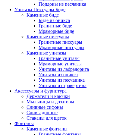
Поддоны из песчаника
Унитазы Писсуары Биде
Каменные биде
Биде из оникса
Гранитные биде
Мраморные биде
Каменные писсуары
Гранитные писсуары
Мраморные писсуары
Каменные унитазы
Гранитные унитазы
Мраморные унитазы
Унитазы из лабрадорита
Унитазы из оникса
Унитазы из песчаника
Унитазы из травертина
Аксессуары и фурнитура
Держатели и крючки
Мыльницы и дозаторы
Сливные сифоны
Сливы донные
Стаканы для щеток
Фонтаны
Каменные фонтаны
Гранитные фонтаны