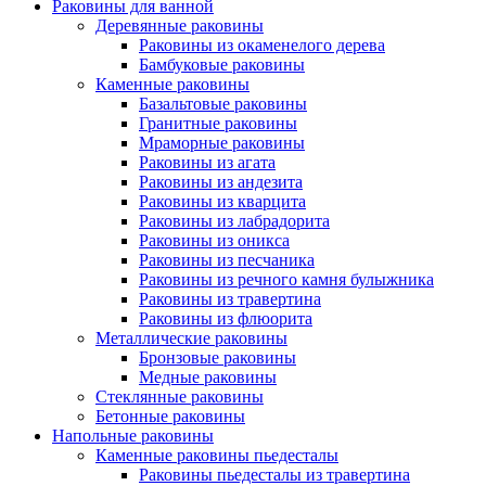
Раковины для ванной
Деревянные раковины
Раковины из окаменелого дерева
Бамбуковые раковины
Каменные раковины
Базальтовые раковины
Гранитные раковины
Мраморные раковины
Раковины из агата
Раковины из андезита
Раковины из кварцита
Раковины из лабрадорита
Раковины из оникса
Раковины из песчаника
Раковины из речного камня булыжника
Раковины из травертина
Раковины из флюорита
Металлические раковины
Бронзовые раковины
Медные раковины
Стеклянные раковины
Бетонные раковины
Напольные раковины
Каменные раковины пьедесталы
Раковины пьедесталы из травертина