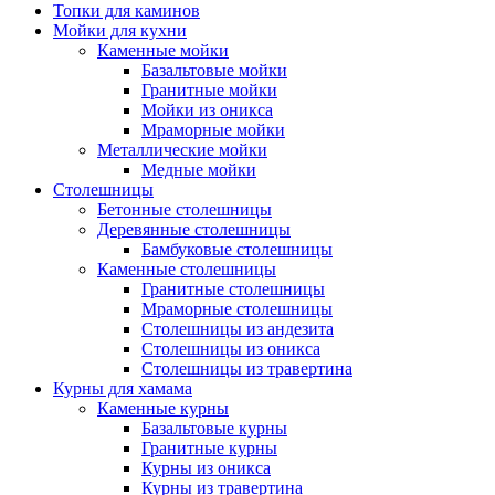
Топки для каминов
Мойки для кухни
Каменные мойки
Базальтовые мойки
Гранитные мойки
Мойки из оникса
Мраморные мойки
Металлические мойки
Медные мойки
Столешницы
Бетонные столешницы
Деревянные столешницы
Бамбуковые столешницы
Каменные столешницы
Гранитные столешницы
Мраморные столешницы
Столешницы из андезита
Столешницы из оникса
Столешницы из травертина
Курны для хамама
Каменные курны
Базальтовые курны
Гранитные курны
Курны из оникса
Курны из травертина