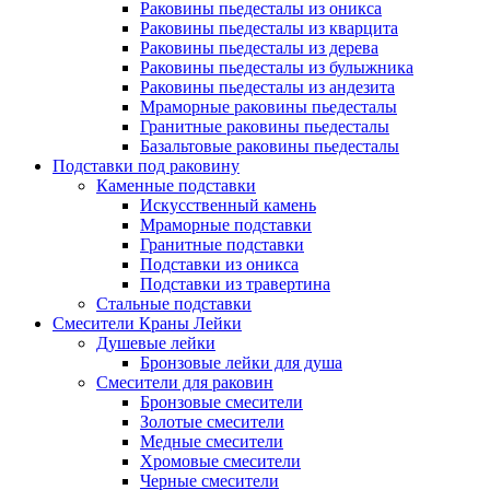
Раковины пьедесталы из оникса
Раковины пьедесталы из кварцита
Раковины пьедесталы из дерева
Раковины пьедесталы из булыжника
Раковины пьедесталы из андезита
Мраморные раковины пьедесталы
Гранитные раковины пьедесталы
Базальтовые раковины пьедесталы
Подставки под раковину
Каменные подставки
Искусственный камень
Мраморные подставки
Гранитные подставки
Подставки из оникса
Подставки из травертина
Стальные подставки
Смесители Краны Лейки
Душевые лейки
Бронзовые лейки для душа
Смесители для раковин
Бронзовые смесители
Золотые смесители
Медные смесители
Хромовые смесители
Черные смесители