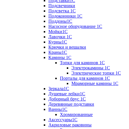
Подставки1С
Подсвечники
Подсветка 1С
Подоконники 1С
Поддоны1С
Насосное оборудование 1С
Мойки1С
Лавочки 1С
Курны1С
Крючки и вешалки
Краны1С
Камины 1C
Топки для каминов 1C
Электрокамины 1С
Электрические топки 1C
Порталы для каминов 1С
Мраморные камины 1C
Зеркала1С
Душевые лейки1С
Доборный брус 1С
Деревянные подставки
Ванны1С
Хромированные
Аксессуары1С
Акриловые раковины