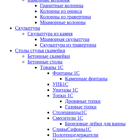
Гранитные колонны
Колонны из оникса
Колонны из травертина
Мраморные колонны
Скульптура
Скульптура из камня
Мраморная скульптура
Скульптура из травертина
Столы стулья скамейки
Бетонные скамейки
Бетонные столы
Tовары 1C
Фонтаны 1C
Каменные фонтаны
УПБ1С
Унитазы 1С
Топки 1С
Дровяные топки
Газовые топки
Столешницы1С
Смесители 1С
Бронзовые лейки для ванны
СливыСифоны1С
Полотенцедержатели